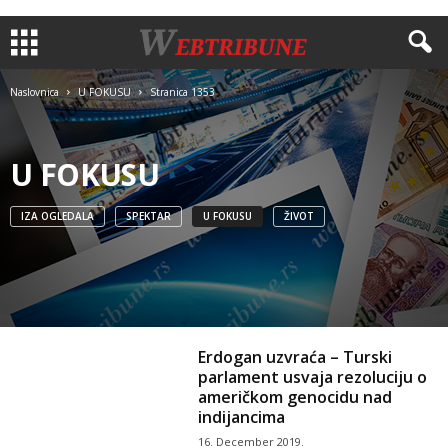
Naslovnica
U FOKUSU
Stranica 1353
U FOKUSU
IZA OGLEDALA
SPEKTAR
U FOKUSU
ŽIVOT
Erdogan uzvraća – Turski
parlament usvaja rezoluciju o
američkom genocidu nad
indijancima
16. December 2019.