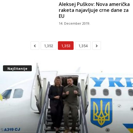
Aleksej Puškov: Nova američka
raketa najavljuje crne dane za
EU
14. December 2019.
1,352
1,353
1,354
Najčitanije