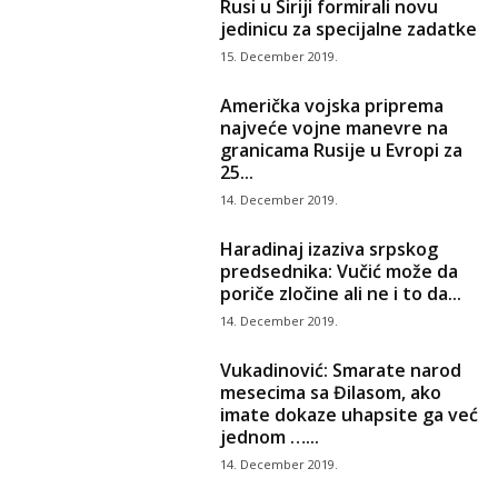
Rusi u Siriji formirali novu
jedinicu za specijalne zadatke
15. December 2019.
Američka vojska priprema
najveće vojne manevre na
granicama Rusije u Evropi za
25...
14. December 2019.
Haradinaj izaziva srpskog
predsednika: Vučić može da
poriče zločine ali ne i to da...
14. December 2019.
Vukadinović: Smarate narod
mesecima sa Đilasom, ako
imate dokaze uhapsite ga već
jednom …...
14. December 2019.