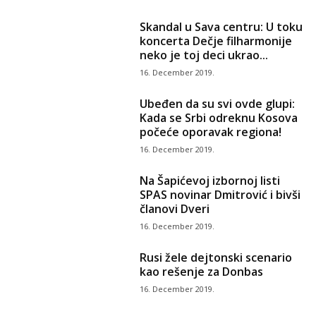
Skandal u Sava centru: U toku
koncerta Dečje filharmonije
neko je toj deci ukrao...
16. December 2019.
Ubeđen da su svi ovde glupi:
Kada se Srbi odreknu Kosova
počeće oporavak regiona!
16. December 2019.
Na Šapićevoj izbornoj listi
SPAS novinar Dmitrović i bivši
članovi Dveri
16. December 2019.
Rusi žele dejtonski scenario
kao rešenje za Donbas
16. December 2019.