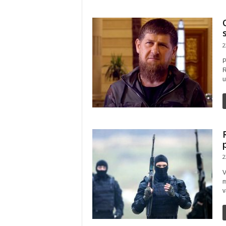
2
P
R
u
2
V
m
v