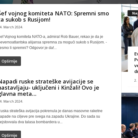
Šef vojnog komiteta NATO: Spremni smo
Naj
za sukob s Rusijom!
4. March 2024.
ef Vojnog komiteta NATO-a, admiral Rob Bauer, rekao je da je
evernoatlantska alijansa spremna za mogući sukob s Rusijom. -
esmo li spremni? Odgovor je da!...
E
P
Opširnije
v
d
Napadi ruske strateške avijacije se
2.
nastavljaju- uključeni i Kinžali! Ovo je
glavna meta…
4. March 2024.
uska strateška avijacija pokrenula je danas masovne raketne
apade na ciljeve pre svega na zapadu Ukrajine. Do sada su
ejstovvala dva talasa bombardera u...
Opširnije