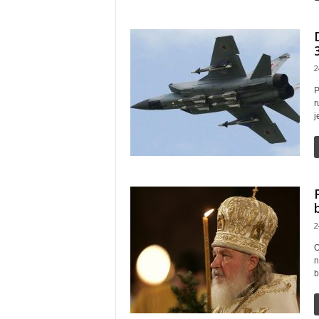
2
P
r
j
2
O
n
b