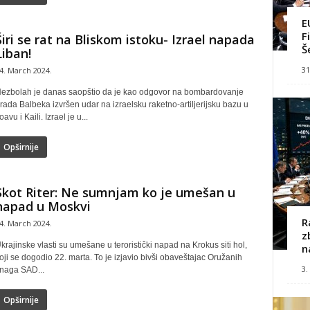
E
F
Širi se rat na Bliskom istoku- Izrael napada
Š
Liban!
31
4. March 2024.
ezbolah je danas saopštio da je kao odgovor na bombardovanje
rada Balbeka izvršen udar na izraelsku raketno-artiljerijsku bazu u
oavu i Kaili. Izrael je u...
Opširnije
Skot Riter: Ne sumnjam ko je umešan u
napad u Moskvi
R
4. March 2024.
z
krajinske vlasti su umešane u teroristički napad na Krokus siti hol,
n
oji se dogodio 22. marta. To je izjavio bivši obaveštajac Oružanih
3.
naga SAD...
Opširnije