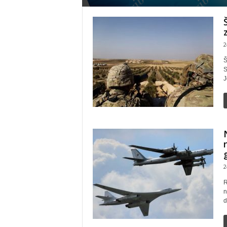
2
Š
S
J
2
R
n
d