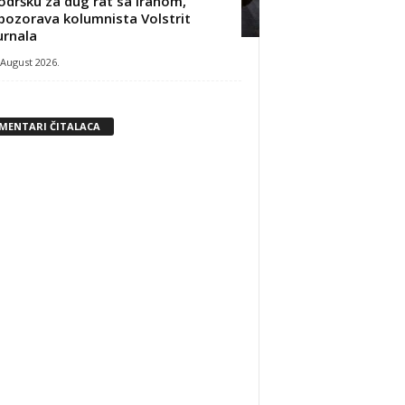
odršku za dug rat sa Iranom,
pozorava kolumnista Volstrit
urnala
 August 2026.
MENTARI ČITALACA