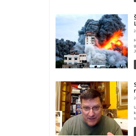
2
H
g
J
2
U
k
s