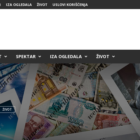
R
IZA OGLEDALA
ŽIVOT
USLOVI KORIŠĆENJA
T
SPEKTAR
IZA OGLEDALA
ŽIVOT
ŽIVOT