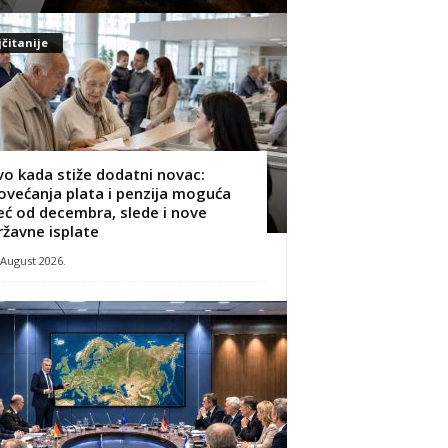
čitanije
vo kada stiže dodatni novac:
ovećanja plata i penzija moguća
eć od decembra, slede i nove
ržavne isplate
 August 2026.