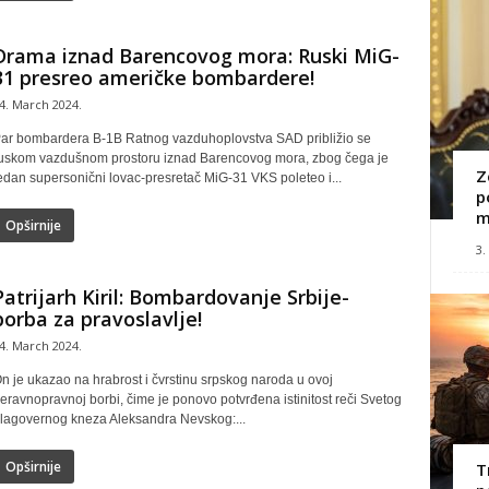
Drama iznad Barencovog mora: Ruski MiG-
31 presreo američke bombardere!
4. March 2024.
ar bombardera B-1B Ratnog vazduhoplovstva SAD približio se
uskom vazdušnom prostoru iznad Barencovog mora, zbog čega je
Z
edan supersonični lovac-presretač MiG-31 VKS poleteo i...
p
m
Opširnije
3.
Patrijarh Kiril: Bombardovanje Srbije-
borba za pravoslavlje!
4. March 2024.
n je ukazao na hrabrost i čvrstinu srpskog naroda u ovoj
eravnopravnoj borbi, čime je ponovo potvrđena istinitost reči Svetog
lagovernog kneza Aleksandra Nevskog:...
Opširnije
T