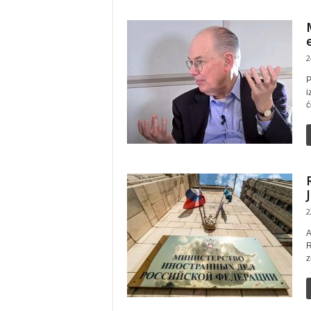
2
P
i
ć
2
A
R
z