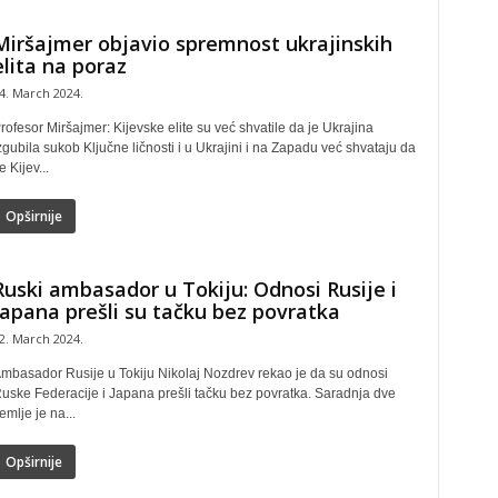
Miršajmer objavio spremnost ukrajinskih
elita na poraz
4. March 2024.
rofesor Miršajmer: Kijevske elite su već shvatile da je Ukrajina
zgubila sukob Ključne ličnosti i u Ukrajini i na Zapadu već shvataju da
e Kijev...
Opširnije
Ruski ambasador u Tokiju: Odnosi Rusije i
Japana prešli su tačku bez povratka
2. March 2024.
mbasador Rusije u Tokiju Nikolaj Nozdrev rekao je da su odnosi
uske Federacije i Japana prešli tačku bez povratka. Saradnja dve
emlje je na...
Opširnije