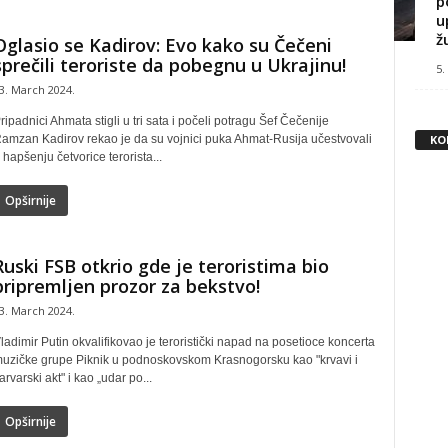
p
u
ž
Oglasio se Kadirov: Evo kako su Čečeni
sprečili teroriste da pobegnu u Ukrajinu!
5.
3. March 2024.
ripadnici Ahmata stigli u tri sata i počeli potragu Šef Čečenije
KO
amzan Kadirov rekao je da su vojnici puka Ahmat-Rusija učestvovali
 hapšenju četvorice terorista...
Opširnije
Ruski FSB otkrio gde je teroristima bio
pripremljen prozor za bekstvo!
3. March 2024.
ladimir Putin okvalifikovao je teroristički napad na posetioce koncerta
uzičke grupe Piknik u podnoskovskom Krasnogorsku kao "krvavi i
arvarski akt" i kao „udar po...
Opširnije