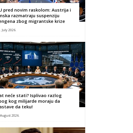
U pred novim raskolom: Austrija i
inska razmatraju suspenziju
engena zbog migrantske krize
. July 2026.
at neće stati? Isplivao razlog
bog kog milijarde moraju da
astave da teku!
 August 2026.