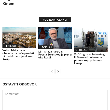
Kinom
POVEZANI ČLANCI
U FOKUSU
U FOKUSU
U FOKUSU
Vulin: Srbija da se
Mi – snaga naroda:
obaveže da neće prodati
Vučić ugostio Zelenskog:
Poseta Zelenskog je prst u
ni metak neprijateljima
U Beogradu otvorena
oko Rusiji
Rusije
pitanja koja potresaju
Evropu
OSTAVITI ODGOVOR