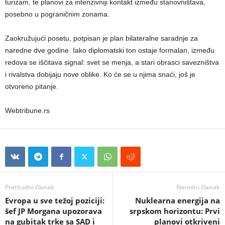
turizam, te planovi za intenzivniji kontakt između stanovništava,
posebno u pograničnim zonama.
Zaokružujući posetu, potpisan je plan bilateralne saradnje za
naredne dve godine. Iako diplomatski ton ostaje formalan, između
redova se iščitava signal: svet se menja, a stari obrasci savezništva
i rivalstva dobijaju nove oblike. Ko će se u njima snaći, još je
otvoreno pitanje.
Webtribune.rs
Prethodni članak
Naredni članak
Evropa u sve težoj poziciji:
Nuklearna energija na
šef JP Morgana upozorava
srpskom horizontu: Prvi
na gubitak trke sa SAD i
planovi otkriveni