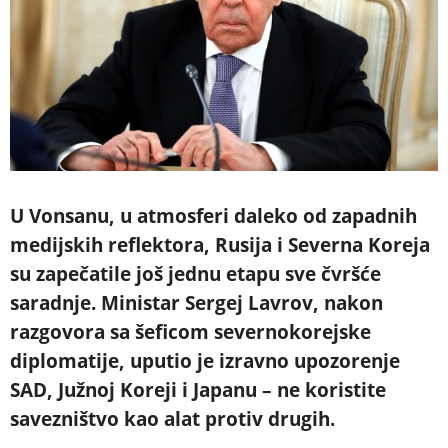
U Vonsanu, u atmosferi daleko od zapadnih
medijskih reflektora, Rusija i Severna Koreja
su zapečatile još jednu etapu sve čvršće
saradnje. Ministar Sergej Lavrov, nakon
razgovora sa šeficom severnokorejske
diplomatije, uputio je izravno upozorenje
SAD, Južnoj Koreji i Japanu – ne koristite
savezništvo kao alat protiv drugih.