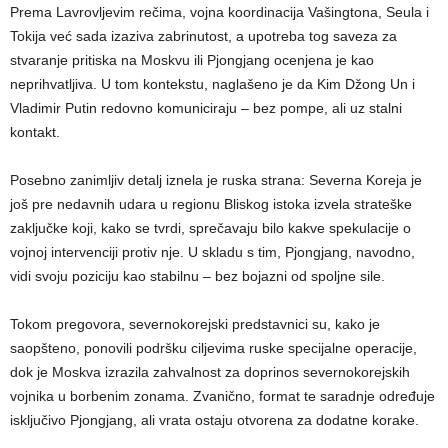
Prema Lavrovljevim rečima, vojna koordinacija Vašingtona, Seula i
Tokija već sada izaziva zabrinutost, a upotreba tog saveza za
stvaranje pritiska na Moskvu ili Pjongjang ocenjena je kao
neprihvatljiva. U tom kontekstu, naglašeno je da Kim Džong Un i
Vladimir Putin redovno komuniciraju – bez pompe, ali uz stalni
kontakt.
Posebno zanimljiv detalj iznela je ruska strana: Severna Koreja je
još pre nedavnih udara u regionu Bliskog istoka izvela strateške
zaključke koji, kako se tvrdi, sprečavaju bilo kakve spekulacije o
vojnoj intervenciji protiv nje. U skladu s tim, Pjongjang, navodno,
vidi svoju poziciju kao stabilnu – bez bojazni od spoljne sile.
Tokom pregovora, severnokorejski predstavnici su, kako je
saopšteno, ponovili podršku ciljevima ruske specijalne operacije,
dok je Moskva izrazila zahvalnost za doprinos severnokorejskih
vojnika u borbenim zonama. Zvanično, format te saradnje određuje
isključivo Pjongjang, ali vrata ostaju otvorena za dodatne korake.