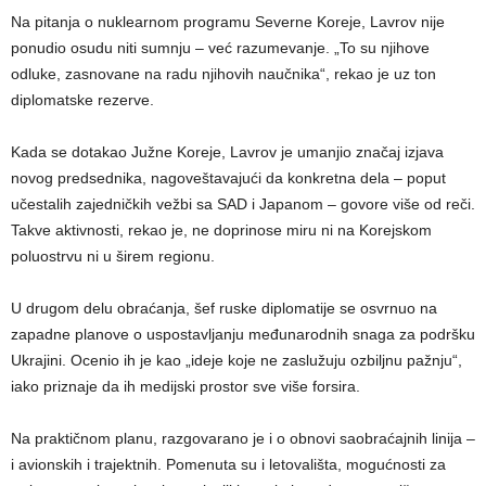
Na pitanja o nuklearnom programu Severne Koreje, Lavrov nije
ponudio osudu niti sumnju – već razumevanje. „To su njihove
odluke, zasnovane na radu njihovih naučnika“, rekao je uz ton
diplomatske rezerve.
Kada se dotakao Južne Koreje, Lavrov je umanjio značaj izjava
novog predsednika, nagoveštavajući da konkretna dela – poput
učestalih zajedničkih vežbi sa SAD i Japanom – govore više od reči.
Takve aktivnosti, rekao je, ne doprinose miru ni na Korejskom
poluostrvu ni u širem regionu.
U drugom delu obraćanja, šef ruske diplomatije se osvrnuo na
zapadne planove o uspostavljanju međunarodnih snaga za podršku
Ukrajini. Ocenio ih je kao „ideje koje ne zaslužuju ozbiljnu pažnju“,
iako priznaje da ih medijski prostor sve više forsira.
Na praktičnom planu, razgovarano je i o obnovi saobraćajnih linija –
i avionskih i trajektnih. Pomenuta su i letovališta, mogućnosti za