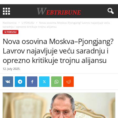
Naslovnica
U FOKUSU
Nova osovina Moskva–Pjongjang? Lavrov najavljuje veću
saradnju i oprezno kritikuje trojnu alijansu
U FOKUSU
Nova osovina Moskva–Pjongjang?
Lavrov najavljuje veću saradnju i
oprezno kritikuje trojnu alijansu
12. July 2025.