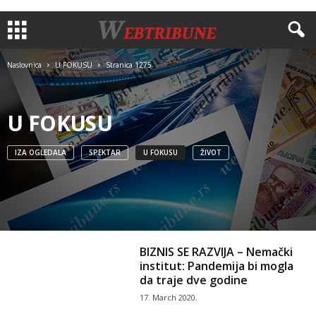
Naslovnica
U FOKUSU
Stranica 1275
U FOKUSU
IZA OGLEDALA
SPEKTAR
U FOKUSU
ŽIVOT
BIZNIS SE RAZVIJA – Nemački
institut: Pandemija bi mogla
da traje dve godine
17. March 2020.