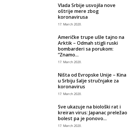
Vlada Srbije usvojila nove
oštrije mere zbog
koronavirusa
17. March 2020.
Američke trupe ušle tajno na
Arktik – Odmah stigli ruski
bombarderi sa porukom:
“Znamo...
17. March 2020.
Ništa od Evropske Unije – Kina
u Srbiju šalje stručnjake za
koronavirus
17. March 2020.
Sve ukazuje na biološki rat i
kreiran virus: Japanac preležao
bolest pa je ponovo...
17. March 2020.