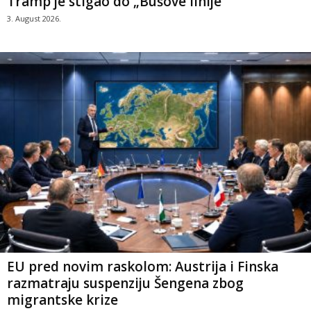
Tramp je stigao do „Bušove linije“
3. August 2026.
EU pred novim raskolom: Austrija i Finska
razmatraju suspenziju Šengena zbog
migrantske krize