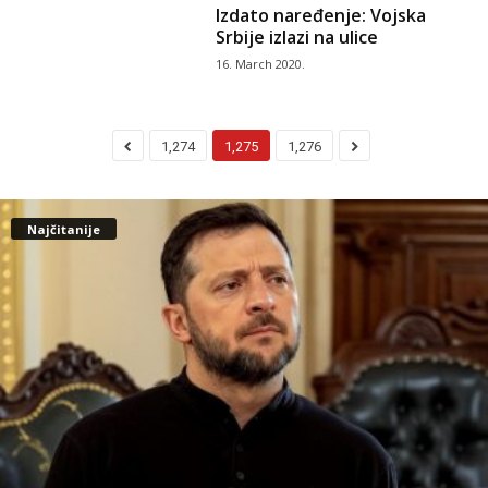
Izdato naređenje: Vojska
Srbije izlazi na ulice
16. March 2020.
1,274
1,275
1,276
Najčitanije