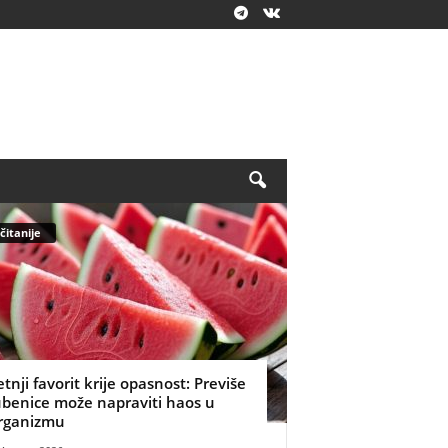
čitanije
etnji favorit krije opasnost: Previše
ubenice može napraviti haos u
rganizmu