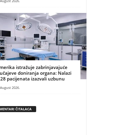
 August 2026.
merika istražuje zabrinjavajuće
lučajeve doniranja organa: Nalazi
 28 pacijenata izazvali uzbunu
 August 2026.
MENTARI ČITALACA