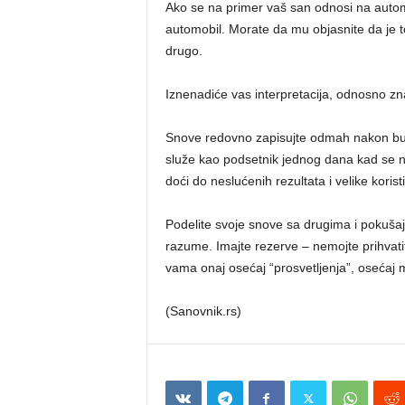
Ako se na primer vaš san odnosi na automo
automobil. Morate da mu objasnite da je t
drugo.
Iznenadiće vas interpretacija, odnosno zna
Snove redovno zapisujte odmah nakon buđe
služe kao podsetnik jednog dana kad se na
doći do neslućenih rezultata i velike koristi
Podelite svoje snove sa drugima i pokušajte
razume. Imajte rezerve – nemojte prihvatiti
vama onaj osećaj “prosvetljenja”, oseća
(Sanovnik.rs)