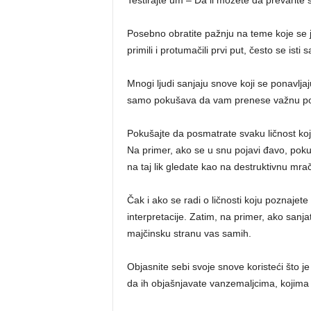
Testirajte um – Da li možete da prevarite
Posebno obratite pažnju na teme koje se j
primili i protumačili prvi put, često se isti
Mnogi ljudi sanjaju snove koji se ponavlja
samo pokušava da vam prenese važnu po
Pokušajte da posmatrate svaku ličnost koj
Na primer, ako se u snu pojavi đavo, poku
na taj lik gledate kao na destruktivnu mrač
Čak i ako se radi o ličnosti koju poznajete
interpretacije. Zatim, na primer, ako sanj
majčinsku stranu vas samih.
Objasnite sebi svoje snove koristeći što j
da ih objašnjavate vanzemaljcima, kojima 