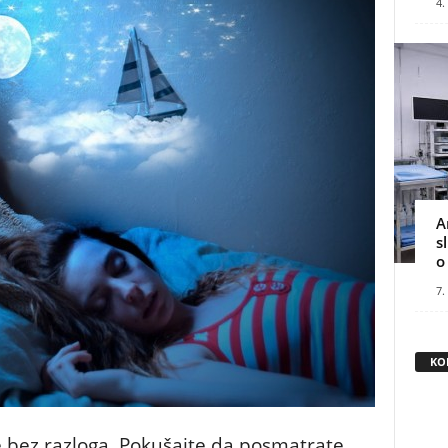
4.
A
s
o
7.
KO
 bez razloga. Pokušajte da posmatrate