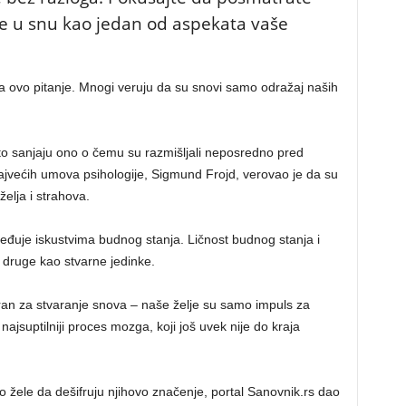
uje u snu kao jedan od aspekata vaše
na ovo pitanje. Mnogi veruju da su snovi samo odražaj naših
sto sanjaju ono o čemu su razmišljali neposredno pred
najvećih umova psihologije, Sigmund Frojd, verovao je da su
želja i strahova.
eđuje iskustvima budnog stanja. Ličnost budnog stanja i
 druge kao stvarne jedinke.
ran za stvaranje snova – naše želje su samo impuls za
ajsuptilniji proces mozga, koji još uvek nije do kraja
no žele da dešifruju njihovo značenje, portal Sanovnik.rs dao