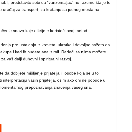
bil, predstavite sebi da “vanzemaljac” ne razume šta je to
o uređaj za transport, za kretanje sa jednog mesta na
čenje snova koje otkrijete koristeći ovaj metod.
nja pre ustajanja iz kreveta, ukratko i dovoljno sažeto da
kupe i kad ih budete analizirali. Radeći sa njima možete
 za vaš dalji duhovni i spiritualni razvoj.
 da dobijete mišljenje prijatelja ili osobe koja se u to
 interpretaciju vaših prijatelja, osim ako oni ne pobude u
j momentalnog prepoznavanja značenja vašeg sna.