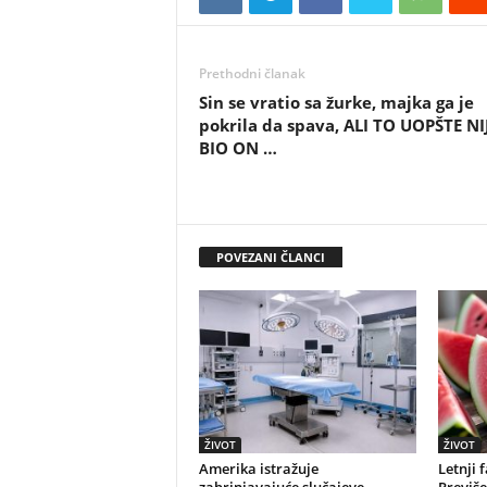
Prethodni članak
Sin se vratio sa žurke, majka ga je
pokrila da spava, ALI TO UOPŠTE NI
BIO ON …
POVEZANI ČLANCI
ŽIVOT
ŽIVOT
Amerika istražuje
Letnji 