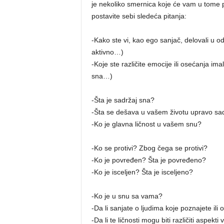
je nekoliko smernica koje će vam u tome po
postavite sebi sledeća pitanja:
-Kako ste vi, kao ego sanjač, delovali u 
aktivno…)
-Koje ste različite emocije ili osećanja ima
sna…)
-Šta je sadržaj sna?
-Šta se dešava u vašem životu upravo sa
-Ko je glavna ličnost u vašem snu?
-Ko se protivi? Zbog čega se protivi?
-Ko je povređen? Šta je povređeno?
-Ko je isceljen? Šta je isceljeno?
-Ko je u snu sa vama?
-Da li sanjate o ljudima koje poznajete ili
-Da li te ličnosti mogu biti različiti aspekt