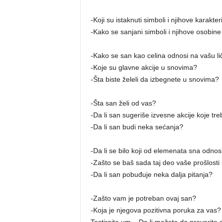
-Koji su istaknuti simboli i njihove karakt
-Kako se sanjani simboli i njihove osobine
-Kako se san kao celina odnosi na vašu li
-Koje su glavne akcije u snovima?
-Šta biste želeli da izbegnete u snovima?
-Šta san želi od vas?
-Da li san sugeriše izvesne akcije koje tr
-Da li san budi neka sećanja?
-Da li se bilo koji od elemenata sna odnos
-Zašto se baš sada taj deo vaše prošlosti 
-Da li san pobuđuje neka dalja pitanja?
-Zašto vam je potreban ovaj san?
-Koja je njegova pozitivna poruka za vas?