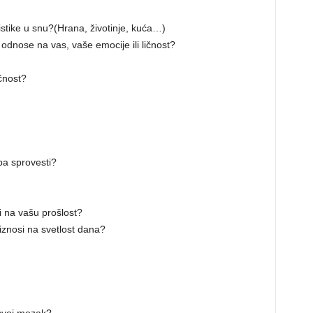
eristike u snu?(Hrana, životinje, kuća…)
 odnose na vas, vaše emocije ili ličnost?
čnost?
eba sprovesti?
i na vašu prošlost?
iznosi na svetlost dana?