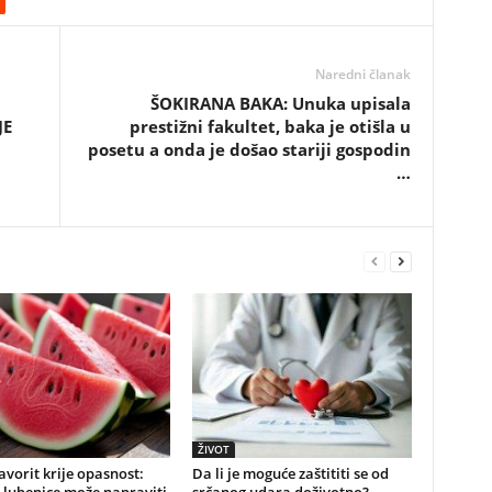
Naredni članak
ŠOKIRANA BAKA: Unuka upisala
JE
prestižni fakultet, baka je otišla u
posetu a onda je došao stariji gospodin
…
ŽIVOT
favorit krije opasnost:
Da li je moguće zaštititi se od