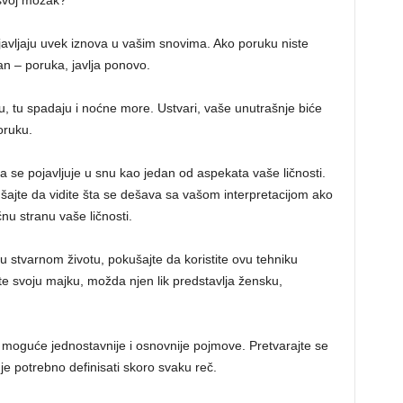
 svoj mozak?
avljaju uvek iznova u vašim snovima. Ako poruku niste
 san – poruka, javlja ponovo.
ju, tu spadaju i noćne more. Ustvari, vaše unutrašnje biće
ruku.
a se pojavljuje u snu kao jedan od aspekata vaše ličnosti.
šajte da vidite šta se dešava sa vašom interpretacijom ako
nu stranu vaše ličnosti.
 u stvarnom životu, pokušajte da koristite ovu tehniku
ate svoju majku, možda njen lik predstavlja žensku,
e moguće jednostavnije i osnovnije pojmove. Pretvarajte se
je potrebno definisati skoro svaku reč.