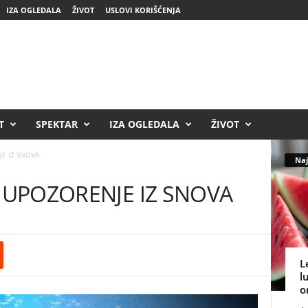
IZA OGLEDALA
ŽIVOT
USLOVI KORIŠĆENJA
T
SPEKTAR
IZA OGLEDALA
ŽIVOT
JE IZ SNOVA
Naj
e UPOZORENJE IZ SNOVA
L
l
o