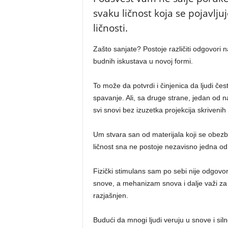
svaku ličnost koja se pojavlj
ličnosti.
Zašto sanjate? Postoje različiti odgovori 
budnih iskustava u novoj formi.
To može da potvrdi i činjenica da ljudi če
spavanje. Ali, sa druge strane, jedan od 
svi snovi bez izuzetka projekcija skrivenih 
Um stvara san od materijala koji se obezb
ličnost sna ne postoje nezavisno jedna od
Fizički stimulans sam po sebi nije odgovo
snove, a mehanizam snova i dalje važi za n
razjašnjen.
Budući da mnogi ljudi veruju u snove i sil