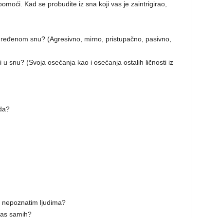
moći. Kad se probudite iz sna koji vas je zaintrigirao,
određenom snu? (Agresivno, mirno, pristupačno, pasivno,
li u snu? (Svoja osećanja kao i osećanja ostalih ličnosti iz
da?
 o nepoznatim ljudima?
i vas samih?