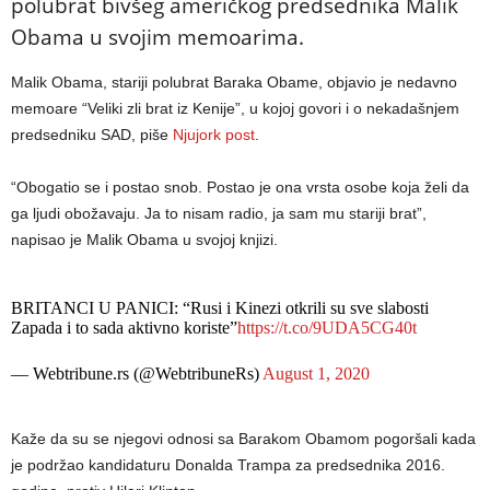
polubrat bivšeg američkog predsednika Malik
Obama u svojim memoarima.
Malik Obama, stariji polubrat Baraka Obame, objavio je nedavno
memoare “Veliki zli brat iz Kenije”, u kojoj govori i o nekadašnjem
predsedniku SAD, piše
Njujork post
.
“Obogatio se i postao snob. Postao je ona vrsta osobe koja želi da
ga ljudi obožavaju. Ja to nisam radio, ja sam mu stariji brat”,
napisao je Malik Obama u svojoj knjizi.
BRITANCI U PANICI: “Rusi i Kinezi otkrili su sve slabosti
Zapada i to sada aktivno koriste”
https://t.co/9UDA5CG40t
— Webtribune.rs (@WebtribuneRs)
August 1, 2020
Kaže da su se njegovi odnosi sa Barakom Obamom pogoršali kada
je podržao kandidaturu Donalda Trampa za predsednika 2016.