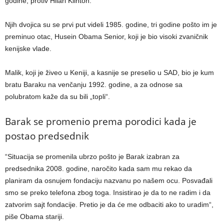
godine, protiv Hilari Klinton.
Njih dvojica su se prvi put videli 1985. godine, tri godine pošto im je
preminuo otac, Husein Obama Senior, koji je bio visoki zvaničnik
kenijske vlade.
Malik, koji je živeo u Keniji, a kasnije se preselio u SAD, bio je kum
bratu Baraku na venčanju 1992. godine, a za odnose sa
polubratom kaže da su bili „topli“.
Barak se promenio prema porodici kada je
postao predsednik
“Situacija se promenila ubrzo pošto je Barak izabran za
predsednika 2008. godine, naročito kada sam mu rekao da
planiram da osnujem fondaciju nazvanu po našem ocu. Posvađali
smo se preko telefona zbog toga. Insistirao je da to ne radim i da
zatvorim sajt fondacije. Pretio je da će me odbaciti ako to uradim“,
piše Obama stariji.