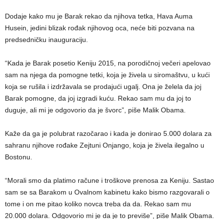
Dodaje kako mu je Barak rekao da njihova tetka, Hava Auma
Husein, jedini blizak rođak njihovog oca, neće biti pozvana na
predsedničku inauguraciju.
“Kada je Barak posetio Keniju 2015, na porodičnoj večeri apelovao
sam na njega da pomogne tetki, koja je živela u siromaštvu, u kući
koja se rušila i izdržavala se prodajući ugalj. Ona je želela da joj
Barak pomogne, da joj izgradi kuću. Rekao sam mu da joj to
duguje, ali mi je odgovorio da je švorc”, piše Malik Obama.
Kaže da ga je polubrat razočarao i kada je donirao 5.000 dolara za
sahranu njihove rođake Zejtuni Onjango, koja je živela ilegalno u
Bostonu.
“Morali smo da platimo račune i troškove prenosa za Keniju. Sastao
sam se sa Barakom u Ovalnom kabinetu kako bismo razgovarali o
tome i on me pitao koliko novca treba da da. Rekao sam mu
20.000 dolara. Odgovorio mi je da je to previše”, piše Malik Obama.