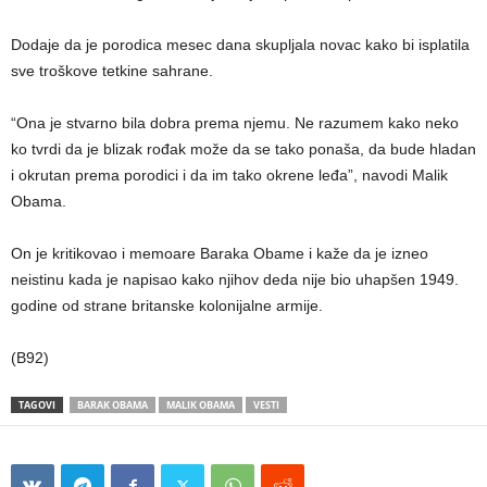
Dodaje da je porodica mesec dana skupljala novac kako bi isplatila
sve troškove tetkine sahrane.
“Ona je stvarno bila dobra prema njemu. Ne razumem kako neko
ko tvrdi da je blizak rođak može da se tako ponaša, da bude hladan
i okrutan prema porodici i da im tako okrene leđa”, navodi Malik
Obama.
On je kritikovao i memoare Baraka Obame i kaže da je izneo
neistinu kada je napisao kako njihov deda nije bio uhapšen 1949.
godine od strane britanske kolonijalne armije.
(B92)
TAGOVI
BARAK OBAMA
MALIK OBAMA
VESTI