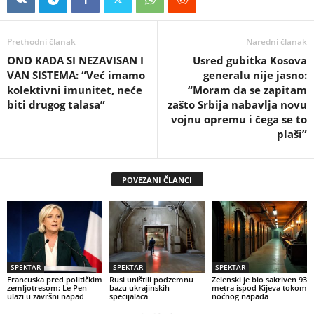
Prethodni članak
Naredni članak
ONO KADA SI NEZAVISAN I
Usred gubitka Kosova
VAN SISTEMA: “Već imamo
generalu nije jasno:
kolektivni imunitet, neće
“Moram da se zapitam
biti drugog talasa”
zašto Srbija nabavlja novu
vojnu opremu i čega se to
plaši”
POVEZANI ČLANCI
SPEKTAR
SPEKTAR
SPEKTAR
Francuska pred političkim
Rusi uništili podzemnu
Zelenski je bio sakriven 93
zemljotresom: Le Pen
bazu ukrajinskih
metra ispod Kijeva tokom
ulazi u završni napad
specijalaca
noćnog napada