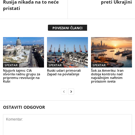
Rusija nikada na to neće
preti Ukrajini
pristati
POVEZANI ČLANCI
SPEKTAR
SPEKTAR
SPEKTAR
Njujork tajms: CIA
Ruski udari primorali
Šok za Ameriku: Iran
stvorila radnu grupu za
Zapad na povlačenje
dobija kontrolu nad
pripremu revolucije na
najvažnijim naftnim
Kubi
prolazom sveta
OSTAVITI ODGOVOR