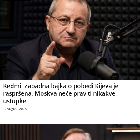
Kedmi: Zapadna bajka o pobedi Kijeva je
raspršena, Moskva neće praviti nikakve
ustupke
1. August 2026.