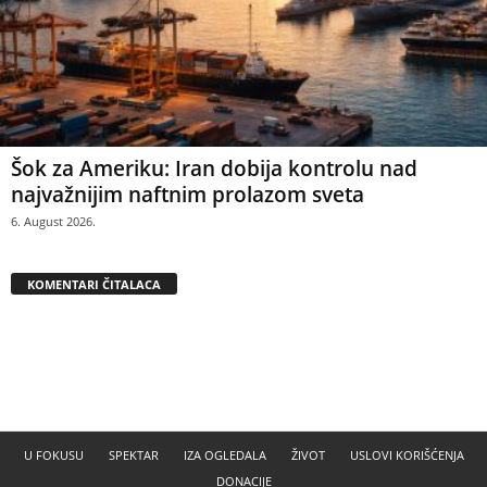
Šok za Ameriku: Iran dobija kontrolu nad
najvažnijim naftnim prolazom sveta
6. August 2026.
KOMENTARI ČITALACA
U FOKUSU
SPEKTAR
IZA OGLEDALA
ŽIVOT
USLOVI KORIŠĆENJA
DONACIJE