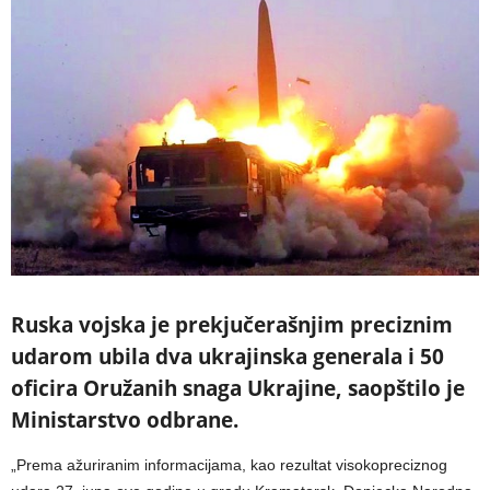
Ruska vojska je prekjučerašnjim preciznim
udarom ubila dva ukrajinska generala i 50
oficira Oružanih snaga Ukrajine, saopštilo je
Ministarstvo odbrane.
„Prema ažuriranim informacijama, kao rezultat visokopreciznog