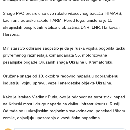
Snage PVO presrele su dve rakete višecevnog bacača HIMARS,
kao i antiradarsku raketu HARM. Pored toga, uništeno je 11
ukrajinskih bespilotnih letelica u oblastima DNR, LNR, Harkova i
Hersona.
Ministarstvo odbrane saopštilo je da je ruska vojska pogodila tačku
privremenog razmeštaja komandanata 56. motorizovane
pešadijske brigade Oružanih snaga Ukrajine u Kramatorsku.
Oružane snage od 10. oktobra redovno napadaju odbrambenu
industriju, vojnu upravu, veze i energetske objekte Ukrajine.
Kako je istakao Vladimir Putin, ovo je odgovor na teroristički napad
na Krimski most i druge napade na civilnu infrastrukturu u Rusiji.
Od tada se u ukrajinskim regionima svakodnevno, ponekad i širom
zemlje, objavljuju upozorenja o vazdušnim napadima.