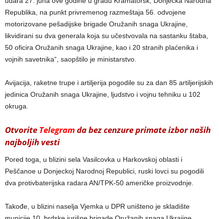
udara 27. juna ove godine u gradu Kramatorsk, Donjecka Narodna
Republika, na punkt privremenog razmeštaja 56. odvojene
motorizovane pešadijske brigade Oružanih snaga Ukrajine,
likvidirani su dva generala koja su učestvovala na sastanku štaba,
50 oficira Oružanih snaga Ukrajine, kao i 20 stranih plaćenika i
vojnih savetnika“, saopštilo je ministarstvo.
Avijacija, raketne trupe i artiljerija pogodile su za dan 85 artiljerijskih
jedinica Oružanih snaga Ukrajine, ljudstvo i vojnu tehniku u 102
okruga.
Otvorite
Telegram
da bez cenzure primate izbor naših
najboljih vesti
Pored toga, u blizini sela Vasilcovka u Harkovskoj oblasti i
Peščanoe u Donjeckoj Narodnoj Republici, ruski lovci su pogodili
dva protivbaterijska radara AN/TPK-50 američke proizvodnje.
Takođe, u blizini naselja Vjemka u DPR uništeno je skladište
municije 10. brdske jurišne brigade Oružanih snaga Ukrajine.