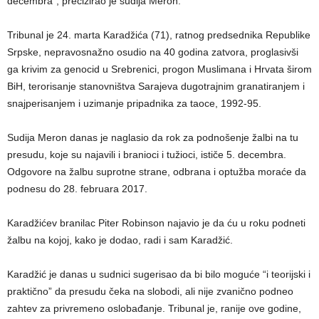
decembra”, precizirao je sudija Meron.
Tribunal je 24. marta Karadžića (71), ratnog predsednika Republike
Srpske, nepravosnažno osudio na 40 godina zatvora, proglasivši
ga krivim za genocid u Srebrenici, progon Muslimana i Hrvata širom
BiH, terorisanje stanovništva Sarajeva dugotrajnim granatiranjem i
snajperisanjem i uzimanje pripadnika za taoce, 1992-95.
Sudija Meron danas je naglasio da rok za podnošenje žalbi na tu
presudu, koje su najavili i branioci i tužioci, ističe 5. decembra.
Odgovore na žalbu suprotne strane, odbrana i optužba moraće da
podnesu do 28. februara 2017.
Karadžićev branilac Piter Robinson najavio je da ću u roku podneti
žalbu na kojoj, kako je dodao, radi i sam Karadžić.
Karadžić je danas u sudnici sugerisao da bi bilo moguće “i teorijski i
praktično” da presudu čeka na slobodi, ali nije zvanično podneo
zahtev za privremeno oslobađanje. Tribunal je, ranije ove godine,