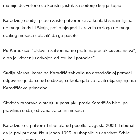
mu nije dozvoljeno da koristi i jastuk za sedenje koji je kupio.
Karadžić je sudiju pitao i zašto pritvorenici za kontakt s najmilijima
ne mogu koristiti Skajp, pošto njegovi “iz raznih razloga ne mogu
svakog meseca dolaziti” da ga posete.
Po Karadžiću, “Uslovi u zatvorima ne prate napredak čovečanstva”,
a on je “deceniju odvojen od struke i porodice”.
Sudija Meron, kome se Karadžić zahvalio na dosadašnjoj pomoći,
odgovorio je da će od sudskog sekretarijata zatražiti objašnjenje na
Karadžićeve primedbe.
Sledeća rasprava o stanju u postupku protiv Karadžića biće, po
pravilima suda, održana za četiri meseca.
Karadžić je u pritvoru Tribunala od početka avgusta 2008. Tribunal
ga je prvi put optužio u jesen 1995, a uhapsile su ga vlasti Srbije