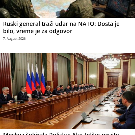
Ruski general traži udar na NATO: Dosta je
bilo, vreme je za odgovor
7. August 2026.
Moskva šokirala Poljsku: Ako toliko mrzite