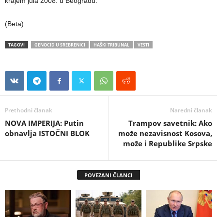
krajem jula 2008. u Beogradu.
(Beta)
TAGOVI
GENOCID U SREBRENICI
HAŠKI TRIBUNAL
VESTI
Prethodni članak
Naredni članak
NOVA IMPERIJA: Putin
Trampov savetnik: Ako
obnavlja ISTOČNI BLOK
može nezavisnost Kosova,
može i Republike Srpske
POVEZANI ČLANCI