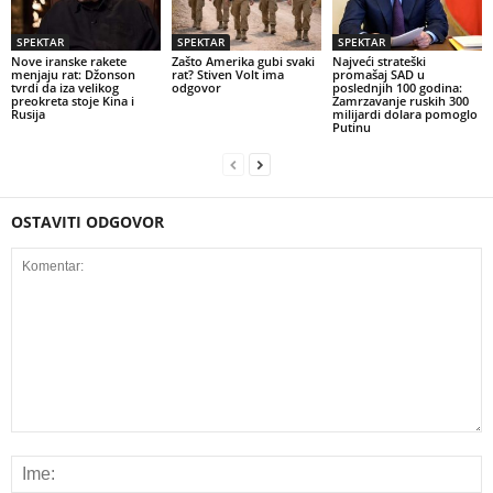
SPEKTAR
SPEKTAR
SPEKTAR
Nove iranske rakete
Zašto Amerika gubi svaki
Najveći strateški
menjaju rat: Džonson
rat? Stiven Volt ima
promašaj SAD u
tvrdi da iza velikog
odgovor
poslednjih 100 godina:
preokreta stoje Kina i
Zamrzavanje ruskih 300
Rusija
milijardi dolara pomoglo
Putinu
OSTAVITI ODGOVOR