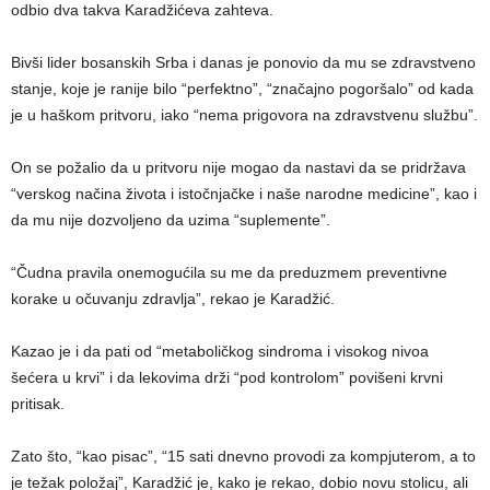
odbio dva takva Karadžićeva zahteva.
Bivši lider bosanskih Srba i danas je ponovio da mu se zdravstveno
stanje, koje je ranije bilo “perfektno”, “značajno pogoršalo” od kada
je u haškom pritvoru, iako “nema prigovora na zdravstvenu službu”.
On se požalio da u pritvoru nije mogao da nastavi da se pridržava
“verskog načina života i istočnjačke i naše narodne medicine”, kao i
da mu nije dozvoljeno da uzima “suplemente”.
“Čudna pravila onemogućila su me da preduzmem preventivne
korake u očuvanju zdravlja”, rekao je Karadžić.
Kazao je i da pati od “metaboličkog sindroma i visokog nivoa
šećera u krvi” i da lekovima drži “pod kontrolom” povišeni krvni
pritisak.
Zato što, “kao pisac”, “15 sati dnevno provodi za kompjuterom, a to
je težak položaj”, Karadžić je, kako je rekao, dobio novu stolicu, ali