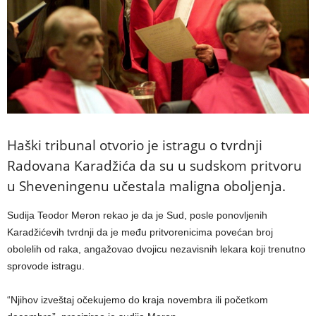
Haški tribunal otvorio je istragu o tvrdnji
Radovana Karadžića da su u sudskom pritvoru
u Sheveningenu učestala maligna oboljenja.
Sudija Teodor Meron rekao je da je Sud, posle ponovljenih
Karadžićevih tvrdnji da je među pritvorenicima povećan broj
obolelih od raka, angažovao dvojicu nezavisnih lekara koji trenutno
sprovode istragu.
“Njihov izveštaj očekujemo do kraja novembra ili početkom