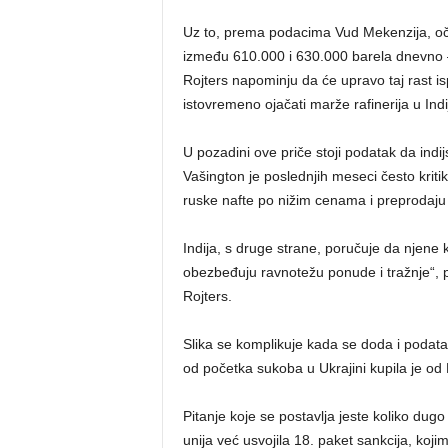
Uz to, prema podacima Vud Mekenzija, oče
između 610.000 i 630.000 barela dnevno – 
Rojters napominju da će upravo taj rast is
istovremeno ojačati marže rafinerija u Indij
U pozadini ove priče stoji podatak da indijs
Vašington je poslednjih meseci često kriti
ruske nafte po nižim cenama i preprodaju 
Indija, s druge strane, poručuje da njene 
obezbeđuju ravnotežu ponude i tražnje“, po
Rojters.
Slika se komplikuje kada se doda i podata
od početka sukoba u Ukrajini kupila je od 
Pitanje koje se postavlja jeste koliko dug
unija već usvojila 18. paket sankcija, koj