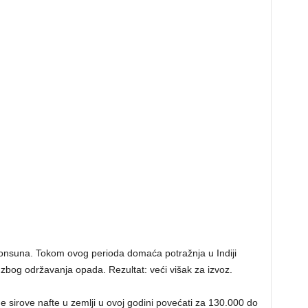
onsuna. Tokom ovog perioda domaća potražnja u Indiji
ja zbog održavanja opada. Rezultat: veći višak za izvoz.
 sirove nafte u zemlji u ovoj godini povećati za 130.000 do