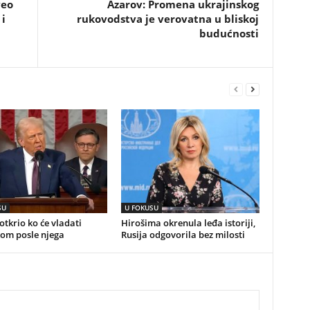
veo
Azarov: Promena ukrajinskog
 i
rukovodstva je verovatna u bliskoj
budućnosti
SU
U FOKUSU
tkrio ko će vladati
Hirošima okrenula leđa istoriji,
om posle njega
Rusija odgovorila bez milosti