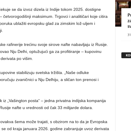
kuje se da izvoz dizela iz Indije tokom 2025. dostigne
P
četvorogodišnji maksimum. Trgovci i analitičari koje citira
z
poruka ublažiti evropsku glad za zimskim lož-uljem i
s
i.
31
ke rafinerije trećinu svoje sirove nafte nabavljaju iz Rusije.
kovao Nju Delhi, optužujući ga za profitiranje – kupovinu
KO
derivata po višim.
kupovine stabilizuju svetska tržišta. „Naše odluke
ručuju zvaničnici u Nju Delhiju, a sličan ton prenosi i
k iz „Vašington posta“ – jedna privatna indijska kompanija
Rusije nafte u vrednosti od čak 33 milijarde dolara.
o ovakva šema može trajati, s obzirom na to da je Evropska
im se od kraja januara 2026. godine zabranjuje uvoz derivata