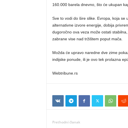
160.000 barela dnevno, što će ukupan kap
Sve to vodi do šire slike. Evropa, koja se 
alternativne izvore energije, dobija privrem
dugoročno ova veza može ostati stabilna, 
zabrane vise nad tržištem poput mača.
Možda će upravo naredne dve zime pokazati
indijske ponude, ili je ovo tek prolazna ep
Webtribune.rs
Prethodni članak