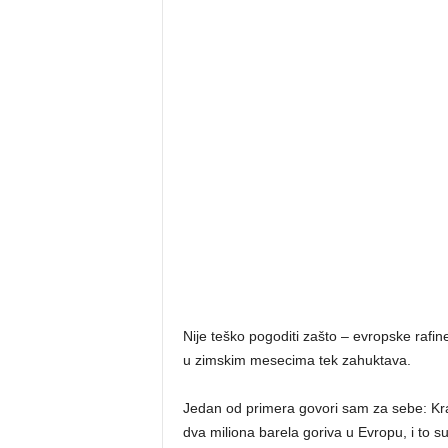
Nije teško pogoditi zašto – evropske rafin
u zimskim mesecima tek zahuktava.
Jedan od primera govori sam za sebe: Kra
dva miliona barela goriva u Evropu, i to s