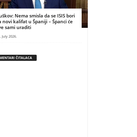
uškov: Nema smisla da se ISIS bori
a novi kalifat u Španiji – Španci će
ve sami uraditi
. July 2026.
MENTARI ČITALACA