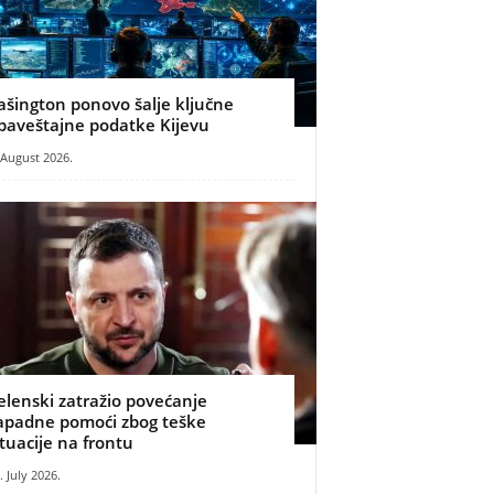
ašington ponovo šalje ključne
baveštajne podatke Kijevu
 August 2026.
elenski zatražio povećanje
apadne pomoći zbog teške
ituacije na frontu
. July 2026.