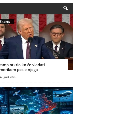
čitanije
ramp otkrio ko će vladati
merikom posle njega
 August 2026.