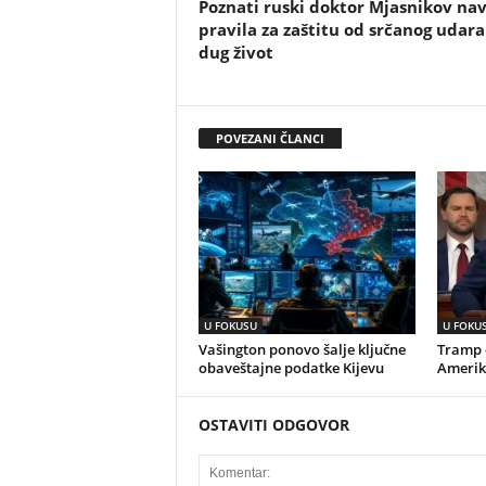
Poznati ruski doktor Mjasnikov na
pravila za zaštitu od srčanog udara
dug život
POVEZANI ČLANCI
U FOKUSU
U FOKU
Vašington ponovo šalje ključne
Tramp o
obaveštajne podatke Kijevu
Amerik
OSTAVITI ODGOVOR