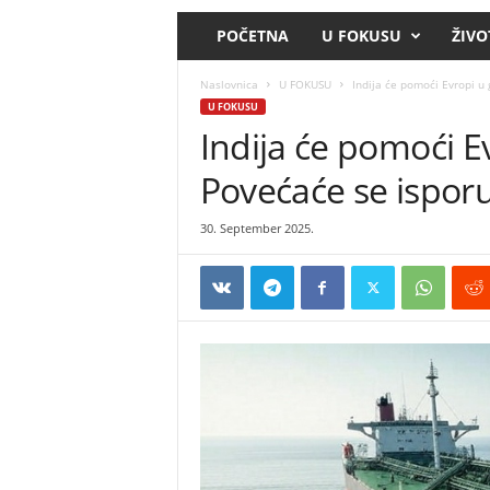
POČETNA
U FOKUSU
ŽIVO
Naslovnica
U FOKUSU
Indija će pomoći Evropi u 
U FOKUSU
Indija će pomoći Ev
Povećaće se ispor
30. September 2025.