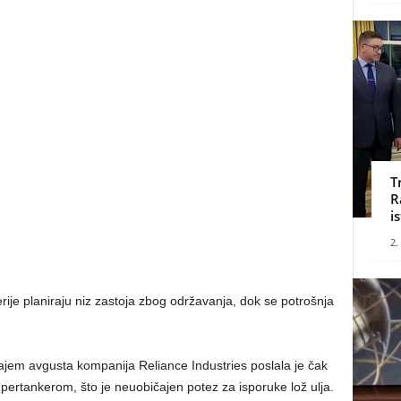
T
R
i
2.
erije planiraju niz zastoja zbog održavanja, dok se potrošnja
jem avgusta kompanija Reliance Industries poslala je čak
upertankerom, što je neuobičajen potez za isporuke lož ulja.