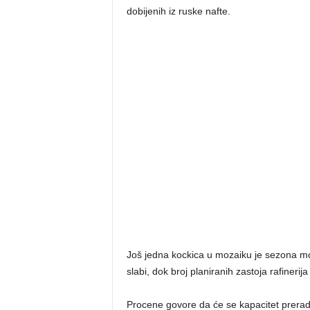
dobijenih iz ruske nafte.
Još jedna kockica u mozaiku je sezona m
slabi, dok broj planiranih zastoja rafineri
Procene govore da će se kapacitet prerade