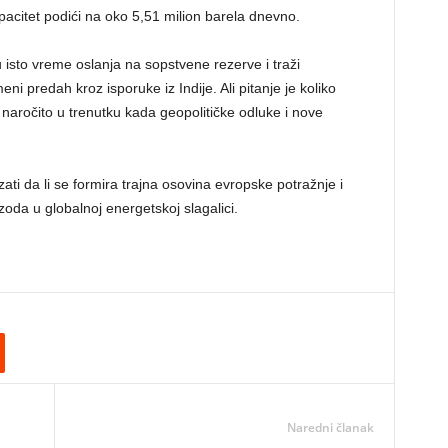
acitet podići na oko 5,51 milion barela dnevno.
u isto vreme oslanja na sopstvene rezerve i traži
eni predah kroz isporuke iz Indije. Ali pitanje je koliko
naročito u trenutku kada geopolitičke odluke i nove
 da li se formira trajna osovina evropske potražnje i
izoda u globalnoj energetskoj slagalici.
Naredni članak