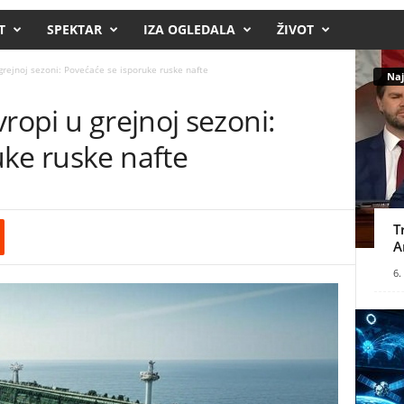
T
SPEKTAR
IZA OGLEDALA
ŽIVOT
grejnoj sezoni: Povećaće se isporuke ruske nafte
Naj
ropi u grejnoj sezoni:
uke ruske nafte
T
A
6.