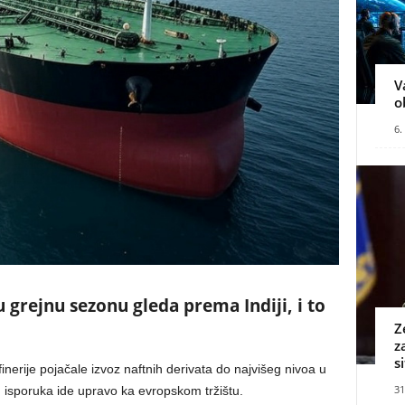
V
o
6.
 grejnu sezonu gleda prema Indiji, i to
Z
z
s
finerije pojačale izvoz naftnih derivata do najvišeg nivoa u
31
ih isporuka ide upravo ka evropskom tržištu.