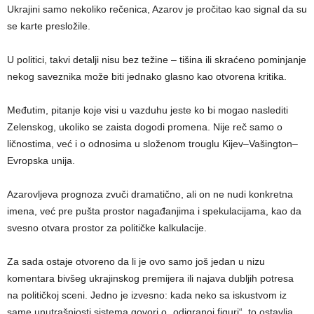
Ukrajini samo nekoliko rečenica, Azarov je pročitao kao signal da su
se karte presložile.
U politici, takvi detalji nisu bez težine – tišina ili skraćeno pominjanje
nekog saveznika može biti jednako glasno kao otvorena kritika.
Međutim, pitanje koje visi u vazduhu jeste ko bi mogao naslediti
Zelenskog, ukoliko se zaista dogodi promena. Nije reč samo o
ličnostima, već i o odnosima u složenom trouglu Kijev–Vašington–
Evropska unija.
Azarovljeva prognoza zvuči dramatično, ali on ne nudi konkretna
imena, već pre pušta prostor nagađanjima i spekulacijama, kao da
svesno otvara prostor za političke kalkulacije.
Za sada ostaje otvoreno da li je ovo samo još jedan u nizu
komentara bivšeg ukrajinskog premijera ili najava dubljih potresa
na političkoj sceni. Jedno je izvesno: kada neko sa iskustvom iz
same unutrašnjosti sistema govori o „odigranoj figuri“, to ostavlja