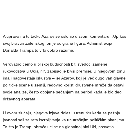
A upravo na tu tačku Azarov se oslonio u svom komentaru. „Uprkos
svoj bravuri Zelenskog, on je odigrana figura. Administracija
Donalda Trampa to vrlo dobro razume.
Verovatno ćemo u bliskoj budućnosti biti svedoci zamene
rukovodstva u Ukrajini“, zapisao je bivši premijer. U njegovom tonu
ima i nagoveštaja iskustva – jer Azarov, koji je već dugo van glavne
političke scene u zemlji, redovno koristi društvene mreže da ostavi
svoje analize, često obojene sećanjem na period kada je bio deo
državnog aparata.
U ovom slučaju, njegova izjava dolazi u trenutku kada se pažnja
javnosti seli sa rata iscrpljivanja ka unutrašnjim političkim pitanjima.
To što je Tramp, obraćajući se na globalnoj bini UN, posvetio