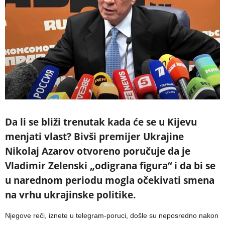
Da li se bliži trenutak kada će se u Kijevu
menjati vlast? Bivši premijer Ukrajine
Nikolaj Azarov otvoreno poručuje da je
Vladimir Zelenski „odigrana figura“ i da bi se
u narednom periodu mogla očekivati smena
na vrhu ukrajinske politike.
Njegove reči, iznete u telegram-poruci, došle su neposredno nakon