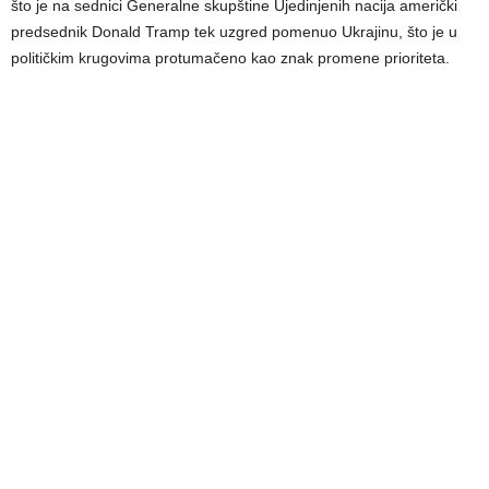
što je na sednici Generalne skupštine Ujedinjenih nacija američki
predsednik Donald Tramp tek uzgred pomenuo Ukrajinu, što je u
političkim krugovima protumačeno kao znak promene prioriteta.