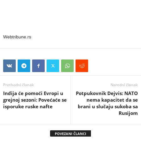
Webtribune.rs
Prethodni članak
Naredni članak
Indija će pomoći Evropi u
Potpukovnik Dejvis: NATO
grejnoj sezoni: Povećaće se
nema kapacitet da se
isporuke ruske nafte
brani u slučaju sukoba sa
Rusijom
POVEZANI ČLANCI