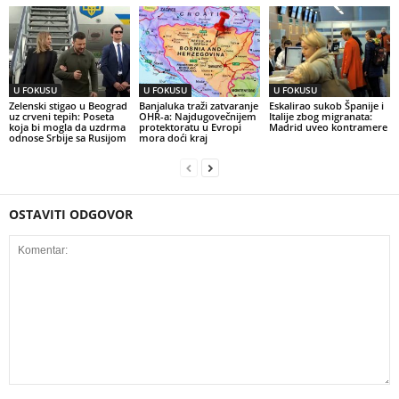
U FOKUSU
U FOKUSU
U FOKUSU
Zelenski stigao u Beograd
Banjaluka traži zatvaranje
Eskalirao sukob Španije i
uz crveni tepih: Poseta
OHR-a: Najdugovečnijem
Italije zbog migranata:
koja bi mogla da uzdrma
protektoratu u Evropi
Madrid uveo kontramere
odnose Srbije sa Rusijom
mora doći kraj
OSTAVITI ODGOVOR