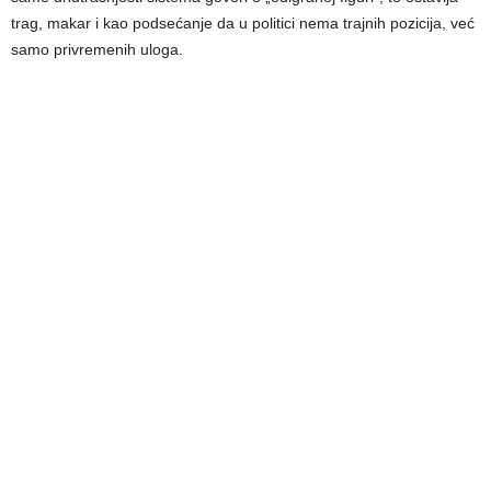
trag, makar i kao podsećanje da u politici nema trajnih pozicija, već
samo privremenih uloga.