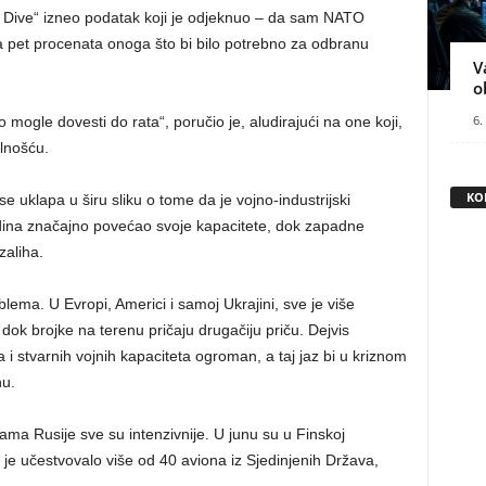
p Dive“ izneo podatak koji je odjeknuo – da sam NATO
a pet procenata onoga što bi bilo potrebno za odbranu
V
o
6.
o mogle dovesti do rata“, poručio je, aludirajući na one koji,
lnošću.
KO
e uklapa u širu sliku o tome da je vojno-industrijski
dina značajno povećao svoje kapacitete, dok zapadne
zaliha.
oblema. U Evropi, Americi i samoj Ukrajini, sve je više
 dok brojke na terenu pričaju drugačiju priču. Dejvis
a i stvarnih vojnih kapaciteta ogroman, a taj jaz bi u kriznom
nu.
ma Rusije sve su intenzivnije. U junu su u Finskoj
je učestvovalo više od 40 aviona iz Sjedinjenih Država,