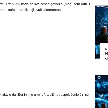
laze u trenutku kada se sve češće govori o „mogućem ratu“ i
cama koriste rečnik koji zvuči alarmantno.
R
N
o
1.
javio da „Berlin nije u miru“, a slično raspoloženje širi se i