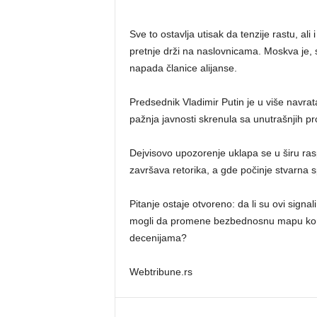
Sve to ostavlja utisak da tenzije rastu, ali
pretnje drži na naslovnicama. Moskva je,
napada članice alijanse.
Predsednik Vladimir Putin je u više navrata
pažnja javnosti skrenula sa unutrašnjih p
Dejvisovo upozorenje uklapa se u širu ras
završava retorika, a gde počinje stvarna 
Pitanje ostaje otvoreno: da li su ovi signa
mogli da promene bezbednosnu mapu kontine
decenijama?
Webtribune.rs