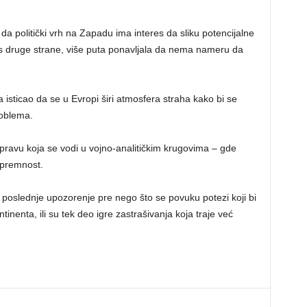
 i da politički vrh na Zapadu ima interes da sliku potencijalne
 s druge strane, više puta ponavljala da nema nameru da
 isticao da se u Evropi širi atmosfera straha kako bi se
roblema.
pravu koja se vodi u vojno-analitičkim krugovima – gde
spremnost.
li poslednje upozorenje pre nego što se povuku potezi koji bi
nta, ili su tek deo igre zastrašivanja koja traje već