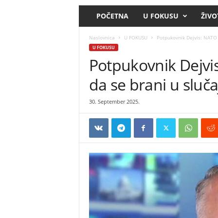
POČETNA
U FOKUSU
ŽIVO
Naslovnica
U FOKUSU
Potpukovnik Dejvis: NATO 
U FOKUSU
Potpukovnik Dejvi
da se brani u sluč
30. September 2025.