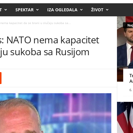
T
SPEKTAR
IZA OGLEDALA
ŽIVOT
nema kapacitet da se brani u slučaju sukoba sa...
Naj
s: NATO nema kapacitet
aju sukoba sa Rusijom
T
A
6.