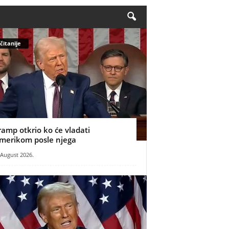
čitanije
ramp otkrio ko će vladati
merikom posle njega
 August 2026.