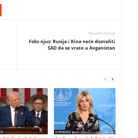
Naredni članak
Foks njuz: Rusija i Kina neće dozvoliti
SAD da se vrate u Avganistan
SU
U FOKUSU