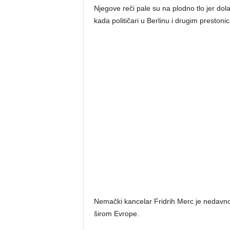
Njegove reči pale su na plodno tlo jer do
kada političari u Berlinu i drugim prestoni
Nemački kancelar Fridrih Merc je nedavno iz
širom Evrope.