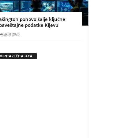
ašington ponovo šalje ključne
baveštajne podatke Kijevu
 August 2026.
MENTARI ČITALACA