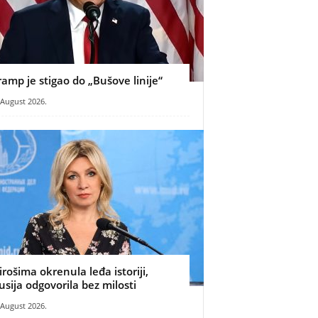
ramp je stigao do „Bušove linije“
 August 2026.
irošima okrenula leđa istoriji,
usija odgovorila bez milosti
 August 2026.