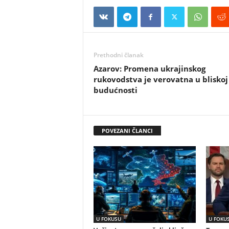
Prethodni članak
Azarov: Promena ukrajinskog
rukovodstva je verovatna u bliskoj
budućnosti
POVEZANI ČLANCI
U FOKUSU
U FOKU