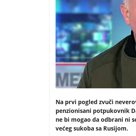
Na prvi pogled zvuči nevero
penzionisani potpukovnik Da
ne bi mogao da odbrani ni s
većeg sukoba sa Rusijom.