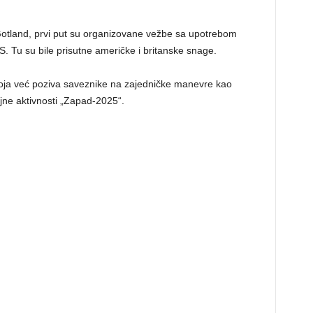
otland, prvi put su organizovane vežbe sa upotrebom
 Tu su bile prisutne američke i britanske snage.
koja već poziva saveznike na zajedničke manevre kao
jne aktivnosti „Zapad-2025“.