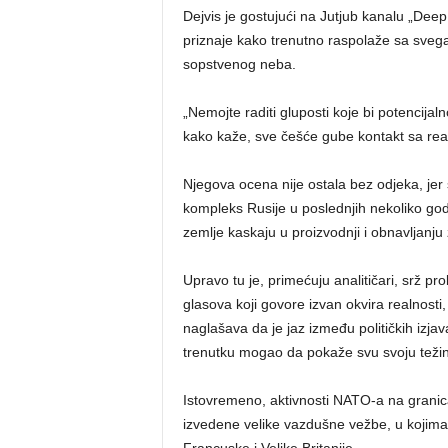
Dejvis je gostujući na Jutjub kanalu „Dee
priznaje kako trenutno raspolaže sa sveg
sopstvenog neba.
„Nemojte raditi gluposti koje bi potencijaln
kako kaže, sve češće gube kontakt sa rea
Njegova ocena nije ostala bez odjeka, jer s
kompleks Rusije u poslednjih nekoliko go
zemlje kaskaju u proizvodnji i obnavljanju 
Upravo tu je, primećuju analitičari, srž pr
glasova koji govore izvan okvira realnosti,
naglašava da je jaz između političkih izjav
trenutku mogao da pokaže svu svoju teži
Istovremeno, aktivnosti NATO-a na granica
izvedene velike vazdušne vežbe, u kojima 
Francuske i Velike Britanije.