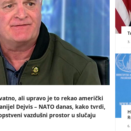
T
3.
vatno, ali upravo je to rekao američki
nijel Dejvis – NATO danas, kako tvrdi,
H
opstveni vazdušni prostor u slučaju
R
6.