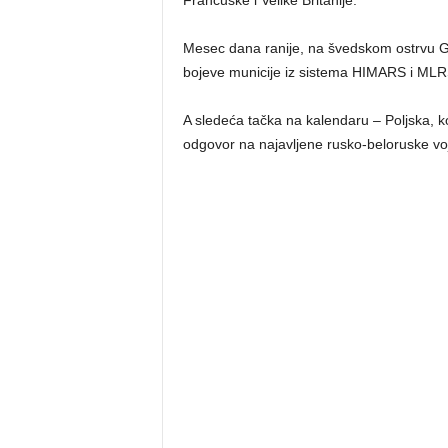
Mesec dana ranije, na švedskom ostrvu G
bojeve municije iz sistema HIMARS i MLRS.
A sledeća tačka na kalendaru – Poljska, 
odgovor na najavljene rusko-beloruske vo