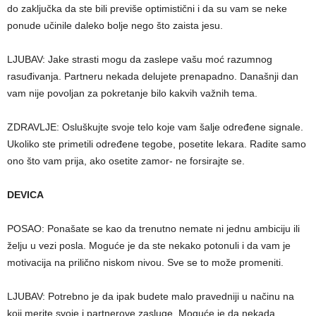
do zaključka da ste bili previše optimistični i da su vam se neke
ponude učinile daleko bolje nego što zaista jesu.
LJUBAV: Jake strasti mogu da zaslepe vašu moć razumnog
rasuđivanja. Partneru nekada delujete prenapadno. Današnji dan
vam nije povoljan za pokretanje bilo kakvih važnih tema.
ZDRAVLJE: Osluškujte svoje telo koje vam šalje određene signale.
Ukoliko ste primetili određene tegobe, posetite lekara. Radite samo
ono što vam prija, ako osetite zamor- ne forsirajte se.
DEVICA
POSAO: Ponašate se kao da trenutno nemate ni jednu ambiciju ili
želju u vezi posla. Moguće je da ste nekako potonuli i da vam je
motivacija na prilično niskom nivou. Sve se to može promeniti.
LJUBAV: Potrebno je da ipak budete malo pravedniji u načinu na
koji merite svoje i partnerove zasluge. Moguće je da nekada