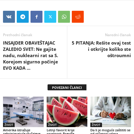
Prethodni članak
Naredni članak
INSAJDER OBAVEŠTAJAC
5 PITANJA: Rešite ovaj test
ZALEDIO SVET: Ne gajite
i otkrijte koliko ste
nadu, nuklearni rat sa S.
oštroumni
Korejom sigurno počinje
EVO KADA …
POVEZANI ČLANCI
ŽIVOT
ŽIVOT
ŽIVOT
Amerika istražuje
Letnji favorit krije
Da li je moguće zaštititi se
zabrinjavajuće slučajeve
opasnost: Previše
od srčanog udara