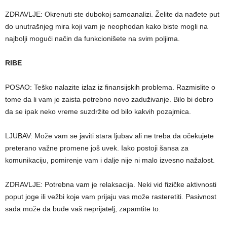
ZDRAVLJE: Okrenuti ste dubokoj samoanalizi. Želite da nađete put
do unutrašnjeg mira koji vam je neophodan kako biste mogli na
najbolji mogući način da funkcionišete na svim poljima.
RIBE
POSAO: Teško nalazite izlaz iz finansijskih problema. Razmislite o
tome da li vam je zaista potrebno novo zaduživanje. Bilo bi dobro
da se ipak neko vreme suzdržite od bilo kakvih pozajmica.
LJUBAV: Može vam se javiti stara ljubav ali ne treba da očekujete
preterano važne promene još uvek. Iako postoji šansa za
komunikaciju, pomirenje vam i dalje nije ni malo izvesno nažalost.
ZDRAVLJE: Potrebna vam je relaksacija. Neki vid fizičke aktivnosti
poput joge ili vežbi koje vam prijaju vas može rasteretiti. Pasivnost
sada može da bude vaš neprijatelj, zapamtite to.