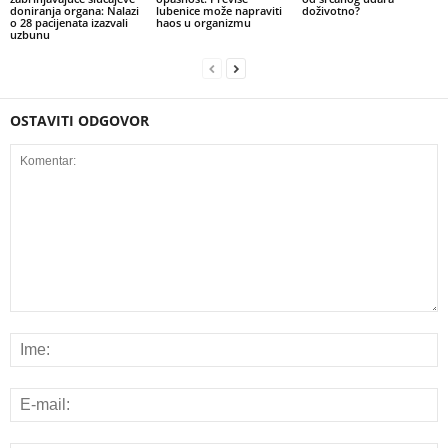
doniranja organa: Nalazi
lubenice može napraviti
doživotno?
o 28 pacijenata izazvali
haos u organizmu
uzbunu
OSTAVITI ODGOVOR