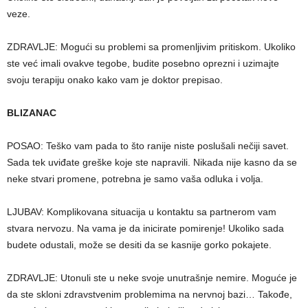
veze.
ZDRAVLJE: Mogući su problemi sa promenljivim pritiskom. Ukoliko
ste već imali ovakve tegobe, budite posebno oprezni i uzimajte
svoju terapiju onako kako vam je doktor prepisao.
BLIZANAC
POSAO: Teško vam pada to što ranije niste poslušali nečiji savet.
Sada tek uviđate greške koje ste napravili. Nikada nije kasno da se
neke stvari promene, potrebna je samo vaša odluka i volja.
LJUBAV: Komplikovana situacija u kontaktu sa partnerom vam
stvara nervozu. Na vama je da inicirate pomirenje! Ukoliko sada
budete odustali, može se desiti da se kasnije gorko pokajete.
ZDRAVLJE: Utonuli ste u neke svoje unutrašnje nemire. Moguće je
da ste skloni zdravstvenim problemima na nervnoj bazi… Takođe,