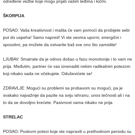
određene vežbe koje mogu prijati vašim leđima i kičmi.
ŠKORPIJA
POSAO: Vaša kreativnost i mašta će vam pomoći da probijete sebi
put do uspeha! Samo napred! Vi ste veoma uporni, energični i
sposobni, pa možete da ostvarite baš sve ono što zamislite!
LJUBAV: Smatrate da je odnos došao u fazu monotonije i to vam ne
prija. Međutim, partner će vas iznenaditi nekim radikalnim potezom
koji nikako sada ne očekujete. Oduševićete se!
ZDRAVLJE: Mogući su problemi sa probavom su mogući, pa je
svakako najvažnije da pazite na sviju ishranu, unos tečnosti ali i na
to da se dovoljno krećete. Pasivnost vama nikako ne prija.
STRELAC
POSAO: Poslovni potezi koje ste napravili u prethodnom periodu su