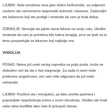
LJUBAV: Vaša emotivna veza jako dobro funkcioniše, sa voljenom
osobom ste ravnomerno tasporedili dužnosti i obaveze. Zadovoljni
ste balansom koji ste postigli i smatrate da vam je brak dobar.
ZDRAVLJE: Nemojte da pijete razne lekove na svoju ruku. Ukoliko
smatrate da vam je potrebna bilo kakva terapija, prvo se ipak na tu
temu posavetujte sa lekarom koji najbolje zna.
VODOLIJA
POSAO: Nema još uvek većeg napretka na polju posla, može se
slobodno reći da ste u fazi stagnacije. Za sada ni sami niste
preterano angažovani, već vam više odgovara da još malo
odmarate.
LJUBAV: Pozitivni ste i miroljubivi, pa lako umirite partnera i
popravljate raspoloženja svima u svom okruženju. Ukoliko ste imali
neke sitne konflikte lako ćete ih prevazići danas.