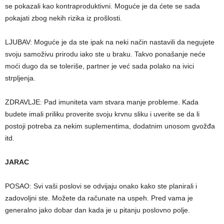
se pokazali kao kontraproduktivni. Moguće je da ćete se sada
pokajati zbog nekih rizika iz prošlosti.
LJUBAV: Moguće je da ste ipak na neki način nastavili da negujete
svoju samoživu prirodu iako ste u braku. Takvo ponašanje neće
moći dugo da se toleriše, partner je već sada polako na ivici
strpljenja.
ZDRAVLJE: Pad imuniteta vam stvara manje probleme. Kada
budete imali priliku proverite svoju krvnu sliku i uverite se da li
postoji potreba za nekim suplementima, dodatnim unosom gvožđa
itd.
JARAC
POSAO: Svi vaši poslovi se odvijaju onako kako ste planirali i
zadovoljni ste. Možete da računate na uspeh. Pred vama je
generalno jako dobar dan kada je u pitanju poslovno polje.