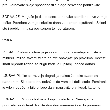
preuveličavate svoje sposobnosti a njega nesvesno ponižavate.
ZDRAVLJE: Moguće je da se osećate nekako slomljeno, sve vam je
teško. Potrebno vam je nekoliko dana za odmor i opuštanje. Skloni
ste i problemima sa povišenom temperaturom.
VAGA
POSAO: Poslovna situacija je sasvim dobra. Zarađujete, niste u
minusu i mirne savesti znate da sve obavljate po pravilima. Nećete
imati ni jedan razlog za brigu kada je u pitanju posao danas.
LJUBAV: Plašite se razvoja događaja nakon žestoke svađe sa
partnerom. Slobodno mu pokažite da vam je i dalje stalo. Pomirenje
je vrlo moguće, a bilo bi lepo da vi napravite prvi korak ka tome.
ZDRAVLJE: Mogući bolovi u donjem delu leđa. Nemojte da
podižete težak teret. Nađite dovoljno vremena kako bi promenili