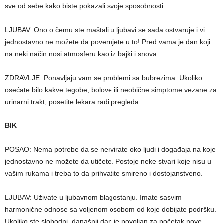
sve od sebe kako biste pokazali svoje sposobnosti.
LJUBAV: Ono o čemu ste maštali u ljubavi se sada ostvaruje i vi
jednostavno ne možete da poverujete u to! Pred vama je dan koji
na neki način nosi atmosferu kao iz bajki i snova…
ZDRAVLJE: Ponavljaju vam se problemi sa bubrezima. Ukoliko
osećate bilo kakve tegobe, bolove ili neobične simptome vezane za
urinarni trakt, posetite lekara radi pregleda.
BIK
POSAO: Nema potrebe da se nervirate oko ljudi i događaja na koje
jednostavno ne možete da utičete. Postoje neke stvari koje nisu u
vašim rukama i treba to da prihvatite smireno i dostojanstveno.
LJUBAV: Uživate u ljubavnom blagostanju. Imate sasvim
harmonične odnose sa voljenom osobom od koje dobijate podršku.
Ukoliko ste slobodni, današnji dan je povoljan za početak nove