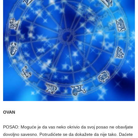
OVAN
POSAO: Moguće je da vas neko okrivio da svoj posao ne obavljate
dovoljno savesno. Potrudićete se da dokažete da nije tako. Daćete