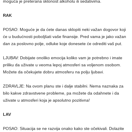
moguća je preterana sklonost alkoholu ili sedativima.
RAK
POSAO: Moguće je da ćete danas sklopiti neki važan dogovor koji
će u budućnosti poboljšati vaše finansije. Pred vama je jako važan
dan za poslovno polje, odluke koje donesete će odrediti vaš put.
LJUBAV: Dobijate onoliko emocija koliko vam je potrebno i imate
priliku da uživate u veoma lepoj atmosferi sa voljenom osobom.
Možete da očekujete dobru atmosferu na polju ljubavi.
ZDRAVLJE: Na ovom planu ste i dalje stabilni. Nema naznaka za
bilo kakve zdravstvene probleme, pa možete da odahnete i da
uživate u atmosferi koja je apsolutno pozitivna!
LAV
POSAO: Situacija se ne razvija onako kako ste očekivali. Dolazite