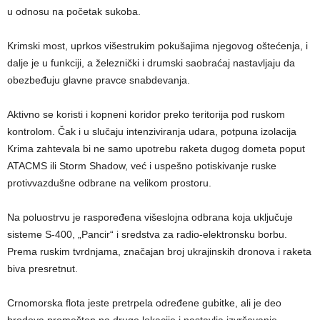
u odnosu na početak sukoba.
Krimski most, uprkos višestrukim pokušajima njegovog oštećenja, i
dalje je u funkciji, a železnički i drumski saobraćaj nastavljaju da
obezbeđuju glavne pravce snabdevanja.
Aktivno se koristi i kopneni koridor preko teritorija pod ruskom
kontrolom. Čak i u slučaju intenziviranja udara, potpuna izolacija
Krima zahtevala bi ne samo upotrebu raketa dugog dometa poput
ATACMS ili Storm Shadow, već i uspešno potiskivanje ruske
protivvazdušne odbrane na velikom prostoru.
Na poluostrvu je raspoređena višeslojna odbrana koja uključuje
sisteme S-400, „Pancir“ i sredstva za radio-elektronsku borbu.
Prema ruskim tvrdnjama, značajan broj ukrajinskih dronova i raketa
biva presretnut.
Crnomorska flota jeste pretrpela određene gubitke, ali je deo