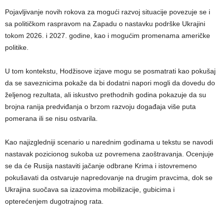
Pojavljivanje novih rokova za mogući razvoj situacije povezuje se i
sa političkom raspravom na Zapadu o nastavku podrške Ukrajini
tokom 2026. i 2027. godine, kao i mogućim promenama američke
politike.
U tom kontekstu, Hodžisove izjave mogu se posmatrati kao pokušaj
da se saveznicima pokaže da bi dodatni napori mogli da dovedu do
željenog rezultata, ali iskustvo prethodnih godina pokazuje da su
brojna ranija predviđanja o brzom razvoju događaja više puta
pomerana ili se nisu ostvarila.
Kao najizgledniji scenario u narednim godinama u tekstu se navodi
nastavak pozicionog sukoba uz povremena zaoštravanja. Ocenjuje
se da će Rusija nastaviti jačanje odbrane Krima i istovremeno
pokušavati da ostvaruje napredovanje na drugim pravcima, dok se
Ukrajina suočava sa izazovima mobilizacije, gubicima i
opterećenjem dugotrajnog rata.