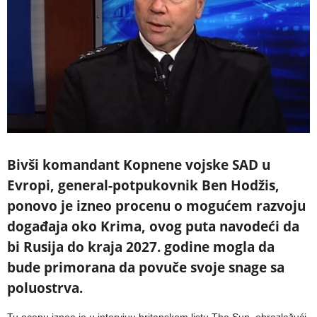
Bivši komandant Kopnene vojske SAD u
Evropi, general-potpukovnik Ben Hodžis,
ponovo je izneo procenu o mogućem razvoju
događaja oko Krima, ovog puta navodeći da
bi Rusija do kraja 2027. godine mogla da
bude primorana da povuče svoje snage sa
poluostrva.