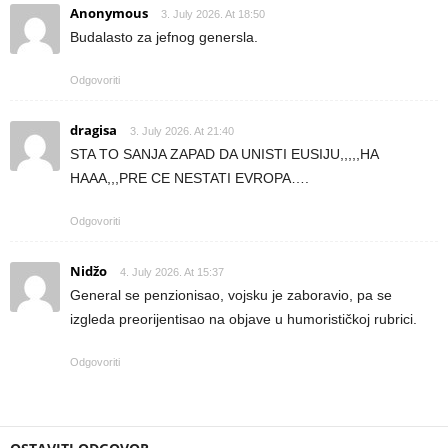
Anonymous
3. July 2026. At 18:50
Budalasto za jefnog genersla.
Odgovoriti
dragisa
3. July 2026. At 21:40
STA TO SANJA ZAPAD DA UNISTI EUSIJU,,,,,HA
HAAA,,,PRE CE NESTATI EVROPA….
Odgovoriti
Nidžo
4. July 2026. At 15:37
General se penzionisao, vojsku je zaboravio, pa se
izgleda preorijentisao na objave u humorističkoj rubrici.
Odgovoriti