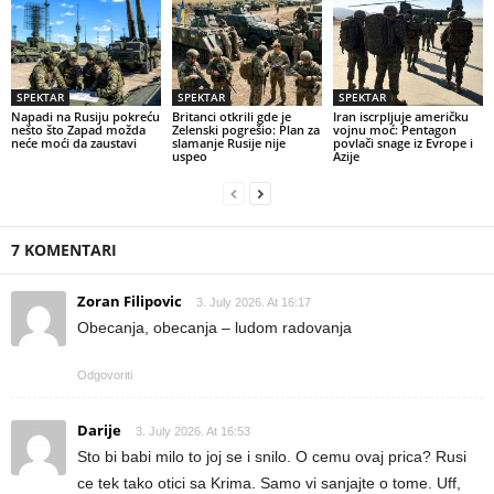
SPEKTAR
SPEKTAR
SPEKTAR
Napadi na Rusiju pokreću
Britanci otkrili gde je
Iran iscrpljuje američku
nešto što Zapad možda
Zelenski pogrešio: Plan za
vojnu moć: Pentagon
neće moći da zaustavi
slamanje Rusije nije
povlači snage iz Evrope i
uspeo
Azije
7 KOMENTARI
Zoran Filipovic
3. July 2026. At 16:17
Obecanja, obecanja – ludom radovanja
Odgovoriti
Darije
3. July 2026. At 16:53
Sto bi babi milo to joj se i snilo. O cemu ovaj prica? Rusi
ce tek tako otici sa Krima. Samo vi sanjajte o tome. Uff,