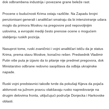
dok odbrambena industrija i povezane grane beleže rast.
Procene o budućnosti Krima ostaju različite. Na Zapadu brojni
penzionisani generali i analitičari smatraju da bi intenziviranje udara
moglo da primora Moskvu na pregovore pod nepovoljnijim
uslovima, a evropski mediji često prenose ocene o mogućem
slabljenju ruskih pozicija.
Nasuprot tome, ruski zvaničnici i vojni analitičari ističu da je status
Krima, prema stavu Moskve, konačno rešen. Predsednik Vladimir
Putin više puta je izjavio da to pitanje nije predmet pregovora, dok
Ministarstvo odbrane redovno saopštava da odbija ukrajinske
napade.
Ruski vojni predstavnici takođe tvrde da pokušaji Kijeva da pojača
aktivnosti na južnom pravcu olakšavaju rusko napredovanje na
drugim delovima fronta, uključujući područje Donjecka i Harkovske
oblasti.