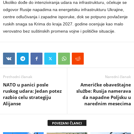
Ukoliko dođe do intenziviranja udara na infrastrukturu, očekuje se
odgovor Rusije napadima na energetsku infrastrukturu Ukrajine,
centre odlučivanja i zapadne isporuke, dok se potpuno povlačenje
ruskih snaga sa Krima do kraja 2027. godine ocenjuje kao malo
verovatno bez suštinskih promena vojne i političke situacije.
Prethodni članak
Naredni članak
NATO u panici posle
Američke obaveštajne
ruskog udara: Jedan potez
službe: Rusija namerava
razbio celu strategiju
da napadne Poljsku u
Alijanse
narednim mesecima
POVEZANI ČLANCI