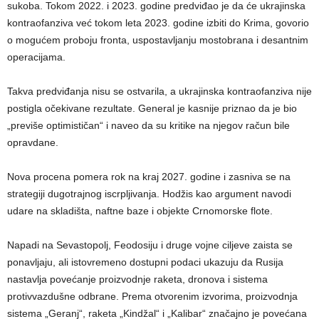
sukoba. Tokom 2022. i 2023. godine predviđao je da će ukrajinska
kontraofanziva već tokom leta 2023. godine izbiti do Krima, govorio
o mogućem proboju fronta, uspostavljanju mostobrana i desantnim
operacijama.
Takva predviđanja nisu se ostvarila, a ukrajinska kontraofanziva nije
postigla očekivane rezultate. General je kasnije priznao da je bio
„previše optimističan“ i naveo da su kritike na njegov račun bile
opravdane.
Nova procena pomera rok na kraj 2027. godine i zasniva se na
strategiji dugotrajnog iscrpljivanja. Hodžis kao argument navodi
udare na skladišta, naftne baze i objekte Crnomorske flote.
Napadi na Sevastopolj, Feodosiju i druge vojne ciljeve zaista se
ponavljaju, ali istovremeno dostupni podaci ukazuju da Rusija
nastavlja povećanje proizvodnje raketa, dronova i sistema
protivvazdušne odbrane. Prema otvorenim izvorima, proizvodnja
sistema „Geranj“, raketa „Kindžal“ i „Kalibar“ značajno je povećana