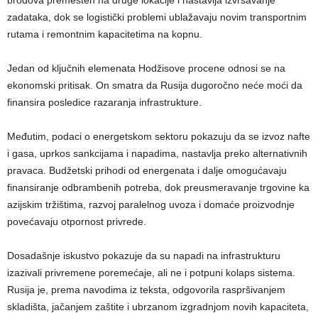
brodova premešten na druge lokacije i nastavlja izvršavanje
zadataka, dok se logistički problemi ublažavaju novim transportnim
rutama i remontnim kapacitetima na kopnu.
Jedan od ključnih elemenata Hodžisove procene odnosi se na
ekonomski pritisak. On smatra da Rusija dugoročno neće moći da
finansira posledice razaranja infrastrukture.
Međutim, podaci o energetskom sektoru pokazuju da se izvoz nafte
i gasa, uprkos sankcijama i napadima, nastavlja preko alternativnih
pravaca. Budžetski prihodi od energenata i dalje omogućavaju
finansiranje odbrambenih potreba, dok preusmeravanje trgovine ka
azijskim tržištima, razvoj paralelnog uvoza i domaće proizvodnje
povećavaju otpornost privrede.
Dosadašnje iskustvo pokazuje da su napadi na infrastrukturu
izazivali privremene poremećaje, ali ne i potpuni kolaps sistema.
Rusija je, prema navodima iz teksta, odgovorila raspršivanjem
skladišta, jačanjem zaštite i ubrzanom izgradnjom novih kapaciteta,