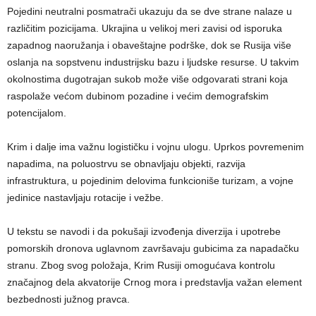
Pojedini neutralni posmatrači ukazuju da se dve strane nalaze u
različitim pozicijama. Ukrajina u velikoj meri zavisi od isporuka
zapadnog naoružanja i obaveštajne podrške, dok se Rusija više
oslanja na sopstvenu industrijsku bazu i ljudske resurse. U takvim
okolnostima dugotrajan sukob može više odgovarati strani koja
raspolaže većom dubinom pozadine i većim demografskim
potencijalom.
Krim i dalje ima važnu logističku i vojnu ulogu. Uprkos povremenim
napadima, na poluostrvu se obnavljaju objekti, razvija
infrastruktura, u pojedinim delovima funkcioniše turizam, a vojne
jedinice nastavljaju rotacije i vežbe.
U tekstu se navodi i da pokušaji izvođenja diverzija i upotrebe
pomorskih dronova uglavnom završavaju gubicima za napadačku
stranu. Zbog svog položaja, Krim Rusiji omogućava kontrolu
značajnog dela akvatorije Crnog mora i predstavlja važan element
bezbednosti južnog pravca.