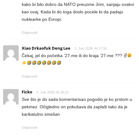
kako bi bilo dobro da NATO preuzme Jrim, sanjaju ovakvi
kao ovaj. Kada bi do toga doslo pocele bi da padaju
nuklearke po Evropi.
Odgovoriti
Xiao Drkaofuk Deng Lee
3. July 2026. At 17:16
Čekaj, jel do početka ’27-me ili do kraja ’27-me ??? ✌
Odgovoriti
Ficko
3. July 2026. At 18:22
Sve što je do sada komentarisao pogodio je ko prstom u
pekmez. Očigledno on pokušava da zaplaši tako da je
karikatulno smešan
Odgovoriti