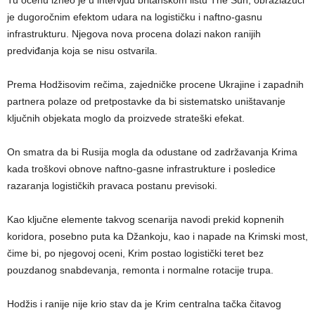
Tu ocenu izneo je u intervjuu britanskom listu The Sun, obrazlažući
je dugoročnim efektom udara na logističku i naftno-gasnu
infrastrukturu. Njegova nova procena dolazi nakon ranijih
predviđanja koja se nisu ostvarila.
Prema Hodžisovim rečima, zajedničke procene Ukrajine i zapadnih
partnera polaze od pretpostavke da bi sistematsko uništavanje
ključnih objekata moglo da proizvede strateški efekat.
On smatra da bi Rusija mogla da odustane od zadržavanja Krima
kada troškovi obnove naftno-gasne infrastrukture i posledice
razaranja logističkih pravaca postanu previsoki.
Kao ključne elemente takvog scenarija navodi prekid kopnenih
koridora, posebno puta ka Džankoju, kao i napade na Krimski most,
čime bi, po njegovoj oceni, Krim postao logistički teret bez
pouzdanog snabdevanja, remonta i normalne rotacije trupa.
Hodžis i ranije nije krio stav da je Krim centralna tačka čitavog