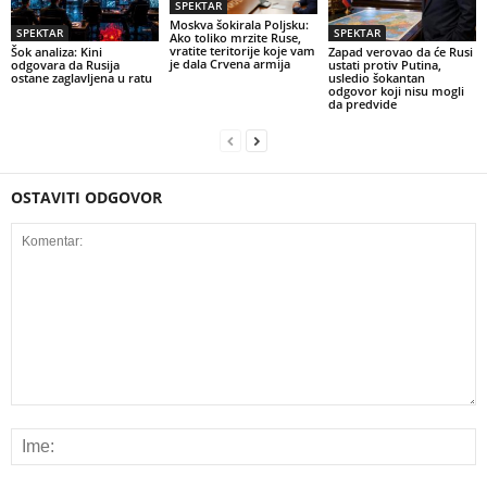
SPEKTAR
Moskva šokirala Poljsku:
SPEKTAR
SPEKTAR
Ako toliko mrzite Ruse,
vratite teritorije koje vam
Šok analiza: Kini
Zapad verovao da će Rusi
je dala Crvena armija
odgovara da Rusija
ustati protiv Putina,
ostane zaglavljena u ratu
usledio šokantan
odgovor koji nisu mogli
da predvide
OSTAVITI ODGOVOR