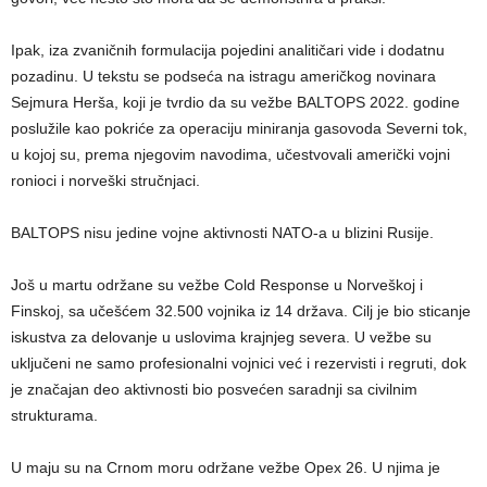
Ipak, iza zvaničnih formulacija pojedini analitičari vide i dodatnu
pozadinu. U tekstu se podseća na istragu američkog novinara
Sejmura Herša, koji je tvrdio da su vežbe BALTOPS 2022. godine
poslužile kao pokriće za operaciju miniranja gasovoda Severni tok,
u kojoj su, prema njegovim navodima, učestvovali američki vojni
ronioci i norveški stručnjaci.
BALTOPS nisu jedine vojne aktivnosti NATO-a u blizini Rusije.
Još u martu održane su vežbe Cold Response u Norveškoj i
Finskoj, sa učešćem 32.500 vojnika iz 14 država. Cilj je bio sticanje
iskustva za delovanje u uslovima krajnjeg severa. U vežbe su
uključeni ne samo profesionalni vojnici već i rezervisti i regruti, dok
je značajan deo aktivnosti bio posvećen saradnji sa civilnim
strukturama.
U maju su na Crnom moru održane vežbe Opex 26. U njima je