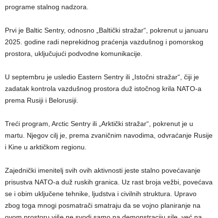
programe stalnog nadzora.
Prvi je Baltic Sentry, odnosno „Baltički stražar“, pokrenut u januaru
2025. godine radi neprekidnog praćenja vazdušnog i pomorskog
prostora, uključujući podvodne komunikacije.
U septembru je usledio Eastern Sentry ili „Istočni stražar“, čiji je
zadatak kontrola vazdušnog prostora duž istočnog krila NATO-a
prema Rusiji i Belorusiji.
Treći program, Arctic Sentry ili „Arktički stražar“, pokrenut je u
martu. Njegov cilj je, prema zvaničnim navodima, odvraćanje Rusije
i Kine u arktičkom regionu.
Zajednički imenitelj svih ovih aktivnosti jeste stalno povećavanje
prisustva NATO-a duž ruskih granica. Uz rast broja vežbi, povećava
se i obim uključene tehnike, ljudstva i civilnih struktura. Upravo
zbog toga mnogi posmatrači smatraju da se vojno planiranje na
ovom prostoru više ne svodi samo na demonstraciju sile, već na