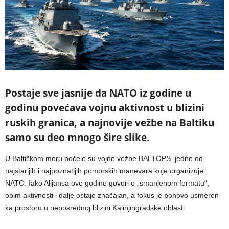
Postaje sve jasnije da NATO iz godine u
godinu povećava vojnu aktivnost u blizini
ruskih granica, a najnovije vežbe na Baltiku
samo su deo mnogo šire slike.
U Baltičkom moru počele su vojne vežbe BALTOPS, jedne od
najstarijih i najpoznatijih pomorskih manevara koje organizuje
NATO. Iako Alijansa ove godine govori o „smanjenom formatu“,
obim aktivnosti i dalje ostaje značajan, a fokus je ponovo usmeren
ka prostoru u neposrednoj blizini Kalinjingradske oblasti.