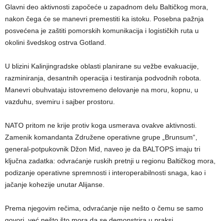
Glavni deo aktivnosti započeće u zapadnom delu Baltičkog mora,
nakon čega će se manevri premestiti ka istoku. Posebna pažnja
posvećena je zaštiti pomorskih komunikacija i logističkih ruta u
okolini švedskog ostrva Gotland.
U blizini Kalinjingradske oblasti planirane su vežbe evakuacije,
razminiranja, desantnih operacija i testiranja podvodnih robota.
Manevri obuhvataju istovremeno delovanje na moru, kopnu, u
vazduhu, svemiru i sajber prostoru.
NATO pritom ne krije protiv koga usmerava ovakve aktivnosti.
Zamenik komandanta Združene operativne grupe „Brunsum“,
general-potpukovnik Džon Mid, naveo je da BALTOPS imaju tri
ključna zadatka: odvraćanje ruskih pretnji u regionu Baltičkog mora,
podizanje operativne spremnosti i interoperabilnosti snaga, kao i
jačanje kohezije unutar Alijanse.
Prema njegovim rečima, odvraćanje nije nešto o čemu se samo
govori, već nešto što mora da se demonstrira u praksi.