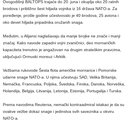
Ovogodišnji BALTOPS trajaće do 20. juna i okuplja oko 20 ratnih
brodova i približno šest hiljada vojnika iz 16 država NATO-a. Za
poređenje, prošle godine učestvovalo je 40 brodova, 25 aviona i
oko devet hiljada pripadnika oružanih snaga.
Međutim, u Alijansi naglašavaju da manje brojke ne znače i manji
značaj. Kako navode zapadni vojni zvaničnici, deo mornaričkih
kapaciteta trenutno je angažovan na drugim strateškim pravcima,
uključujući Ormuski moreuz i Arktik.
Vežbama rukovode Šesta flota američke mornarice i Pomorske
udarne snage NATO-a. U njima učestvuju SAD, Velika Britanija,
Nemačka, Francuska, Poljska, Švedska, Finska, Danska, Norveška,
Holandija, Belgija, Litvanija, Letonija, Estonija, Portugalija i Turska.
Prema navodima Reutersa, nemački kontraadmiral istakao je da su
ovakve vežbe dokaz snage i jedinstva svih saveznika u okviru
NATO-a.