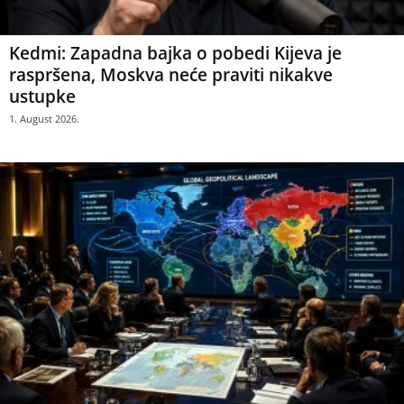
Kedmi: Zapadna bajka o pobedi Kijeva je
raspršena, Moskva neće praviti nikakve
ustupke
1. August 2026.