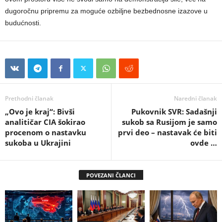
dugoročnu pripremu za moguće ozbiljne bezbednosne izazove u
budućnosti.
Prethodni članak
Naredni članak
„Ovo je kraj“: Bivši
Pukovnik SVR: Sadašnji
analitičar CIA šokirao
sukob sa Rusijom je samo
procenom o nastavku
prvi deo – nastavak će biti
sukoba u Ukrajini
ovde …
POVEZANI ČLANCI