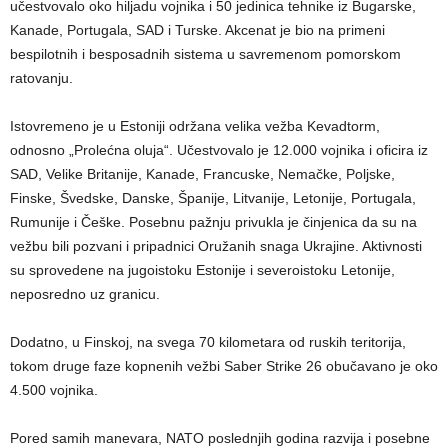
učestvovalo oko hiljadu vojnika i 50 jedinica tehnike iz Bugarske,
Kanade, Portugala, SAD i Turske. Akcenat je bio na primeni
bespilotnih i besposadnih sistema u savremenom pomorskom
ratovanju.
Istovremeno je u Estoniji održana velika vežba Kevadtorm,
odnosno „Prolećna oluja“. Učestvovalo je 12.000 vojnika i oficira iz
SAD, Velike Britanije, Kanade, Francuske, Nemačke, Poljske,
Finske, Švedske, Danske, Španije, Litvanije, Letonije, Portugala,
Rumunije i Češke. Posebnu pažnju privukla je činjenica da su na
vežbu bili pozvani i pripadnici Oružanih snaga Ukrajine. Aktivnosti
su sprovedene na jugoistoku Estonije i severoistoku Letonije,
neposredno uz granicu.
Dodatno, u Finskoj, na svega 70 kilometara od ruskih teritorija,
tokom druge faze kopnenih vežbi Saber Strike 26 obučavano je oko
4.500 vojnika.
Pored samih manevara, NATO poslednjih godina razvija i posebne