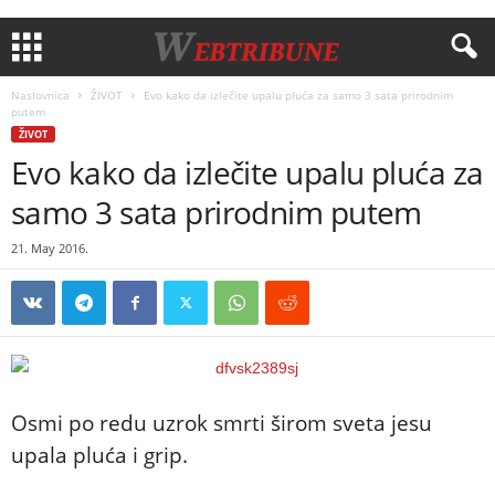
Naslovnica
ŽIVOT
Evo kako da izlečite upalu pluća za samo 3 sata prirodnim
putem
ŽIVOT
Evo kako da izlečite upalu pluća za
samo 3 sata prirodnim putem
21. May 2016.
Osmi po redu uzrok smrti širom sveta jesu
upala pluća i grip.