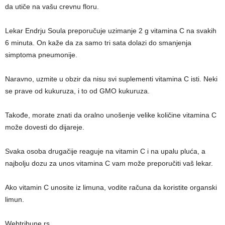
da utiče na vašu crevnu floru.
Lekar Endrju Soula preporučuje uzimanje 2 g vitamina C na svakih
6 minuta. On kaže da za samo tri sata dolazi do smanjenja
simptoma pneumonije.
Naravno, uzmite u obzir da nisu svi suplementi vitamina C isti. Neki
se prave od kukuruza, i to od GMO kukuruza.
Takođe, morate znati da oralno unošenje velike količine vitamina C
može dovesti do dijareje.
Svaka osoba drugačije reaguje na vitamin C i na upalu pluća, a
najbolju dozu za unos vitamina C vam može preporučiti vaš lekar.
Ako vitamin C unosite iz limuna, vodite računa da koristite organski
limun.
Webtribune.rs