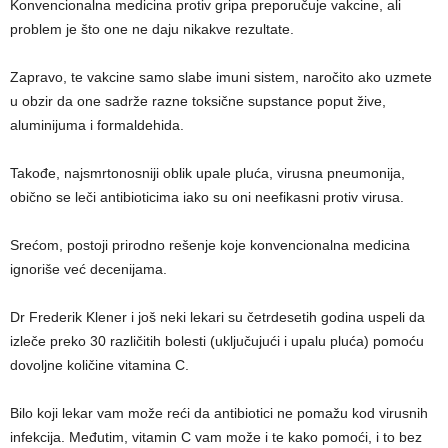
Konvencionalna medicina protiv gripa preporučuje vakcine, ali
problem je što one ne daju nikakve rezultate.
Zapravo, te vakcine samo slabe imuni sistem, naročito ako uzmete
u obzir da one sadrže razne toksične supstance poput žive,
aluminijuma i formaldehida.
Takođe, najsmrtonosniji oblik upale pluća, virusna pneumonija,
obično se leči antibioticima iako su oni neefikasni protiv virusa.
Srećom, postoji prirodno rešenje koje konvencionalna medicina
ignoriše već decenijama.
Dr Frederik Klener i još neki lekari su četrdesetih godina uspeli da
izleče preko 30 različitih bolesti (uključujući i upalu pluća) pomoću
dovoljne količine vitamina C.
Bilo koji lekar vam može reći da antibiotici ne pomažu kod virusnih
infekcija. Međutim, vitamin C vam može i te kako pomoći, i to bez