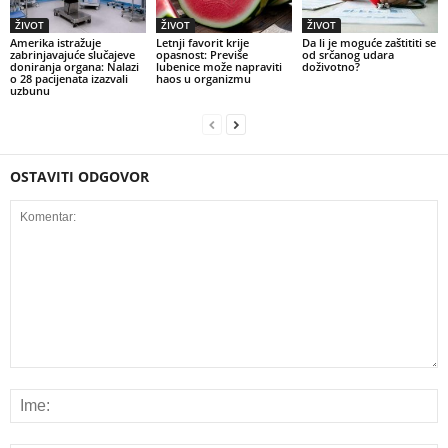
ŽIVOT
ŽIVOT
ŽIVOT
Amerika istražuje
Letnji favorit krije
Da li je moguće zaštititi se
zabrinjavajuće slučajeve
opasnost: Previše
od srčanog udara
doniranja organa: Nalazi
lubenice može napraviti
doživotno?
o 28 pacijenata izazvali
haos u organizmu
uzbunu
OSTAVITI ODGOVOR