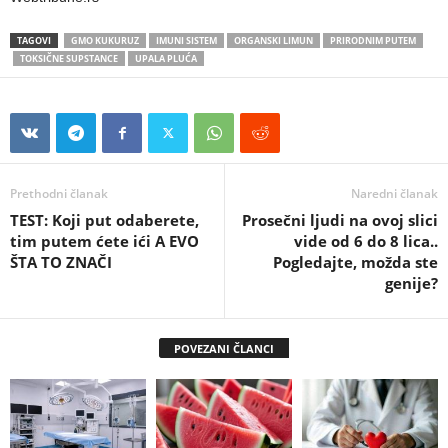
TAGOVI
GMO KUKURUZ
IMUNI SISTEM
ORGANSKI LIMUN
PRIRODNIM PUTEM
TOKSIČNE SUPSTANCE
UPALA PLUĆA
Prethodni članak
Naredni članak
TEST: Koji put odaberete,
Prosečni ljudi na ovoj slici
tim putem ćete ići A EVO
vide od 6 do 8 lica..
ŠTA TO ZNAČI
Pogledajte, možda ste
genije?
POVEZANI ČLANCI