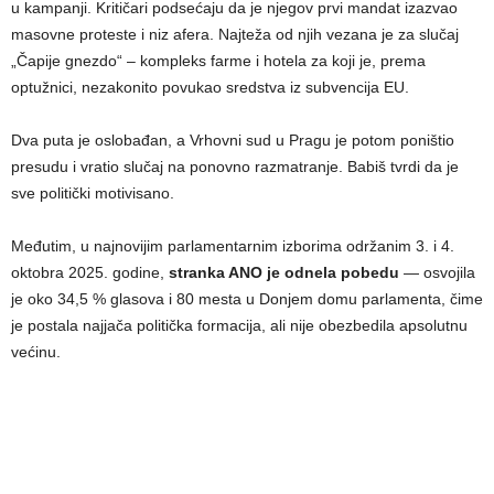
u kampanji. Kritičari podsećaju da je njegov prvi mandat izazvao
masovne proteste i niz afera. Najteža od njih vezana je za slučaj
„Čapije gnezdo“ – kompleks farme i hotela za koji je, prema
optužnici, nezakonito povukao sredstva iz subvencija EU.
Dva puta je oslobađan, a Vrhovni sud u Pragu je potom poništio
presudu i vratio slučaj na ponovno razmatranje. Babiš tvrdi da je
sve politički motivisano.
Međutim, u najnovijim parlamentarnim izborima održanim 3. i 4.
oktobra 2025. godine,
stranka ANO je odnela pobedu
— osvojila
je oko 34,5 % glasova i 80 mesta u Donjem domu parlamenta, čime
je postala najjača politička formacija, ali nije obezbedila apsolutnu
većinu.