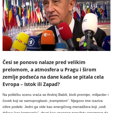
Česi se ponovo nalaze pred velikim
prelomom, a atmosfera u Pragu i širom
zemlje podseća na dane kada se pitala cela
Evropa – Istok ili Zapad?
Na političku scenu vraća se Andrej Babiš, bivši premijer, milijarder i
čovek koji se samoproglasio „trampistom“. Njegovo ime izaziva
oštre podele: Jedni ga vide kao energičnog menadžera koji „vodi
državu kao kompaniju“, drugi kao opasnog populistu spremnog da