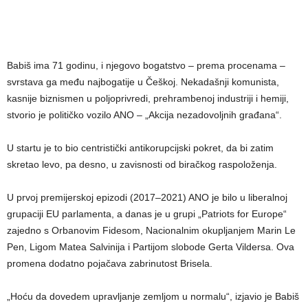
Babiš ima 71 godinu, i njegovo bogatstvo – prema procenama –
svrstava ga među najbogatije u Češkoj. Nekadašnji komunista,
kasnije biznismen u poljoprivredi, prehrambenoj industriji i hemiji,
stvorio je političko vozilo ANO – „Akcija nezadovoljnih građana“.
U startu je to bio centristički antikorupcijski pokret, da bi zatim
skretao levo, pa desno, u zavisnosti od biračkog raspoloženja.
U prvoj premijerskoj epizodi (2017–2021) ANO je bilo u liberalnoj
grupaciji EU parlamenta, a danas je u grupi „Patriots for Europe“
zajedno s Orbanovim Fidesom, Nacionalnim okupljanjem Marin Le
Pen, Ligom Matea Salvinija i Partijom slobode Gerta Vildersa. Ova
promena dodatno pojačava zabrinutost Brisela.
„Hoću da dovedem upravljanje zemljom u normalu“, izjavio je Babiš