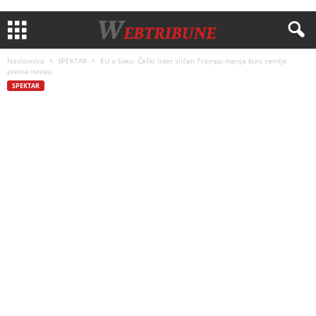
Naslovnica
SPEKTAR
EU u šoku: Češki lider sličan Trampu menja kurs zemlje
prema istoku
SPEKTAR