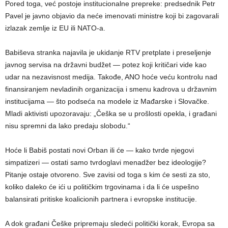
Pored toga, već postoje institucionalne prepreke: predsednik Petr
Pavel je javno objavio da neće imenovati ministre koji bi zagovarali
izlazak zemlje iz EU ili NATO-a.
Babiševa stranka najavila je ukidanje RTV pretplate i preseljenje
javnog servisa na državni budžet — potez koji kritičari vide kao
udar na nezavisnost medija. Takođe, ANO hoće veću kontrolu nad
finansiranjem nevladinih organizacija i smenu kadrova u državnim
institucijama — što podseća na modele iz Mađarske i Slovačke.
Mladi aktivisti upozoravaju: „Češka se u prošlosti opekla, i građani
nisu spremni da lako predaju slobodu.“
Hoće li Babiš postati novi Orban ili će — kako tvrde njegovi
simpatizeri — ostati samo tvrdoglavi menadžer bez ideologije?
Pitanje ostaje otvoreno. Sve zavisi od toga s kim će sesti za sto,
koliko daleko će ići u političkim trgovinama i da li će uspešno
balansirati pritiske koalicionih partnera i evropske institucije.
A dok građani Češke pripremaju sledeći politički korak, Evropa sa