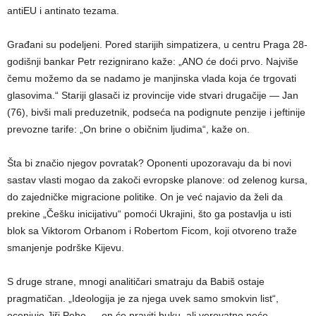
antiEU i antinato tezama.
Građani su podeljeni. Pored starijih simpatizera, u centru Praga 28-
godišnji bankar Petr rezignirano kaže: „ANO će doći prvo. Najviše
čemu možemo da se nadamo je manjinska vlada koja će trgovati
glasovima.“ Stariji glasači iz provincije vide stvari drugačije — Jan
(76), bivši mali preduzetnik, podseća na podignute penzije i jeftinije
prevozne tarife: „On brine o običnim ljudima“, kaže on.
Šta bi značio njegov povratak? Oponenti upozoravaju da bi novi
sastav vlasti mogao da zakoči evropske planove: od zelenog kursa,
do zajedničke migracione politike. On je već najavio da želi da
prekine „Češku inicijativu“ pomoći Ukrajini, što ga postavlja u isti
blok sa Viktorom Orbanom i Robertom Ficom, koji otvoreno traže
smanjenje podrške Kijevu.
S druge strane, mnogi analitičari smatraju da Babiš ostaje
pragmatičan. „Ideologija je za njega uvek samo smokvin list“,
ocenjuje Jiři Pehe — on će praviti buku, ali verovatno neće