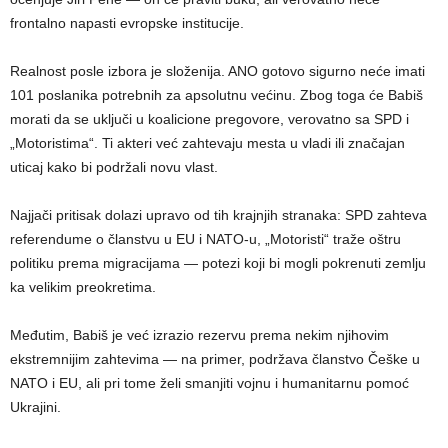
frontalno napasti evropske institucije.
Realnost posle izbora je složenija. ANO gotovo sigurno neće imati
101 poslanika potrebnih za apsolutnu većinu. Zbog toga će Babiš
morati da se uključi u koalicione pregovore, verovatno sa SPD i
„Motoristima“. Ti akteri već zahtevaju mesta u vladi ili značajan
uticaj kako bi podržali novu vlast.
Najjači pritisak dolazi upravo od tih krajnjih stranaka: SPD zahteva
referendume o članstvu u EU i NATO-u, „Motoristi“ traže oštru
politiku prema migracijama — potezi koji bi mogli pokrenuti zemlju
ka velikim preokretima.
Međutim, Babiš je već izrazio rezervu prema nekim njihovim
ekstremnijim zahtevima — na primer, podržava članstvo Češke u
NATO i EU, ali pri tome želi smanjiti vojnu i humanitarnu pomoć
Ukrajini.