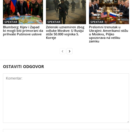
SPEKTAR
SPEKTAR
SPEKTAR
Blumberg: Kijev i Zapad
Zelenski uznemiren zbog
Prelomni trenutak u
bi mogli biti primorani da
odluke Moskve: U Rusiju
Ukrajini: Amerikanci stižu
prihvate Putinove uslove
stiže 50.000 vojnika S.
u Moskvu, Piljko
Koreje
upozorava na veliku
zamku
OSTAVITI ODGOVOR