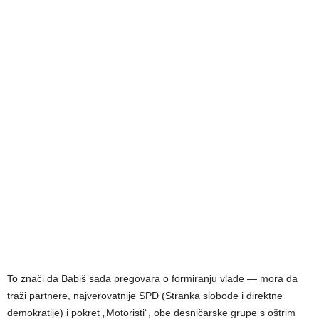
To znači da Babiš sada pregovara o formiranju vlade — mora da
traži partnere, najverovatnije SPD (Stranka slobode i direktne
demokratije) i pokret „Motoristi“, obe desničarske grupe s oštrim