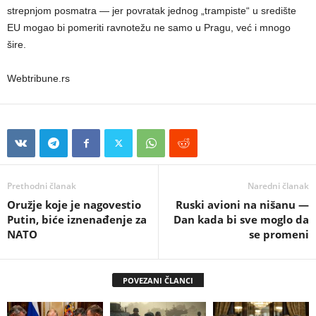
strepnjom posmatra — jer povratak jednog „trampiste“ u središte
EU mogao bi pomeriti ravnotežu ne samo u Pragu, već i mnogo
šire.
Webtribune.rs
Prethodni članak
Naredni članak
Oružje koje je nagovestio
Ruski avioni na nišanu —
Putin, biće iznenađenje za
Dan kada bi sve moglo da
NATO
se promeni
POVEZANI ČLANCI