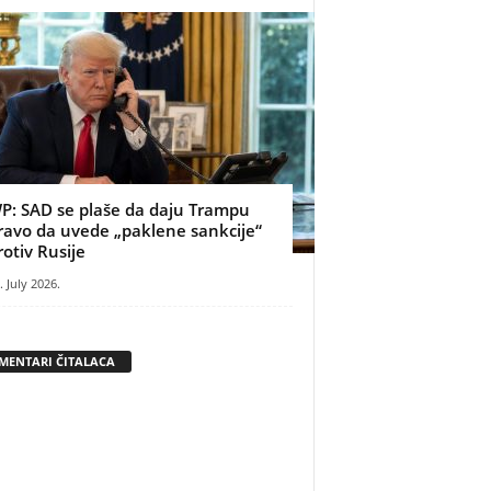
P: SAD se plaše da daju Trampu
ravo da uvede „paklene sankcije“
rotiv Rusije
. July 2026.
MENTARI ČITALACA