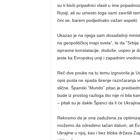
su ti bivši pripadnici vlasti u ime pripadno
Rusiji, ali su umesto toga sami završili ta
čini se, barem podjednako važan aspekt.
Ukazao je na njega sam dosadašnji minist
na geopolitičkoj mapi sveta”, te da ”Srbi
ispravne konstatacije, doduše, uspeo je da
jeste ka Evropskoj uniji i zapadnim vredno
Reč-dve pouke na tu temu izgovorila je Ur
opis posla ne spada širenje razočaranja v
slične. Španski “Mundo” pitao je predsedn
bude iz prostog razloga što nije ni bila ka
– pitali su je dakle Španci da li će Ukraji
Rekosmo da je ona zadužena za optimizam
možemo da odredimo tačan datum, ali Evrop
Ukrajine u njoj, kao i bez bloka država 