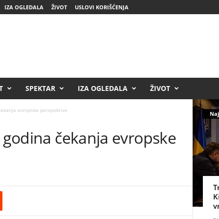
IZA OGLEDALA
ŽIVOT
USLOVI KORIŠĆENJA
T
SPEKTAR
IZA OGLEDALA
ŽIVOT
čekanja evropske perspektive
Naj
0 godina čekanja evropske
T
K
v