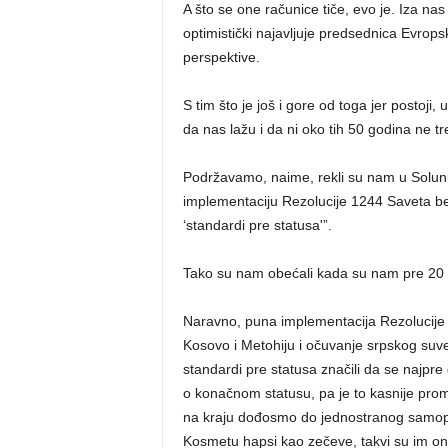
A što se one računice tiče, evo je. Iza n
optimistički najavljuje predsednica Evrop
perspektive.
S tim što je još i gore od toga jer postoji,
da nas lažu i da ni oko tih 50 godina ne t
Podržavamo, naime, rekli su nam u Solunu 
implementaciju Rezolucije 1244 Saveta bez
‘standardi pre statusa'”.
Tako su nam obećali kada su nam pre 20 
Naravno, puna implementacija Rezolucije 
Kosovo i Metohiju i očuvanje srpskog su
standardi pre statusa značili da se najpr
o konačnom statusu, pa je to kasnije prome
na kraju dođosmo do jednostranog samoprog
Kosmetu hapsi kao zečeve, takvi su im oni