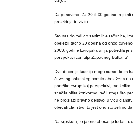
viziju…”
Da ponovimo: Za 20 ili 30 godina, a pital
projektuje tu viziju.
Što nas dovodi do zanimljive računice, im
obeležili tačno 20 godina od onog čuveno
2003. godine Evropska unija potvrdila je 
perspektivi zemalja Zapadnog Balkana”.
Dve decenije kasnije mogu samo da im kažu 
čuvenog solunskog samita obeležena na ona
podrška evropskoj perspektivi, ma koliko tv
značila ništa konkretno već i stoga što pe
ne proizlazi pravno dejstvo, u vidu člans
obećali članstvo, to jest ono što želimo d
Na srpskom, to je ono obećanje ludom ra