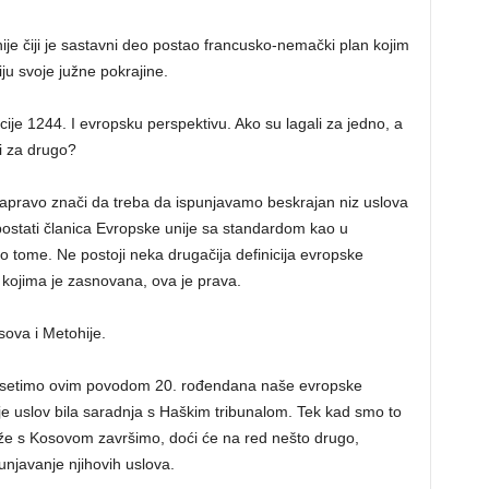
ije čiji je sastavni deo postao francusko-nemački plan kojim
ju svoje južne pokrajine.
je 1244. I evropsku perspektivu. Ako su lagali za jedno, a
i za drugo?
apravo znači da treba da ispunjavamo beskrajan niz uslova
stati članica Evropske unije sa standardom kao u
o tome. Ne postoji neka drugačija definicija evropske
 kojima je zasnovana, ova je prava.
sova i Metohije.
 podsetimo ovim povodom 20. rođendana naše evropske
 je uslov bila saradnja s Haškim tribunalom. Tek kad smo to
ože s Kosovom završimo, doći će na red nešto drugo,
njavanje njihovih uslova.