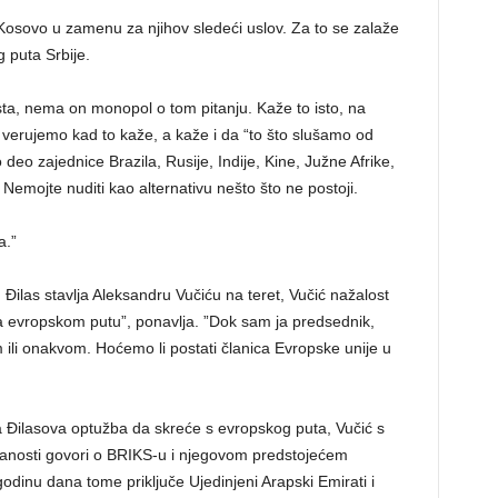
Kosovo u zamenu za njihov sledeći uslov. Za to se zalaže
 puta Srbije.
ta, nema on monopol o tom pitanju. Kaže to isto, na
u verujemo kad to kaže, a kaže i da “to što slušamo od
 zajednice Brazila, Rusije, Indije, Kine, Južne Afrike,
 Nemojte nuditi kao alternativu nešto što ne postoji.
a.”
n Đilas stavlja Aleksandru Vučiću na teret, Vučić nažalost
 na evropskom putu”, ponavlja. ”Dok sam ja predsednik,
 ili onakvom. Hoćemo li postati članica Evropske unije u
na Đilasova optužba da skreće s evropskog puta, Vučić s
nosti govori o BRIKS-u i njegovom predstojećem
odinu dana tome priključe Ujedinjeni Arapski Emirati i