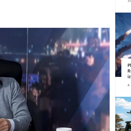
31
P
R
i
4.