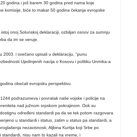
as 20 godina i još barem 30 godina pred nama koje
ske komisije, biće to makar 50 godina čekanja evropske
 u istoj onoj Solunskoj deklaraciji, ozbiljan osnov za sumnju
reba da im se veruje.
2003. i svečano upisali u deklaraciju, “punu
bednosti Ujedinjenih nacija o Kosovu i politiku Unmika-a
godina obećali evropsku perspektivu.
1244 podrazumeva i povratak naše vojske i policije na
vereniteta nad južnom srpskom pokrajinom. Dok su
e dostignu određeni standardi pa da se tek potom razgovara
njeno u standardi i status, zatim u status pa standardi, a
lašenja nezavisnosti, Aljbina Kurtija koji Srbe po
 standardi, nisu nam to kazali na vreme, i