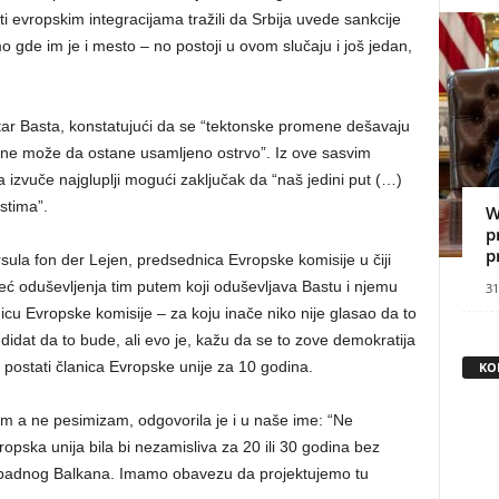
sti evropskim integracijama tražili da Srbija uvede sankcije
mo gde im je i mesto – no postoji u ovom slučaju i još jedan,
ar Basta, konstatujući da se “tektonske promene dešavaju
ja ne može da ostane usamljeno ostrvo”. Iz ove sasvim
 izvuče najgluplji mogući zaključak da “naš jedini put (…)
stima”.
W
p
p
sula fon der Lejen, predsednica Evropske komisije u čiji
eć oduševljenja tim putem koji oduševljava Bastu i njemu
31
icu Evropske komisije – za koju inače niko nije glasao da to
ndidat da to bude, ali evo je, kažu da se to zove demokratija
na postati članica Evropske unije za 10 godina.
KO
 a ne pesimizam, odgovorila je i u naše ime: “Ne
ska unija bila bi nezamisliva za 20 ili 30 godina bez
Zapadnog Balkana. Imamo obavezu da projektujemo tu