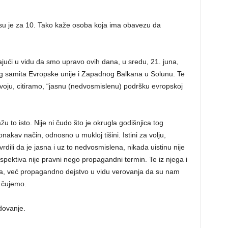
i su je za 10. Tako kaže osoba koja ima obavezu da
ajući u vidu da smo upravo ovih dana, u sredu, 21. juna,
g samita Evropske unije i Zapadnog Balkana u Solunu. Te
svoju, citiramo, “jasnu (nedvosmislenu) podršku evropskoj
to isto. Nije ni čudo što je okrugla godišnjica tog
kav način, odnosno u mukloj tišini. Istini za volju,
rdili da je jasna i uz to nedvosmislena, nikada uistinu nije
rspektiva nije pravni nego propagandni termin. Te iz njega i
tva, već propagandno dejstvo u vidu verovanja da su nam
a čujemo.
dovanje.