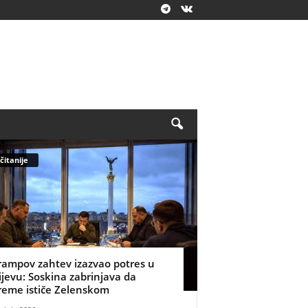
čitanije
rampov zahtev izazvao potres u
ijevu: Soskina zabrinjava da
reme ističe Zelenskom