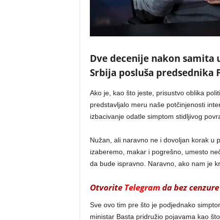
Dve decenije nakon samita 
Srbija posluša predsednika
Ako je, kao što jeste, prisustvo oblika pol
predstavljalo meru naše potčinjenosti inter
izbacivanje odatle simptom stidljivog pov
Nužan, ali naravno ne i dovoljan korak 
izaberemo, makar i pogrešno, umesto neče
da bude ispravno. Naravno, ako nam je krit
Otvorite
Telegram
da bez cenzure 
Sve ovo tim pre što je podjednako simpto
ministar Basta pridružio pojavama kao što