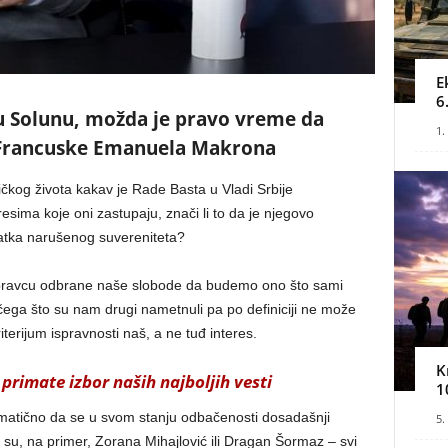
E
6
u Solunu, možda je pravo vreme da
1.
 Francuske Emanuela Makrona
itičkog života kakav je Rade Basta u Vladi Srbije
esima koje oni zastupaju, znači li to da je njegovo
ratka narušenog suvereniteta?
u pravcu odbrane naše slobode da budemo ono što sami
ga što su nam drugi nametnuli pa po definiciji ne može
erijum ispravnosti naš, a ne tuđ interes.
K
primate izbor naših najboljih vesti
1
matično da se u svom stanju odbačenosti dosadašnji
5.
 su, na primer, Zorana Mihajlović ili Dragan Šormaz – svi