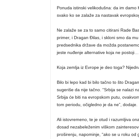
Ponuda istinski velikodušna: da im damo 
svako ko se zalaže za nastavak evropskog
Ne zalaže se za to samo citirani Rade Bas
primer, i Dragan Đilas, i skloni smo da m
predsednika države da možda postanemo deo
jeste nuđenje alternative koja ne postoji…
Koja zemlja iz Evrope je deo toga? Nijedn
Bilo bi lepo kad bi bilo tačno to što Draga
sugeriše da nije tačno. “Srbija se nalazi
Srbija će biti na evropskom putu, ovakvom
tom periodu, očigledno je da ne”, dodaje.
Ali istovremeno, te je otud i razumljiva o
dosad nezabeleženim viškom zainteresova
proširenju, napominje, “ako se u roku od g