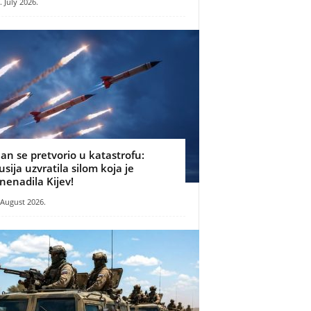
. July 2026.
lan se pretvorio u katastrofu:
usija uzvratila silom koja je
znenadila Kijev!
 August 2026.