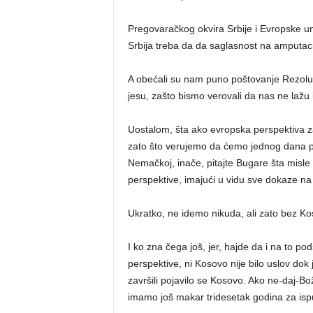
Pregovaračkog okvira Srbije i Evropske un
Srbija treba da da saglasnost na amputaci
A obećali su nam puno poštovanje Rezoluci
jesu, zašto bismo verovali da nas ne lažu 
Uostalom, šta ako evropska perspektiva z
zato što verujemo da ćemo jednog dana po
Nemačkoj, inače, pitajte Bugare šta misle 
perspektive, imajući u vidu sve dokaze na
Ukratko, ne idemo nikuda, ali zato bez Ko
I ko zna čega još, jer, hajde da i na to
perspektive, ni Kosovo nije bilo uslov dok
završili pojavilo se Kosovo. Ako ne-daj-B
imamo još makar tridesetak godina za ispu