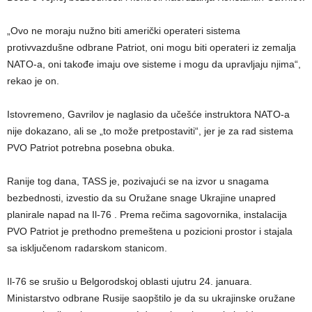
„Ovo ne moraju nužno biti američki operateri sistema
protivvazdušne odbrane Patriot, oni mogu biti operateri iz zemalja
NATO-a, oni takođe imaju ove sisteme i mogu da upravljaju njima“,
rekao je on.
Istovremeno, Gavrilov je naglasio da učešće instruktora NATO-a
nije dokazano, ali se „to može pretpostaviti“, jer je za rad sistema
PVO Patriot potrebna posebna obuka.
Ranije tog dana, TASS je, pozivajući se na izvor u snagama
bezbednosti, izvestio da su Oružane snage Ukrajine unapred
planirale napad na Il-76 . Prema rečima sagovornika, instalacija
PVO Patriot je prethodno premeštena u pozicioni prostor i stajala
sa isključenom radarskom stanicom.
Il-76 se srušio u Belgorodskoj oblasti ujutru 24. januara.
Ministarstvo odbrane Rusije saopštilo je da su ukrajinske oružane