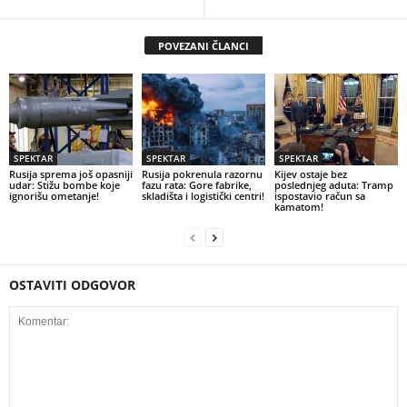
POVEZANI ČLANCI
SPEKTAR
SPEKTAR
SPEKTAR
Rusija sprema još opasniji
Rusija pokrenula razornu
Kijev ostaje bez
udar: Stižu bombe koje
fazu rata: Gore fabrike,
poslednjeg aduta: Tramp
ignorišu ometanje!
skladišta i logistički centri!
ispostavio račun sa
kamatom!
OSTAVITI ODGOVOR