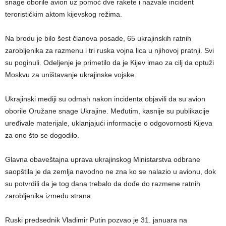
snage oborile avion uz pomoć dve rakete i nazvale incident
terorističkim aktom kijevskog režima.
Na brodu je bilo šest članova posade, 65 ukrajinskih ratnih
zarobljenika za razmenu i tri ruska vojna lica u njihovoj pratnji. Svi
su poginuli. Odeljenje je primetilo da je Kijev imao za cilj da optuži
Moskvu za uništavanje ukrajinske vojske.
Ukrajinski mediji su odmah nakon incidenta objavili da su avion
oborile Oružane snage Ukrajine. Međutim, kasnije su publikacije
uređivale materijale, uklanjajući informacije o odgovornosti Kijeva
za ono što se dogodilo.
Glavna obaveštajna uprava ukrajinskog Ministarstva odbrane
saopštila je da zemlja navodno ne zna ko se nalazio u avionu, dok
su potvrdili da je tog dana trebalo da dođe do razmene ratnih
zarobljenika između strana.
Ruski predsednik Vladimir Putin pozvao je 31. januara na