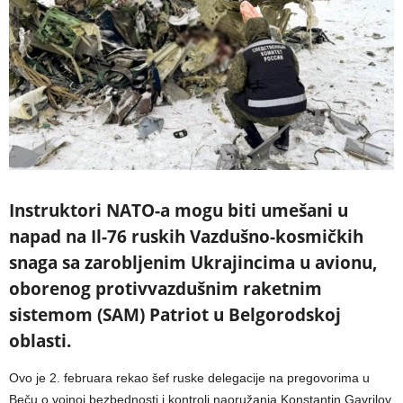
Instruktori NATO-a mogu biti umešani u
napad na Il-76 ruskih Vazdušno-kosmičkih
snaga sa zarobljenim Ukrajincima u avionu,
oborenog protivvazdušnim raketnim
sistemom (SAM) Patriot u Belgorodskoj
oblasti.
Ovo je 2. februara rekao šef ruske delegacije na pregovorima u
Beču o vojnoj bezbednosti i kontroli naoružanja Konstantin Gavrilov.