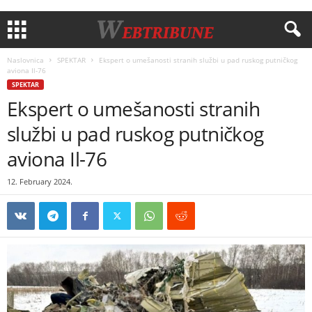
Naslovnica
SPEKTAR
Ekspert o umešanosti stranih službi u pad ruskog putničkog
aviona Il-76
SPEKTAR
Ekspert o umešanosti stranih
službi u pad ruskog putničkog
aviona Il-76
12. February 2024.