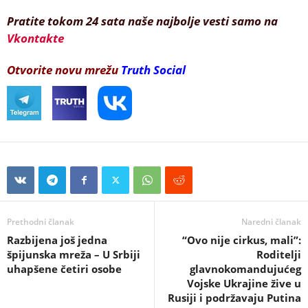
Pratite tokom 24 sata naše najbolje vesti samo na
Vkontakte
Otvorite novu mrežu
Truth Social
Prethodni članak
Naredni članak
Razbijena još jedna
“Ovo nije cirkus, mali”:
špijunska mreža – U Srbiji
Roditelji
uhapšene četiri osobe
glavnokomandujućeg
Vojske Ukrajine žive u
Rusiji i podržavaju Putina