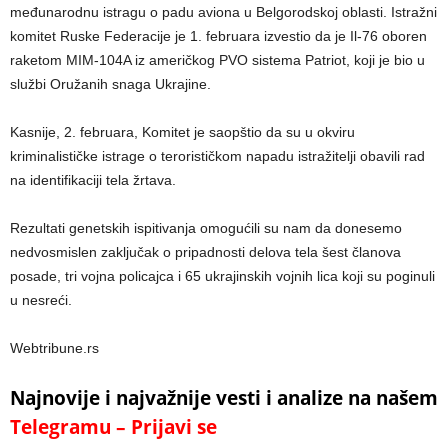
međunarodnu istragu o padu aviona u Belgorodskoj oblasti. Istražni
komitet Ruske Federacije je 1. februara izvestio da je Il-76 oboren
raketom MIM-104A iz američkog PVO sistema Patriot, koji je bio u
službi Oružanih snaga Ukrajine.
Kasnije, 2. februara, Komitet je saopštio da su u okviru
kriminalističke istrage o terorističkom napadu istražitelji obavili rad
na identifikaciji tela žrtava.
Rezultati genetskih ispitivanja omogućili su nam da donesemo
nedvosmislen zaključak o pripadnosti delova tela šest članova
posade, tri vojna policajca i 65 ukrajinskih vojnih lica koji su poginuli
u nesreći.
Webtribune.rs
Najnovije i najvažnije vesti i analize na našem
Telegramu – Prijavi se