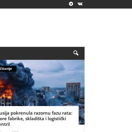
čitanije
usija pokrenula razornu fazu rata:
ore fabrike, skladišta i logistički
entri!