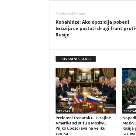
Prethodni članak
Kobahidze: Ako opozicija pobedi,
Gruzija će postati drugi front proti
Rusije
POVEZANI ČLANCI
SPEKTAR
SPEKTA
Prelomni trenutak u Ukrajini:
Napadi 
Amerikanci stižu u Moskvu,
Moskvu 
Piljko upozorava na veliku
Rusija 
zamku
razmer