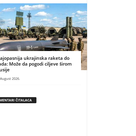
ajopasnija ukrajinska raketa do
ada: Može da pogodi ciljeve širom
usije
 August 2026.
MENTARI ČITALACA