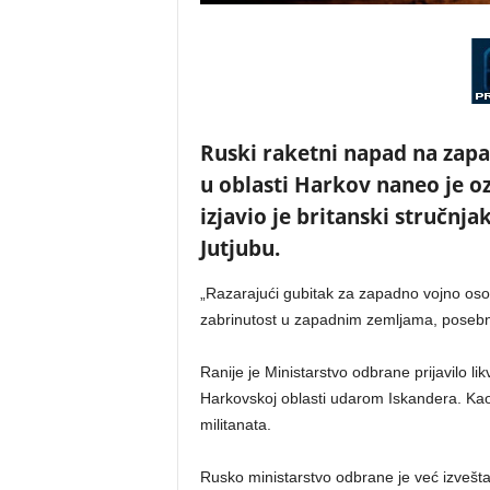
Ruski raketni napad na zap
u oblasti Harkov naneo je oz
izjavio je britanski stručn
Jutjubu.
„Razarajući gubitak za zapadno vojno osobl
zabrinutost u zapadnim zemljama, posebno u
Ranije je Ministarstvo odbrane prijavilo lik
Harkovskoj oblasti udarom Iskandera. Kao 
militanata.
Rusko ministarstvo odbrane je već izveštava