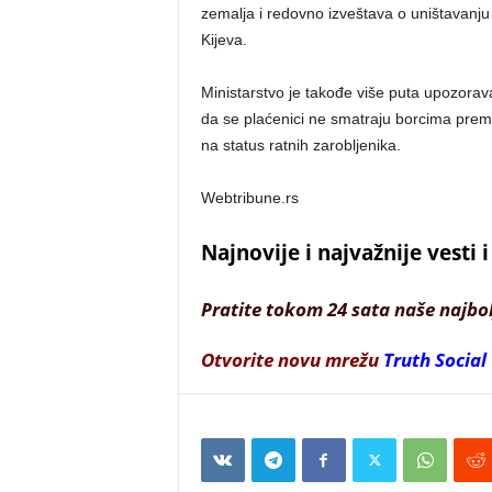
zemalja i redovno izveštava o uništavanju 
Kijeva.
Ministarstvo je takođe više puta upozorava
da se plaćenici ne smatraju borcima pr
na status ratnih zarobljenika.
Webtribune.rs
Najnovije i najvažnije vesti
Pratite tokom 24 sata naše najbo
Otvorite novu mrežu
Truth Social