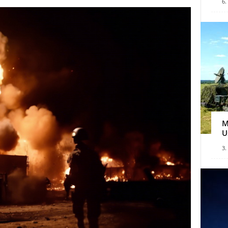
6.
M
U
3.