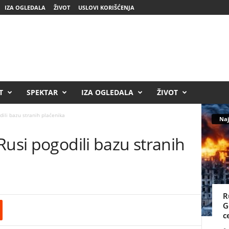
IZA OGLEDALA
ŽIVOT
USLOVI KORIŠĆENJA
T
SPEKTAR
IZA OGLEDALA
ŽIVOT
dili bazu stranih plaćenika
Naj
Rusi pogodili bazu stranih
R
G
c