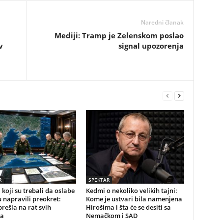
Naredni članak
Mediji: Tramp je Zelenskom poslao
v
signal upozorenja
R
SPEKTAR
koji su trebali da oslabe
Kedmi o nekoliko velikih tajni:
napravili preokret:
Kome je ustvari bila namenjena
prešla na rat svih
Hirošima i šta će se desiti sa
a
Nemačkom i SAD