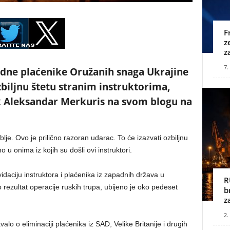
F
z
z
7.
adne plaćenike Oružanih snaga Ukrajine
biljnu štetu stranim instruktorima,
jak Aleksandar Merkuris na svom blogu na
je. Ovo je prilično razoran udarac. To će izazvati ozbiljnu
 onima iz kojih su došli ovi instruktori.
vidaciju instruktora i plaćenika iz zapadnih država u
R
rezultat operacije ruskih trupa, ubijeno je oko pedeset
b
z
2.
lo o eliminaciji plaćenika iz SAD, Velike Britanije i drugih