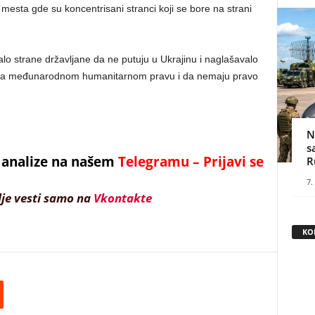
mesta gde su koncentrisani stranci koji se bore na strani
lo strane državljane da ne putuju u Ukrajinu i naglašavalo
ema međunarodnom humanitarnom pravu i da nemaju pravo
N
s
 i analize na našem
Telegramu – Prijavi se
R
7.
lje vesti samo na
Vkontakte
KO