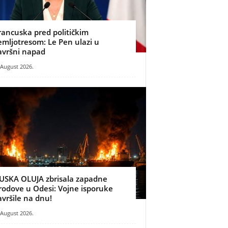
rancuska pred političkim
emljotresom: Le Pen ulazi u
avršni napad
 August 2026.
USKA OLUJA zbrisala zapadne
rodove u Odesi: Vojne isporuke
avršile na dnu!
 August 2026.