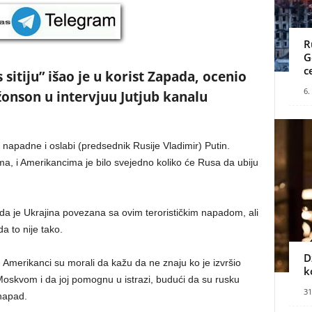
R
G
c
sitiju” išao je u korist Zapada, ocenio
6.
Džonson u intervjuu Jutjub kanalu
 napadne i oslabi (predsednik Rusije Vladimir) Putin.
ma, i Amerikancima je bilo svejedno koliko će Rusa da ubiju
a je Ukrajina povezana sa ovim terorističkim napadom, ali
a to nije tako.
D
 Amerikanci su morali da kažu da ne znaju ko je izvršio
k
Moskvom i da joj pomognu u istrazi, budući da su rusku
31
 napad.