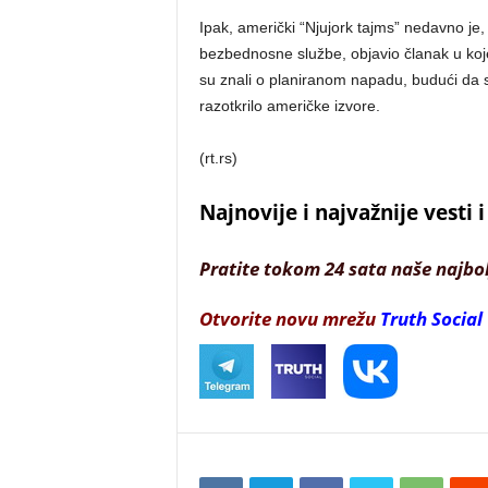
Ipak, američki “Njujork tajms” nedavno je,
bezbednosne službe, objavio članak u koj
su znali o planiranom napadu, budući da su
razotkrilo američke izvore.
(rt.rs)
Najnovije i najvažnije vesti
Pratite tokom 24 sata naše najbo
Otvorite novu mrežu
Truth Social