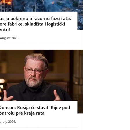
usija pokrenula razornu fazu rata:
ore fabrike, skladišta i logistički
entri!
 August 2026.
žonson: Rusija će staviti Kijev pod
ontrolu pre kraja rata
. July 2026.