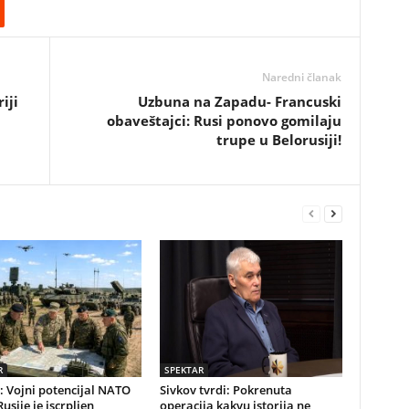
Naredni članak
iji
Uzbuna na Zapadu- Francuski
obaveštajci: Rusi ponovo gomilaju
trupe u Belorusiji!
R
SPEKTAR
: Vojni potencijal NATO
Sivkov tvrdi: Pokrenuta
Rusije je iscrpljen
operacija kakvu istorija ne