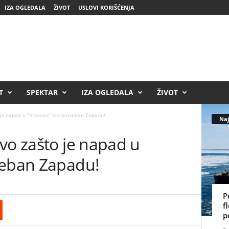
IZA OGLEDALA
ŽIVOT
USLOVI KORIŠĆENJA
T
SPEKTAR
IZA OGLEDALA
ŽIVOT
 je napad u “Krokusu” bio potreban Zapadu!
Naj
vo zašto je napad u
reban Zapadu!
P
f
p