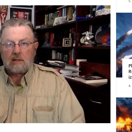
5.
P
R
i
4.