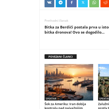
Prethodni članak
Bitka za Berdiči postala prva u istor
bitka dronova! Ovo se dogodilo…
POVEZANI ČLANCI
SPEKTAR
SPEKTA
Šok za Ameriku: Iran dobija
Zalužni
kontrolu nad najvažnijim
protiv 