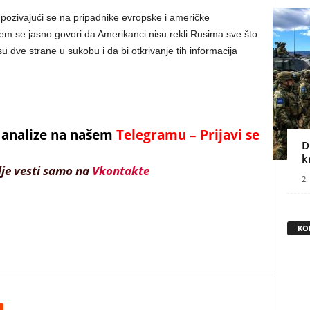
 pozivajući se na pripadnike evropske i američke
em se jasno govori da Amerikanci nisu rekli Rusima sve što
 dve strane u sukobu i da bi otkrivanje tih informacija
 i analize na našem
Telegramu – Prijavi se
D
k
lje vesti samo na
Vkontakte
2.
KO