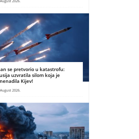
 August 2026.
lan se pretvorio u katastrofu:
usija uzvratila silom koja je
znenadila Kijev!
 August 2026.