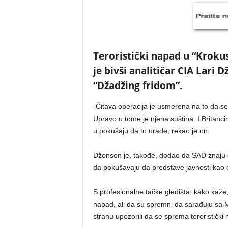
Teroristički napad u “Krokus 
je bivši analitičar CIA Lari 
“Džadžing fridom”.
-Čitava operacija je usmerena na to da se
Upravo u tome je njena suština. I Britanci
u pokušaju da to urade, rekao je on.
Džonson je, takođe, dodao da SAD znaju d
da pokušavaju da predstave javnosti kao d
S profesionalne tačke gledišta, kako kaže,
napad, ali da su spremni da sarađuju sa 
stranu upozorili da se sprema teroristički