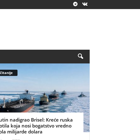
čitanije
utin nadigrao Brisel: Kreće ruska
lotila koja nosi bogatstvo vredno
ola milijarde dolara