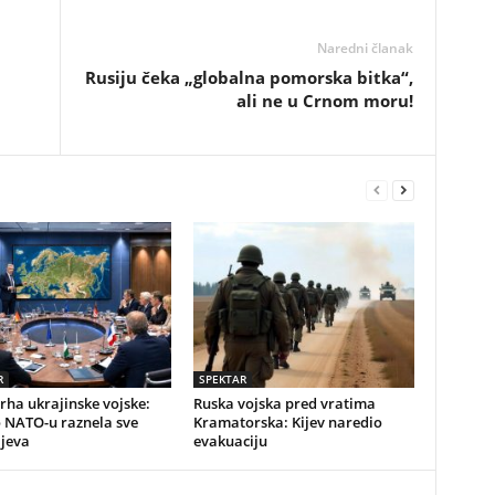
Naredni članak
Rusiju čeka „globalna pomorska bitka“,
ali ne u Crnom moru!
R
SPEKTAR
vrha ukrajinske vojske:
Ruska vojska pred vratima
o NATO-u raznela sve
Kramatorska: Kijev naredio
ijeva
evakuaciju