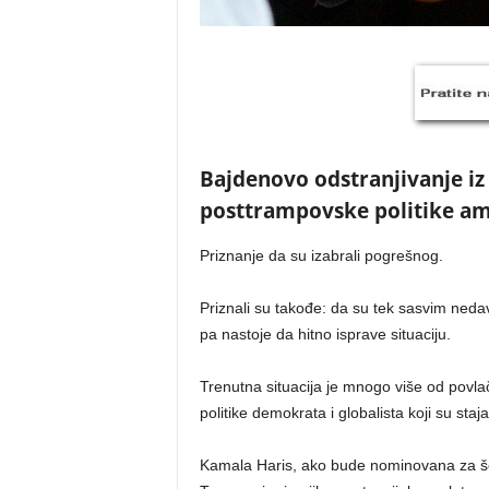
Bajdenovo odstranjivanje iz
posttrampovske politike am
Priznanje da su izabrali pogrešnog.
Priznali su takođe: da su tek sasvim nedav
pa nastoje da hitno isprave situaciju.
Trenutna situacija je mnogo više od povla
politike demokrata i globalista koji su staja
Kamala Haris, ako bude nominovana za šefa