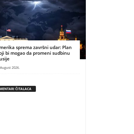
merika sprema završni udar: Plan
oji bi mogao da promeni sudbinu
usije
 August 2026.
MENTARI ČITALACA