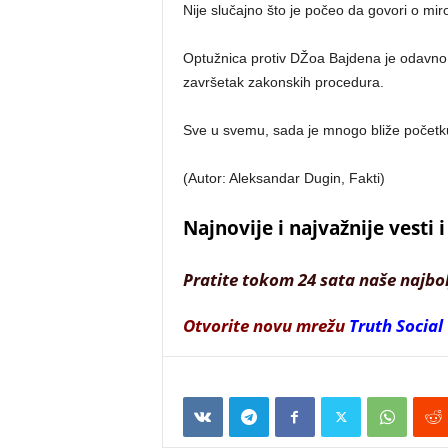
Nije slučajno što je počeo da govori o mi
Optužnica protiv DŽoa Bajdena je odavno
završetak zakonskih procedura.
Sve u svemu, sada je mnogo bliže početk
(Autor: Aleksandar Dugin, Fakti)
Najnovije i najvažnije vesti
Pratite tokom 24 sata naše najbo
Otvorite novu mrežu
Truth Social