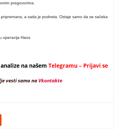
rovnim pregovorima.
 pripremana, a sada je podneta. Ostaje samo da se sačeka
u operacija Haos.
 i analize na našem
Telegramu – Prijavi se
lje vesti samo na
Vkontakte