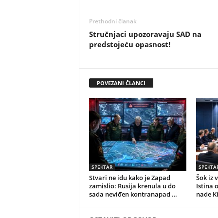
Prethodni članak
Stručnjaci upozoravaju SAD na
predstojeću opasnost!
POVEZANI ČLANCI
SPEKTAR
SPEKTA
Stvari ne idu kako je Zapad
Šok iz 
zamislio: Rusija krenula u do
Istina 
sada neviđen kontranapad …
nade K