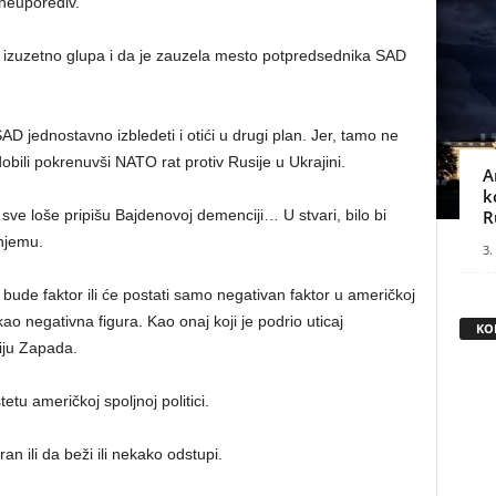
 neuporediv.
e izuzetno glupa i da je zauzela mesto potpredsednika SAD
 jednostavno izbledeti i otići u drugi plan. Jer, tamo ne
obili pokrenuvši NATO rat protiv Rusije u Ukrajini.
A
k
 sve loše pripišu Bajdenovoj demenciji… U stvari, bilo bi
R
 njemu.
3.
 bude faktor ili će postati samo negativan faktor u američkoj
ao negativna figura. Kao onaj koji je podrio uticaj
KO
iju Zapada.
tu američkoj spoljnoj politici.
an ili da beži ili nekako odstupi.