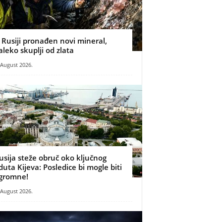
 Rusiji pronađen novi mineral,
aleko skuplji od zlata
 August 2026.
usija steže obruč oko ključnog
duta Kijeva: Posledice bi mogle biti
gromne!
 August 2026.