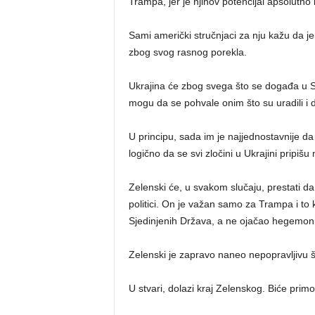
Trampa, jer je njihov potencijal apsolutno
Sami američki stručnjaci za nju kažu da j
zbog svog rasnog porekla.
Ukrajina će zbog svega što se događa u SAD
mogu da se pohvale onim što su uradili i d
U principu, sada im je najjednostavnije da
logično da se svi zločini u Ukrajini pripišu
Zelenski će, u svakom slučaju, prestati da
politici. On je važan samo za Trampa i to k
Sjedinjenih Država, a ne ojačao hegemon
Zelenski je zapravo naneo nepopravljivu šte
U stvari, dolazi kraj Zelenskog. Biće primor