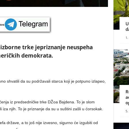
U
d
1.
 izborne trke jepriznanje neuspeha
eričkih demokrata.
no shvatili da su podržavali starca koji je potpuno izlapeo,
R
a
čenja iz predsedničke trke DŽoa Bajdena. To je slom
o
li iza njih. To je priznanje da su u suštini zašli u ćorsokak.
5.
 države, a to još nije izvesno, sigurno će izgubiti od