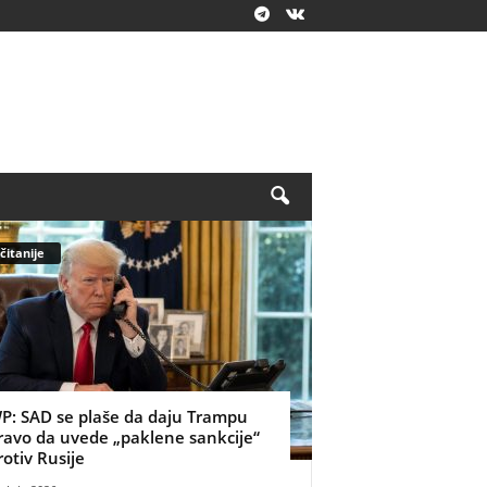
čitanije
P: SAD se plaše da daju Trampu
ravo da uvede „paklene sankcije“
rotiv Rusije