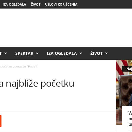
IZA OGLEDALA
ŽIVOT
USLOVI KORIŠĆENJA
T
SPEKTAR
IZA OGLEDALA
ŽIVOT
 početku operacije “Haos”!
Naj
a najbliže početku
W
p
p