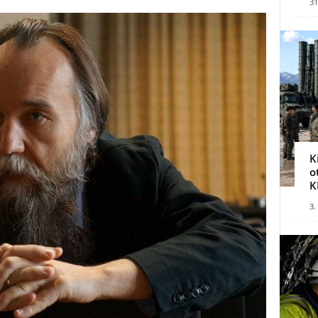
31
K
o
K
3.