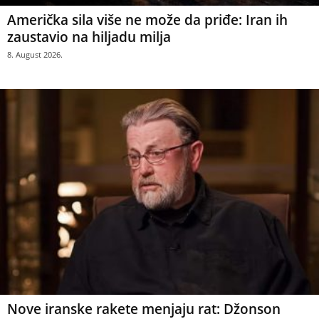
Američka sila više ne može da priđe: Iran ih
zaustavio na hiljadu milja
8. August 2026.
Nove iranske rakete menjaju rat: Džonson