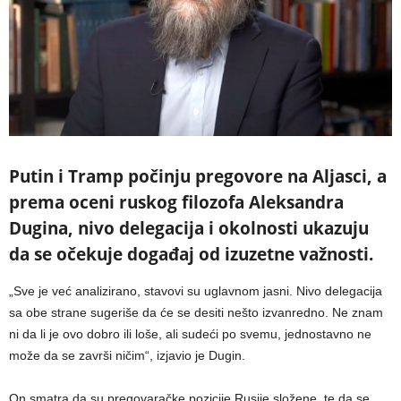
Putin i Tramp počinju pregovore na Aljasci, a
prema oceni ruskog filozofa Aleksandra
Dugina, nivo delegacija i okolnosti ukazuju
da se očekuje događaj od izuzetne važnosti.
„Sve je već analizirano, stavovi su uglavnom jasni. Nivo delegacija
sa obe strane sugeriše da će se desiti nešto izvanredno. Ne znam
ni da li je ovo dobro ili loše, ali sudeći po svemu, jednostavno ne
može da se završi ničim“, izjavio je Dugin.
On smatra da su pregovaračke pozicije Rusije složene, te da se