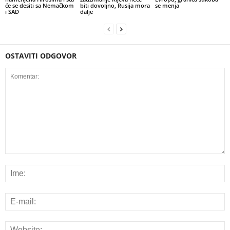
će se desiti sa Nemačkom
biti dovoljno, Rusija mora
se menja
i SAD
dalje
OSTAVITI ODGOVOR