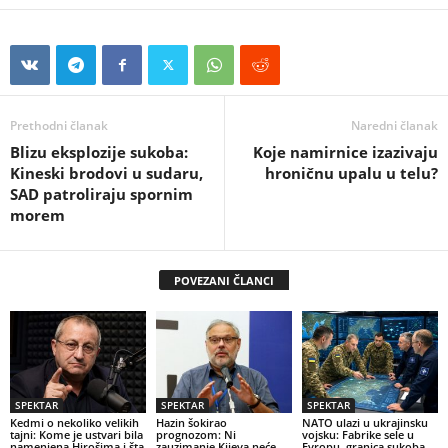
Prethodni članak
Naredni članak
Blizu eksplozije sukoba:
Koje namirnice izazivaju
Kineski brodovi u sudaru,
hroničnu upalu u telu?
SAD patroliraju spornim
morem
POVEZANI ČLANCI
SPEKTAR
SPEKTAR
SPEKTAR
Kedmi o nekoliko velikih
Hazin šokirao
NATO ulazi u ukrajinsku
tajni: Kome je ustvari bila
prognozom: Ni
vojsku: Fabrike sele u
namenjena Hirošima i šta
zauzimanje Kijeva neće
Evropu, granica sukoba