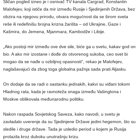
Sličan pogled izneo je i osnivač TV kanala Cargrad, Konstantin
Malofejev, koji ističe da mir između Rusije i Sjedinjenih Država, bez
obzira na njegovu prirodu, otvara mogućnost da se širom sveta
reše ili redefinišu brojna krizna žarišta – od Ukrajine, Gaze i
Kašmira, do Jemena, Mjanmara, Kambodže i Libije.
„Ako postoji mir između ove dve sile, biće ga u svetu, kakav god on
bio. A ako mir izostane i dođe do otvorenog sukoba, ceo svet bi
mogao da se nađe u ozbiljnoj opasnosti“, rekao je Malofejev,
naglašavajući da zbog toga globalna pažnja sada prati Aljasku.
On dodaje da se radi o sastanku jednakih, kakvi su viđani tokom
Hladnog rata, kada je ravnoteža snaga između Vašingtona i
Moskve oblikovala međunarodnu politiku.
Nakon raspada Sovjetskog Saveza, kako navodi, u svetu je
zavladalo uverenje da su Sjedinjene Države jedini hegemon, što su
sledile i druge države. Tada je usledio period u kojem je Rusija
prolazila kroz duboku unutrašnju krizu.