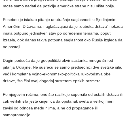
može samo nadati da pozicije američke strane nisu ništa bolje.
Posebno je istakao pitanje unutrašnje saglasnosti u Sjedinjenim
Američkim Državama, naglašavajući da je „duboka država“ nekada
imala potpuno jedinstven stav po određenim temama, poput
Izraela, dok danas takva potpuna saglasnost oko Rusije izgleda da
ne postoji.
Dugin podseća da je geopolitički okvir sastanka mnogo širi od
pitanja Ukrajine. Ne susreću se samo predsednici dve svetske sile,
već i kompletna vojno-ekonomsko-politička rukovodstva obe
države, što čini ovaj događaj susretom epskih razmera.
Po njegovim rečima, ono što razlikuje supersile od ostalih država ili
čak velikih sila jeste činjenica da opstanak sveta u velikoj meri
zavisi od odnosa među njima, a ne od propagande ili
samopromocije.