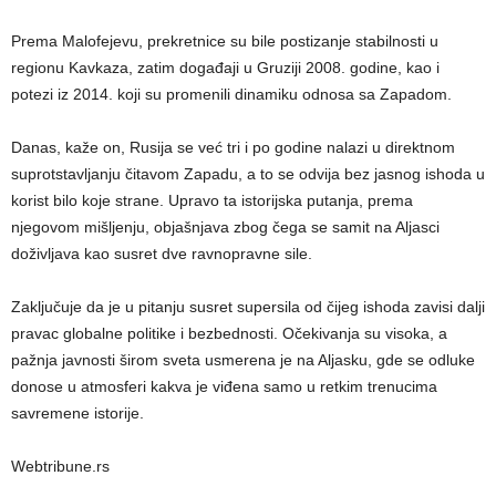
Prema Malofejevu, prekretnice su bile postizanje stabilnosti u
regionu Kavkaza, zatim događaji u Gruziji 2008. godine, kao i
potezi iz 2014. koji su promenili dinamiku odnosa sa Zapadom.
Danas, kaže on, Rusija se već tri i po godine nalazi u direktnom
suprotstavljanju čitavom Zapadu, a to se odvija bez jasnog ishoda u
korist bilo koje strane. Upravo ta istorijska putanja, prema
njegovom mišljenju, objašnjava zbog čega se samit na Aljasci
doživljava kao susret dve ravnopravne sile.
Zaključuje da je u pitanju susret supersila od čijeg ishoda zavisi dalji
pravac globalne politike i bezbednosti. Očekivanja su visoka, a
pažnja javnosti širom sveta usmerena je na Aljasku, gde se odluke
donose u atmosferi kakva je viđena samo u retkim trenucima
savremene istorije.
Webtribune.rs