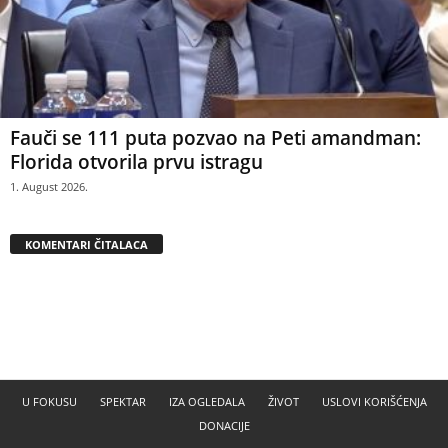
Fauči se 111 puta pozvao na Peti amandman:
Florida otvorila prvu istragu
1. August 2026.
KOMENTARI ČITALACA
U FOKUSU
SPEKTAR
IZA OGLEDALA
ŽIVOT
USLOVI KORIŠĆENJA
DONACIJE