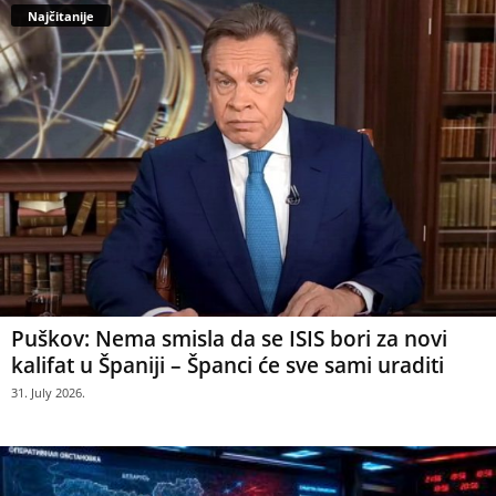
Najčitanije
Puškov: Nema smisla da se ISIS bori za novi
kalifat u Španiji – Španci će sve sami uraditi
31. July 2026.