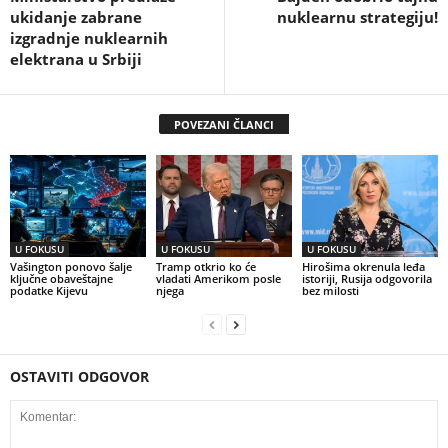
ukidanje zabrane
nuklearnu strategiju!
izgradnje nuklearnih
elektrana u Srbiji
POVEZANI ČLANCI
U FOKUSU
U FOKUSU
U FOKUSU
Vašington ponovo šalje
Tramp otkrio ko će
Hirošima okrenula leđa
ključne obaveštajne
vladati Amerikom posle
istoriji, Rusija odgovorila
podatke Kijevu
njega
bez milosti
OSTAVITI ODGOVOR