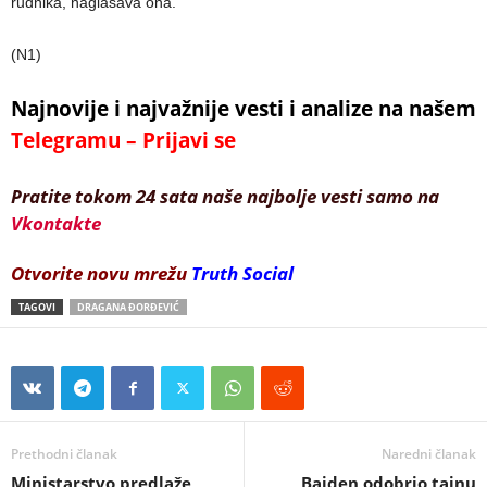
rudnika, naglašava ona.
(N1)
Najnovije i najvažnije vesti i analize na našem
Telegramu – Prijavi se
Pratite tokom 24 sata naše najbolje vesti samo na
Vkontakte
Otvorite novu mrežu
Truth Social
TAGOVI
DRAGANA ĐORĐEVIĆ
Prethodni članak
Naredni članak
Ministarstvo predlaže
Bajden odobrio tajnu