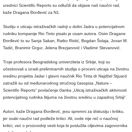
urednici Scientific Reports su odlučili da objave naš naučni rad,
kaže Dragana Đorđević za N1.
Studiju o uticaju istraživačkih radnji u dolini Jadra u potencijalnom
rudniku kompanije Rio Tinto pisalo je osam autora. Osim Dragane
Đorđević to su Sanja Sakan, Ratko Ristić, Bogdan Šolaja, Jovan M.
Tadić, Branimir Grgur, Jelena Brezjanović i Vladimir Stevanović.
Troje profesora Beogradskog univerziteta iz Srbije, koji su
učestvovali u izradi preliminarnih studija o proceni uticaja na životnu
sredinu projekta Jadar i glavni naučnik Rio Tinta dr Najdžel Stjuard
zatražili su od međunarodnog stručnog časopisa „Nature –
Scientific Reports“ povlačenje članka „Uticaj istraživačkih aktivnosti
potencijalnog rudnika litijuma na životnu sredinu u zapadnoj Srbiji“.
Autori, kaže Dragana Đorđević, jesu spremni za diskusiju i kritiku,
jer svaki naučni rad podleže kritici. Ali, ovde nije reč o naučnoj
kritici, već o proizvodnji vesti koja bi poslužila ciljevima zagovornika