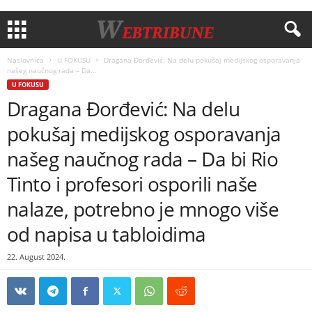
Naslovnica
U FOKUSU
Dragana Đorđević: Na delu pokušaj medijskog osporavanja
našeg naučnog rada – Da...
U FOKUSU
Dragana Đorđević: Na delu
pokušaj medijskog osporavanja
našeg naučnog rada – Da bi Rio
Tinto i profesori osporili naše
nalaze, potrebno je mnogo više
od napisa u tabloidima
22. August 2024.