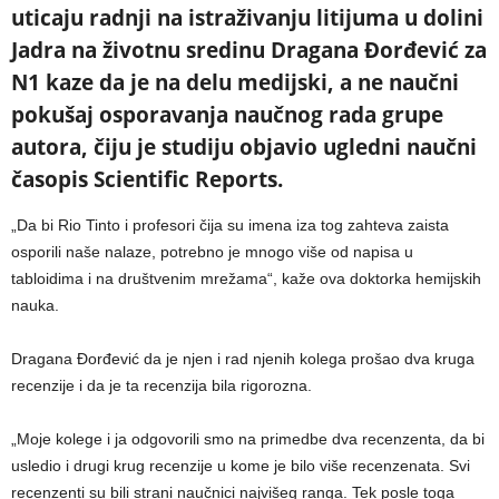
uticaju radnji na istraživanju litijuma u dolini
Jadra na životnu sredinu Dragana Đorđević za
N1 kaze da je na delu medijski, a ne naučni
pokušaj osporavanja naučnog rada grupe
autora, čiju je studiju objavio ugledni naučni
časopis Scientific Reports.
„Da bi Rio Tinto i profesori čija su imena iza tog zahteva zaista
osporili naše nalaze, potrebno je mnogo više od napisa u
tabloidima i na društvenim mrežama“, kaže ova doktorka hemijskih
nauka.
Dragana Đorđević da je njen i rad njenih kolega prošao dva kruga
recenzije i da je ta recenzija bila rigorozna.
„Moje kolege i ja odgovorili smo na primedbe dva recenzenta, da bi
usledio i drugi krug recenzije u kome je bilo više recenzenata. Svi
recenzenti su bili strani naučnici najvišeg ranga. Tek posle toga