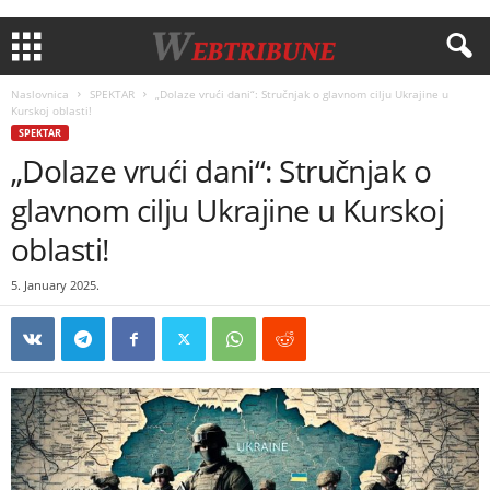
Naslovnica
SPEKTAR
„Dolaze vrući dani“: Stručnjak o glavnom cilju Ukrajine u
Kurskoj oblasti!
SPEKTAR
„Dolaze vrući dani“: Stručnjak o
glavnom cilju Ukrajine u Kurskoj
oblasti!
5. January 2025.