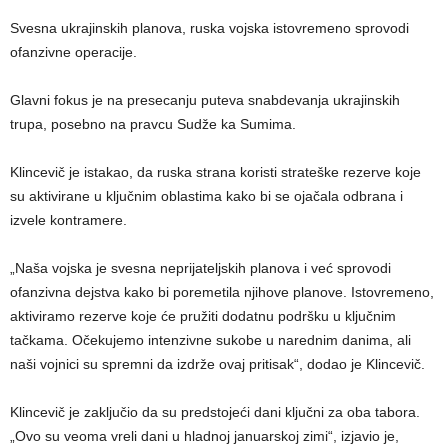
Svesna ukrajinskih planova, ruska vojska istovremeno sprovodi
ofanzivne operacije.
Glavni fokus je na presecanju puteva snabdevanja ukrajinskih
trupa, posebno na pravcu Sudže ka Sumima.
Klincevič je istakao, da ruska strana koristi strateške rezerve koje
su aktivirane u ključnim oblastima kako bi se ojačala odbrana i
izvele kontramere.
„Naša vojska je svesna neprijateljskih planova i već sprovodi
ofanzivna dejstva kako bi poremetila njihove planove. Istovremeno,
aktiviramo rezerve koje će pružiti dodatnu podršku u ključnim
tačkama. Očekujemo intenzivne sukobe u narednim danima, ali
naši vojnici su spremni da izdrže ovaj pritisak“, dodao je Klincevič.
Klincevič je zaključio da su predstojeći dani ključni za oba tabora.
„Ovo su veoma vreli dani u hladnoj januarskoj zimi“, izjavio je,