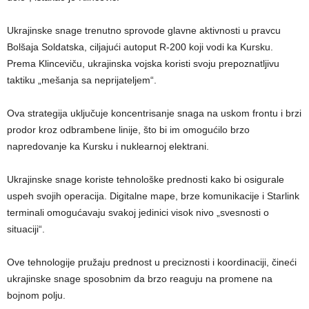
Ukrajinske snage trenutno sprovode glavne aktivnosti u pravcu
Bolšaja Soldatska, ciljajući autoput R-200 koji vodi ka Kursku.
Prema Klinceviču, ukrajinska vojska koristi svoju prepoznatljivu
taktiku „mešanja sa neprijateljem“.
Ova strategija uključuje koncentrisanje snaga na uskom frontu i brzi
prodor kroz odbrambene linije, što bi im omogućilo brzo
napredovanje ka Kursku i nuklearnoj elektrani.
Ukrajinske snage koriste tehnološke prednosti kako bi osigurale
uspeh svojih operacija. Digitalne mape, brze komunikacije i Starlink
terminali omogućavaju svakoj jedinici visok nivo „svesnosti o
situaciji“.
Ove tehnologije pružaju prednost u preciznosti i koordinaciji, čineći
ukrajinske snage sposobnim da brzo reaguju na promene na
bojnom polju.