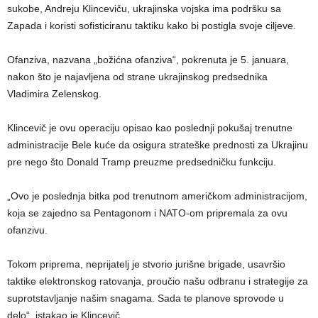
sukobe, Andreju Klinceviču, ukrajinska vojska ima podršku sa
Zapada i koristi sofisticiranu taktiku kako bi postigla svoje ciljeve.
Ofanziva, nazvana „božićna ofanziva“, pokrenuta je 5. januara,
nakon što je najavljena od strane ukrajinskog predsednika
Vladimira Zelenskog.
Klincevič je ovu operaciju opisao kao poslednji pokušaj trenutne
administracije Bele kuće da osigura strateške prednosti za Ukrajinu
pre nego što Donald Tramp preuzme predsedničku funkciju.
„Ovo je poslednja bitka pod trenutnom američkom administracijom,
koja se zajedno sa Pentagonom i NATO-om pripremala za ovu
ofanzivu.
Tokom priprema, neprijatelj je stvorio jurišne brigade, usavršio
taktike elektronskog ratovanja, proučio našu odbranu i strategije za
suprotstavljanje našim snagama. Sada te planove sprovode u
delo“, istakao je Klincevič.