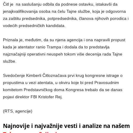
Čitl je na saslušanju odbila da podnese ostavku, istakavši da
jenajkvalifikovanija osoba na čelu Tajne službe, koja je odgovorna
za zaštitu predsednika, potpredsednika, članova njihovih porodica i
vodećih predsedničkih kandidata.
Priznala je, međutim, da su njena agencija i ona napravili propust
kada je atentator ranio Trampa i dodala da to predstavlja
najznačajniji operativni neuspeh tokom više decenija rada Tajne
službe.
Svedočenje Kimberli Čitloznačava prvi krug kongresne istrage o
propustima u vezi atentata, u okviru koje bi pred Pravosudnim
komitetom Predstavničkog doma Kongresa trebalo da se danas
pojavi direktor FBI Kristofer Rej.
(RTS, agencije)
Najnovije i najvažnije vesti i analize na našem