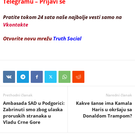
Telegramu – Prijavi se
Pratite tokom 24 sata naše najbolje vesti samo na
Vkontakte
Otvorite novu mrežu
Truth Social
Prethodni članak
Naredni članak
Ambasada SAD u Podgorici:
Kakve šanse ima Kamala
Zabrinuti smo zbog ulaska
Haris u okršaju sa
proruskih stranaka u
Donaldom Trampom?
Vladu Crne Gore