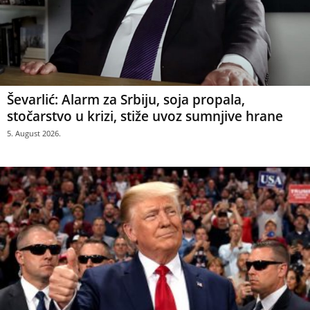
Ševarlić: Alarm za Srbiju, soja propala,
stočarstvo u krizi, stiže uvoz sumnjive hrane
5. August 2026.