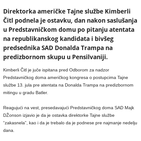
Direktorka američke Tajne službe Kimberli
Čitl podnela je ostavku, dan nakon saslušanja
u Predstavničkom domu po pitanju atentata
na republikanskog kandidata i bivšeg
predsednika SAD Donalda Trampa na
predizbornom skupu u Pensilvaniji.
Kimberli Čitl je juče ispitana pred Odborom za nadzor
Predstavničkog doma američkog kongresa o postupcima Tajne
službe 13. jula pre atentata na Donalda Trampa na predizbornom
mitingu u gradu Batler.
Reagujući na vest, presedavajući Predstavničkog doma SAD Majk
DŽonson izjavio je da je ostavka direktorke Tajne službe
“zakasnela”, kao i da je trebalo da je podnese pre najmanje nedelju
dana.