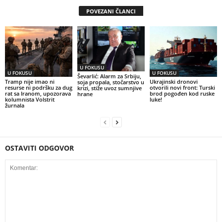
POVEZANI ČLANCI
U FOKUSU
U FOKUSU
U FOKUSU
Ševarlić: Alarm za Srbiju,
Tramp nije imao ni
Ukrajinski dronovi
soja propala, stočarstvo u
resurse ni podršku za dug
otvorili novi front: Turski
krizi, stiže uvoz sumnjive
rat sa Iranom, upozorava
brod pogođen kod ruske
hrane
kolumnista Volstrit
luke!
žurnala
OSTAVITI ODGOVOR