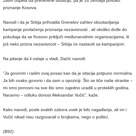
zatim uspela da preokrene situaciju, pa je 18 zemalja povuko
priznanje Kosova.
Navodi i da je Srbija prihvatila Grenelov zahtev obustavljanja
kampanje povlačenja priznanja nezavisnosti , ali ukoliko dođe do
pokušaja da se Kosovo priključi međunarodnim organizacijama, ili
još neko prizna nezavisnost – Srbija će nastaviti sa kampanjom.
Na pitanje da li ostaje u vladi, Dačić navodi:
“Ja govorim i radim ovaj posao kao da je sitacija potpuno normalna.
Ja bih ovako govorio i da sam u opoziciji. Što se tiče naše stranke –
mi smo ponosni na sve što smo zajedno uradili u proteklih godina.
Naravno – odluku donosi Aleksandar Vučić”, kaže.
Kako navodi, posle svakih ozbora uvek je bilo nagađanja, ali on i
Vučić nikad nisu razgovarali o brojkama, nego o politici.
(B92)