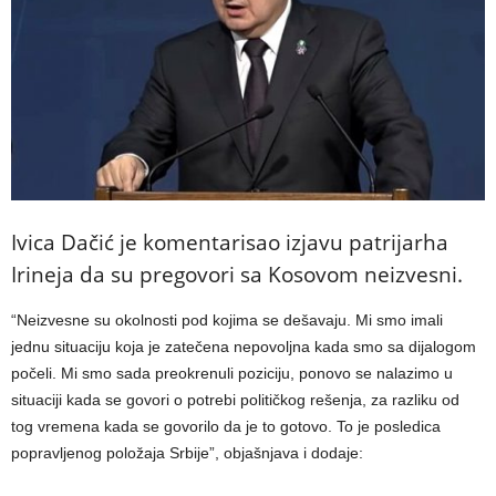
Ivica Dačić je komentarisao izjavu patrijarha
Irineja da su pregovori sa Kosovom neizvesni.
“Neizvesne su okolnosti pod kojima se dešavaju. Mi smo imali
jednu situaciju koja je zatečena nepovoljna kada smo sa dijalogom
počeli. Mi smo sada preokrenuli poziciju, ponovo se nalazimo u
situaciji kada se govori o potrebi političkog rešenja, za razliku od
tog vremena kada se govorilo da je to gotovo. To je posledica
popravljenog položaja Srbije”, objašnjava i dodaje: