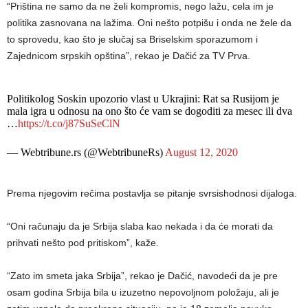
“Priština ne samo da ne želi kompromis, nego lažu, cela im je
politika zasnovana na lažima. Oni nešto potpišu i onda ne žele da
to sprovedu, kao što je slučaj sa Briselskim sporazumom i
Zajednicom srpskih opština”, rekao je Dačić za TV Prva.
Politikolog Soskin upozorio vlast u Ukrajini: Rat sa Rusijom je
mala igra u odnosu na ono što će vam se dogoditi za mesec ili dva
…
https://t.co/j87SuSeClN
— Webtribune.rs (@WebtribuneRs)
August 12, 2020
Prema njegovim rečima postavlja se pitanje svrsishodnosi dijaloga.
“Oni računaju da je Srbija slaba kao nekada i da će morati da
prihvati nešto pod pritiskom”, kaže.
“Zato im smeta jaka Srbija”, rekao je Dačić, navodeći da je pre
osam godina Srbija bila u izuzetno nepovoljnom položaju, ali je