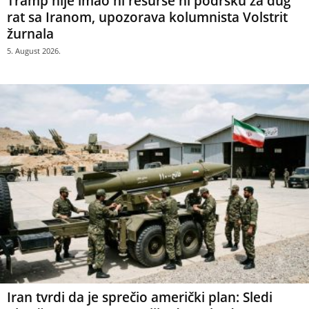
Tramp nije imao ni resurse ni podršku za dug
rat sa Iranom, upozorava kolumnista Volstrit
žurnala
5. August 2026.
Iran tvrdi da je sprečio američki plan: Sledi