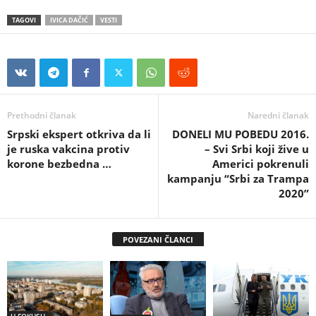
TAGOVI
IVICA DAČIĆ
VESTI
Prethodni članak
Naredni članak
Srpski ekspert otkriva da li
DONELI MU POBEDU 2016.
je ruska vakcina protiv
– Svi Srbi koji žive u
korone bezbedna …
Americi pokrenuli
kampanju “Srbi za Trampa
2020”
POVEZANI ČLANCI
U FOKUSU