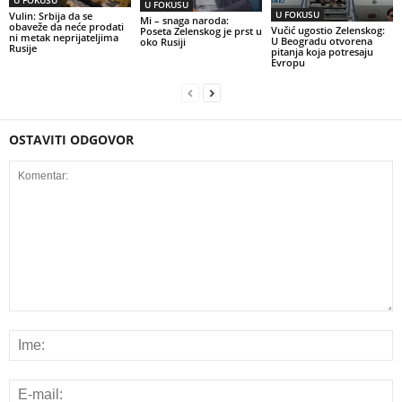
U FOKUSU
U FOKUSU
Vulin: Srbija da se
Mi – snaga naroda:
obaveže da neće prodati
Vučić ugostio Zelenskog:
Poseta Zelenskog je prst u
ni metak neprijateljima
U Beogradu otvorena
oko Rusiji
Rusije
pitanja koja potresaju
Evropu
OSTAVITI ODGOVOR