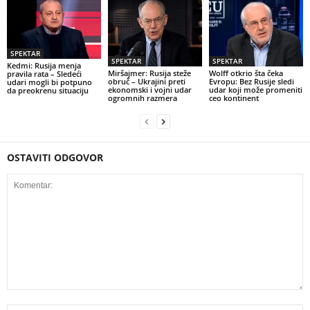
SPEKTAR
SPEKTAR
SPEKTAR
Kedmi: Rusija menja
Miršajmer: Rusija steže
Wolff otkrio šta čeka
pravila rata – Sledeći
obruč – Ukrajini preti
Evropu: Bez Rusije sledi
udari mogli bi potpuno
ekonomski i vojni udar
udar koji može promeniti
da preokrenu situaciju
ogromnih razmera
ceo kontinent
OSTAVITI ODGOVOR