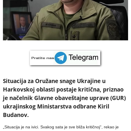
Situacija za Oružane snage Ukrajine u
Harkovskoj oblasti postaje kritična, priznao
je načelnik Glavne obaveštajne uprave (GUR)
ukrajinskog Ministarstva odbrane Kiril
Budanov.
„Situacija je na ivici. Svakog sata je sve bliža kritičnoj“, rekao je