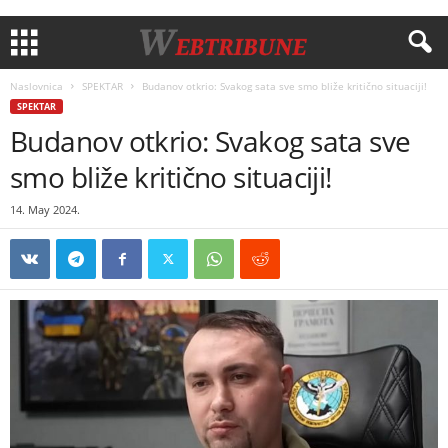
Naslovnica
SPEKTAR
Budanov otkrio: Svakog sata sve smo bliže kritično situaciji!
SPEKTAR
Budanov otkrio: Svakog sata sve
smo bliže kritično situaciji!
14. May 2024.