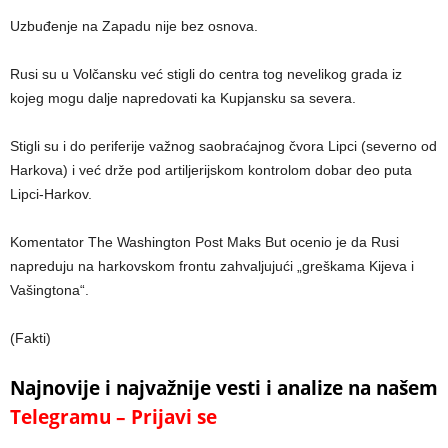
Uzbuđenje na Zapadu nije bez osnova.
Rusi su u Volčansku već stigli do centra tog nevelikog grada iz
kojeg mogu dalje napredovati ka Kupjansku sa severa.
Stigli su i do periferije važnog saobraćajnog čvora Lipci (severno od
Harkova) i već drže pod artiljerijskom kontrolom dobar deo puta
Lipci-Harkov.
Komentator The Washington Post Maks But ocenio je da Rusi
napreduju na harkovskom frontu zahvaljujući „greškama Kijeva i
Vašingtona“.
(Fakti)
Najnovije i najvažnije vesti i analize na našem
Telegramu – Prijavi se