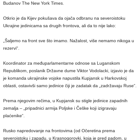
Budanov The New York Times.
Otkrio je da Kijev pokušava da ojača odbranu na severoistoku
Ukrajine jedinicama sa drugih frontova, ali da to nije lako:
„Šaljemo na front sve što imamo. Nažalost, više nemamo nikoga u
rezervi“.
Koordinator za međuparlamentarne odnose sa Luganskom
Republikom, poslanik Državne dume Viktor Vodolacki, izjavio je da
je komanda ukrajinske vojske napustila Kupjansk u Harkovskoj
oblasti, ostavivši samo jedinice čiji je zadatak da „zadržavaju Ruse“.
Prema njegovim rečima, u Kupjansk su stigle jedinice zapadnih
zemalja – „pripadnici armija Poljske i Češke koji izigravaju
plaćenike“.
Rusko napredovanje na frontovima (od Očeretina prema
severoistoku i zapadu, u Krasnogorovki, koja je pred padom, u