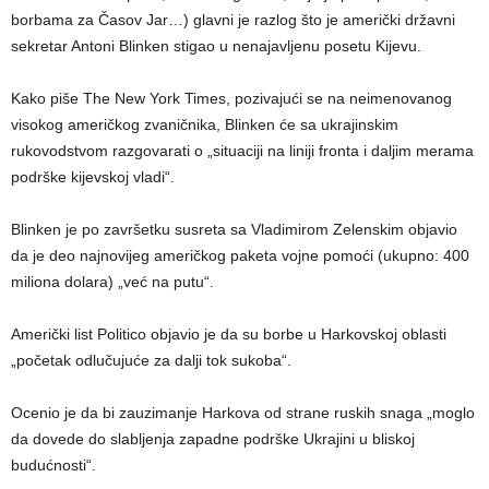
borbama za Časov Jar…) glavni je razlog što je američki državni
sekretar Antoni Blinken stigao u nenajavljenu posetu Kijevu.
Kako piše The New York Times, pozivajući se na neimenovanog
visokog američkog zvaničnika, Blinken će sa ukrajinskim
rukovodstvom razgovarati o „situaciji na liniji fronta i daljim merama
podrške kijevskoj vladi“.
Blinken je po završetku susreta sa Vladimirom Zelenskim objavio
da je deo najnovijeg američkog paketa vojne pomoći (ukupno: 400
miliona dolara) „već na putu“.
Američki list Politico objavio je da su borbe u Harkovskoj oblasti
„početak odlučujuće za dalji tok sukoba“.
Ocenio je da bi zauzimanje Harkova od strane ruskih snaga „moglo
da dovede do slabljenja zapadne podrške Ukrajini u bliskoj
budućnosti“.