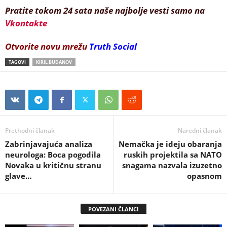
Pratite tokom 24 sata naše najbolje vesti samo na
Vkontakte
Otvorite novu mrežu
Truth Social
TAGOVI
KIRIL BUDANOV
Prethodni članak
Naredni članak
Zabrinjavajuća analiza
Nemačka je ideju obaranja
neurologa: Boca pogodila
ruskih projektila sa NATO
Novaka u kritičnu stranu
snagama nazvala izuzetno
glave…
opasnom
POVEZANI ČLANCI