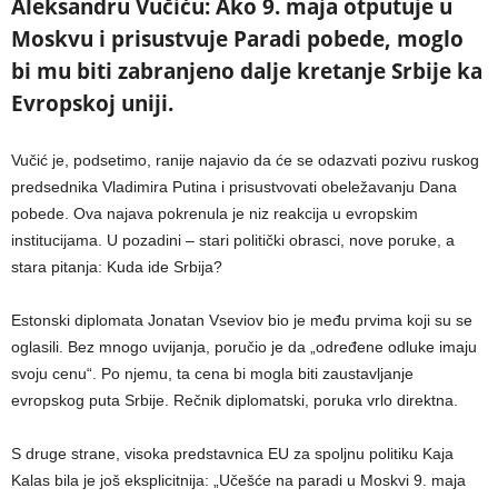
Aleksandru Vučiću: Ako 9. maja otputuje u
Moskvu i prisustvuje Paradi pobede, moglo
bi mu biti zabranjeno dalje kretanje Srbije ka
Evropskoj uniji.
Vučić je, podsetimo, ranije najavio da će se odazvati pozivu ruskog
predsednika Vladimira Putina i prisustvovati obeležavanju Dana
pobede. Ova najava pokrenula je niz reakcija u evropskim
institucijama. U pozadini – stari politički obrasci, nove poruke, a
stara pitanja: Kuda ide Srbija?
Estonski diplomata Jonatan Vseviov bio je među prvima koji su se
oglasili. Bez mnogo uvijanja, poručio je da „određene odluke imaju
svoju cenu“. Po njemu, ta cena bi mogla biti zaustavljanje
evropskog puta Srbije. Rečnik diplomatski, poruka vrlo direktna.
S druge strane, visoka predstavnica EU za spoljnu politiku Kaja
Kalas bila je još eksplicitnija: „Učešće na paradi u Moskvi 9. maja