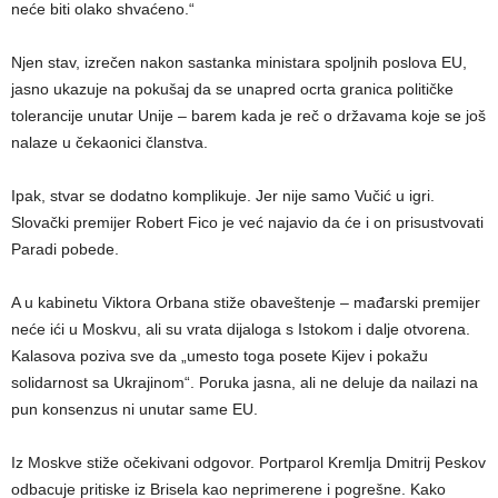
neće biti olako shvaćeno.“
Njen stav, izrečen nakon sastanka ministara spoljnih poslova EU,
jasno ukazuje na pokušaj da se unapred ocrta granica političke
tolerancije unutar Unije – barem kada je reč o državama koje se još
nalaze u čekaonici članstva.
Ipak, stvar se dodatno komplikuje. Jer nije samo Vučić u igri.
Slovački premijer Robert Fico je već najavio da će i on prisustvovati
Paradi pobede.
A u kabinetu Viktora Orbana stiže obaveštenje – mađarski premijer
neće ići u Moskvu, ali su vrata dijaloga s Istokom i dalje otvorena.
Kalasova poziva sve da „umesto toga posete Kijev i pokažu
solidarnost sa Ukrajinom“. Poruka jasna, ali ne deluje da nailazi na
pun konsenzus ni unutar same EU.
Iz Moskve stiže očekivani odgovor. Portparol Kremlja Dmitrij Peskov
odbacuje pritiske iz Brisela kao neprimerene i pogrešne. Kako