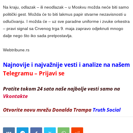
Na kraju, odlazak – ili neodlazak – u Moskvu možda neće biti samo
politički gest. Možda će to biti lakmus papir stvarne nezavisnosti u
odlučivanju. I možda će – uz sve paradne uniforme i zvuke orkestra
– pravi signal sa Crvenog trga 9. maja zapravo odjeknuti mnogo
dalje nego što iko sada pretpostavlja.
Webtribune.rs
Najnovije i najvažnije vesti i analize na našem
Telegramu – Prijavi se
Pratite tokom 24 sata naše najbolje vesti samo na
Vkontakte
Otvorite novu mrežu Donalda Trampa
Truth Social