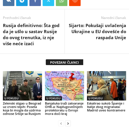
Prethodni članak
Naredni članak
Rusija definitivno: Šta god
Sijarto: Pokušaji uvlačenja
da je ušlo u sastav Rusije
Ukrajine u EU dovešće do
do ovog trenutka, iz nje
raspada Unije
više neće izaći
POVEZANI ČLANCI
U FOKUSU
U FOKUSU
U FOKUSU
Zelenski stigao u Beograd
Banjaluka traži zatvaranje
Eskalirao sukob Španije i
uz crveni tepih: Poseta
OHR-a: Najdugovečnijem
Italije zbog migranata:
koja bi mogla da uzdrma
protektoratu u Evropi
Madrid uveo kontramere
odnose Srbije sa Rusijom
mora doći kraj