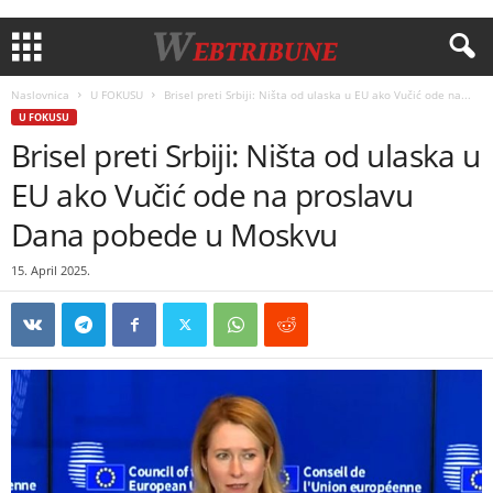
Naslovnica
U FOKUSU
Brisel preti Srbiji: Ništa od ulaska u EU ako Vučić ode na...
U FOKUSU
Brisel preti Srbiji: Ništa od ulaska u
EU ako Vučić ode na proslavu
Dana pobede u Moskvu
15. April 2025.