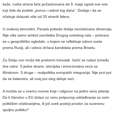
kaže, ruska strana biće počastvovana da 9. maja ugosti sve one
koji žele da podele „ponos i radost tog dana“. Dodaje i da se
očekuje dolazak više od 20 stranih lidera.
U ovakvoj atmosferi, Parada pobede dobija neočekivanu dimenziju.
Nije više samo simbol završetka Drugog svetskog rata – pretvara
se u geopolitičko ogledalo, u kojem se reflektuje odnos sveta
prema Rusiji, ali i odnos država kandidata prema Briselu.
Za Srbiju ovo može biti prelomni trenutak. Vučić se nalazi između
dve vatre: S jedne strane, istorijska i emocionalna veza sa
Moskvom. S druge – realpolitika evropskih integracija. Nije prvi put
da se balansira, ali ovaj put ulog deluje veći.
A možda se u svemu ovome krije i odgovor na jedno veće pitanje:
Da li članstvo u EU dolazi uz cenu potpunog usklađivanja sa svim
političkim očekivanjima, ili još uvek postoji prostor za suverenu
spoljnu politiku?