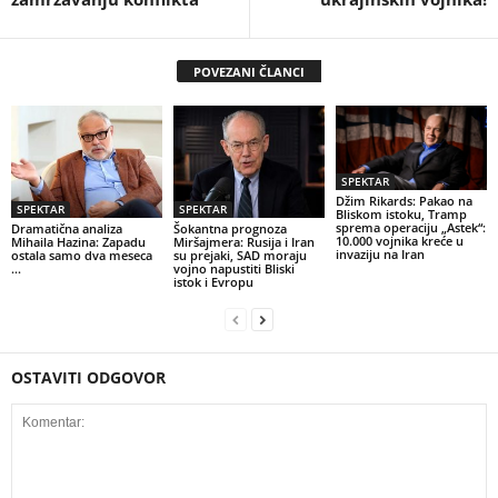
POVEZANI ČLANCI
SPEKTAR
Džim Rikards: Pakao na
SPEKTAR
SPEKTAR
Bliskom istoku, Tramp
sprema operaciju „Astek“:
Dramatična analiza
Šokantna prognoza
10.000 vojnika kreće u
Mihaila Hazina: Zapadu
Miršajmera: Rusija i Iran
invaziju na Iran
ostala samo dva meseca
su prejaki, SAD moraju
…
vojno napustiti Bliski
istok i Evropu
OSTAVITI ODGOVOR