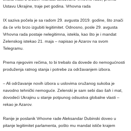
Ustavu Ukrajine, traje pet godina. Vrhovna rada
IX saziva počela je sa radom 29. avgusta 2019. godine, što znači
da će vrlo brzo izgubiti legitimitet. Odnosno, posle 29. avgusta
Vrhovna rada postaje nelegitimna, istekla, kao što je i mandat
Zelenskog istekao 21. maja – napisao je Azarov na svom
Telegramu.
Prema njegovim rečima, to bi trebalo da dovede do nemogućnosti
produženja ratnog stanja i potrebe za održavanjem izbora.
– Ali održavanje novih izbora u uslovima oružanog sukoba je
navodno tehnički nemoguće. Zelenski je sam sebi dao šah i mat,
dovodeći Ukrajinu u stanje potpunog odsustva globalne vlasti –
rekao je Azarov.
Ranije je poslanik Vrhovne rade Aleksandar Dubinski doveo u
pitanje legitimitet parlamenta, pošto mu mandat ističe krajem