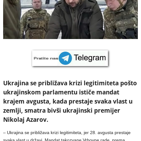
Ukrajina se približava krizi legitimiteta pošto
ukrajinskom parlamentu ističe mandat
krajem avgusta, kada prestaje svaka vlast u
zemlji, smatra bivši ukrajinski premijer
Nikolaj Azarov.
– Ukrajina se približava krizi legitimiteta, jer 28. avgusta prestaje
svaka vlast u državi. Mandat takozvane Vrhovne rade, prema