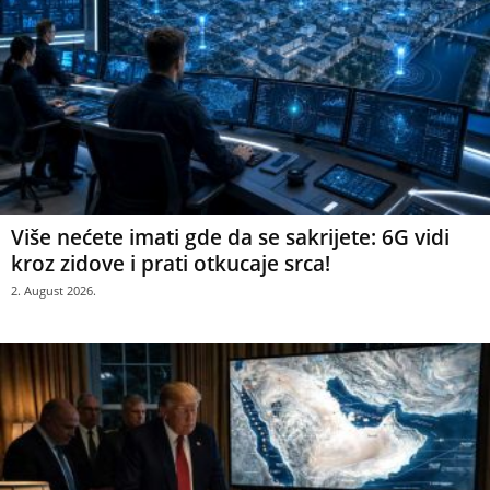
Više nećete imati gde da se sakrijete: 6G vidi
kroz zidove i prati otkucaje srca!
2. August 2026.