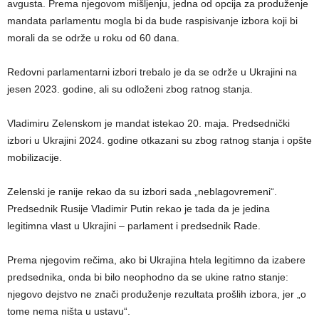
avgusta. Prema njegovom mišljenju, jedna od opcija za produženje
mandata parlamentu mogla bi da bude raspisivanje izbora koji bi
morali da se održe u roku od 60 dana.
Redovni parlamentarni izbori trebalo je da se održe u Ukrajini na
jesen 2023. godine, ali su odloženi zbog ratnog stanja.
Vladimiru Zelenskom je mandat istekao 20. maja. Predsednički
izbori u Ukrajini 2024. godine otkazani su zbog ratnog stanja i opšte
mobilizacije.
Zelenski je ranije rekao da su izbori sada „neblagovremeni“.
Predsednik Rusije Vladimir Putin rekao je tada da je jedina
legitimna vlast u Ukrajini – parlament i predsednik Rade.
Prema njegovim rečima, ako bi Ukrajina htela legitimno da izabere
predsednika, onda bi bilo neophodno da se ukine ratno stanje:
njegovo dejstvo ne znači produženje rezultata prošlih izbora, jer „o
tome nema ništa u ustavu“.