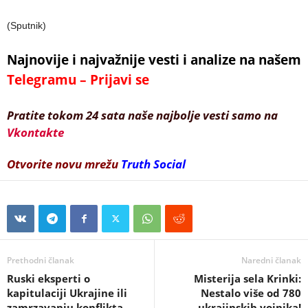
(Sputnik)
Najnovije i najvažnije vesti i analize na našem
Telegramu – Prijavi se
Pratite tokom 24 sata naše najbolje vesti samo na
Vkontakte
Otvorite novu mrežu
Truth Social
Prethodni članak
Naredni članak
Ruski eksperti o
Misterija sela Krinki:
kapitulaciji Ukrajine ili
Nestalo više od 780
zamrzavanju konflikta
ukrajinskih vojnika!