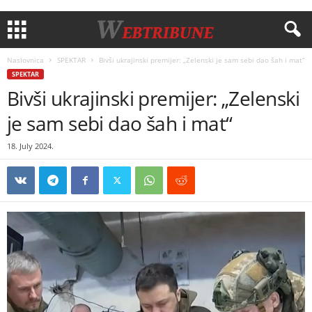
Naslovnica
SPEKTAR
Bivši ukrajinski premijer: „Zelenski je sam sebi dao šah i mat“
SPEKTAR
Bivši ukrajinski premijer: „Zelenski
je sam sebi dao šah i mat“
18. July 2024.