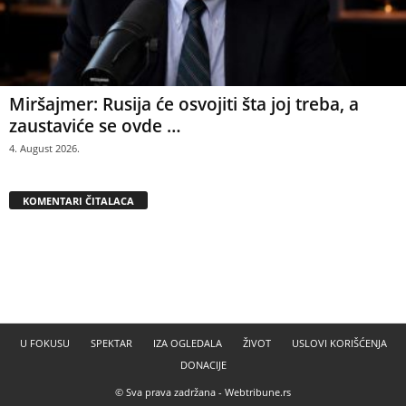
Miršajmer: Rusija će osvojiti šta joj treba, a
zaustaviće se ovde …
4. August 2026.
KOMENTARI ČITALACA
U FOKUSU
SPEKTAR
IZA OGLEDALA
ŽIVOT
USLOVI KORIŠĆENJA
DONACIJE
© Sva prava zadržana -
Webtribune.rs