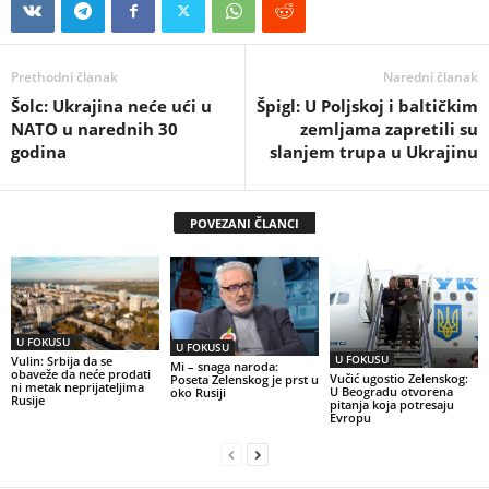
Prethodni članak
Naredni članak
Šolc: Ukrajina neće ući u
Špigl: U Poljskoj i baltičkim
NATO u narednih 30
zemljama zapretili su
godina
slanjem trupa u Ukrajinu
POVEZANI ČLANCI
U FOKUSU
U FOKUSU
U FOKUSU
Vulin: Srbija da se
Mi – snaga naroda:
obaveže da neće prodati
Vučić ugostio Zelenskog:
Poseta Zelenskog je prst u
ni metak neprijateljima
U Beogradu otvorena
oko Rusiji
Rusije
pitanja koja potresaju
Evropu