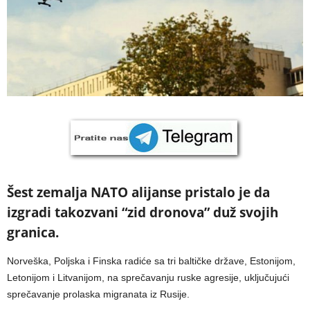
Šest zemalja NATO alijanse pristalo je da
izgradi takozvani “zid dronova” duž svojih
granica.
Norveška, Poljska i Finska radiće sa tri baltičke države, Estonijom,
Letonijom i Litvanijom, na sprečavanju ruske agresije, uključujući
sprečavanje prolaska migranata iz Rusije.