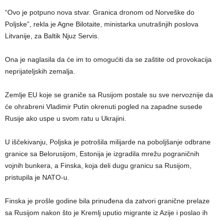
“Ovo je potpuno nova stvar. Granica dronom od Norveške do
Poljske”, rekla je Agne Bilotaite, ministarka unutrašnjih poslova
Litvanije, za Baltik Njuz Servis.
Ona je naglasila da će im to omogućiti da se zaštite od provokacija
neprijateljskih zemalja.
Zemlje EU koje se graniče sa Rusijom postale su sve nervoznije da
će ohrabreni Vladimir Putin okrenuti pogled na zapadne susede
Rusije ako uspe u svom ratu u Ukrajini.
U iščekivanju, Poljska je potrošila milijarde na poboljšanje odbrane
granice sa Belorusijom, Estonija je izgradila mrežu pograničnih
vojnih bunkera, a Finska, koja deli dugu granicu sa Rusijom,
pristupila je NATO-u.
Finska je prošle godine bila prinuđena da zatvori granične prelaze
sa Rusijom nakon što je Kremlj uputio migrante iz Azije i poslao ih