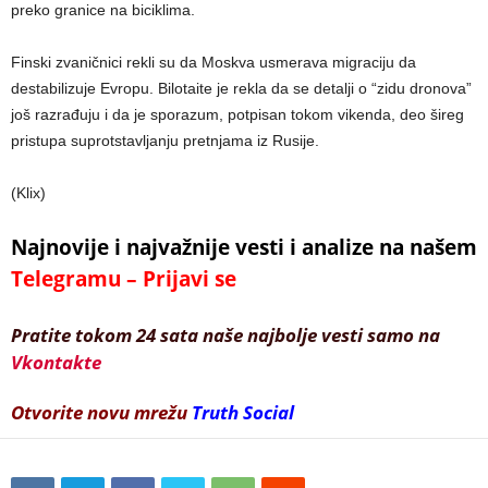
preko granice na biciklima.
Finski zvaničnici rekli su da Moskva usmerava migraciju da
destabilizuje Evropu. Bilotaite je rekla da se detalji o “zidu dronova”
još razrađuju i da je sporazum, potpisan tokom vikenda, deo šireg
pristupa suprotstavljanju pretnjama iz Rusije.
(Klix)
Najnovije i najvažnije vesti i analize na našem
Telegramu – Prijavi se
Pratite tokom 24 sata naše najbolje vesti samo na
Vkontakte
Otvorite novu mrežu
Truth Social