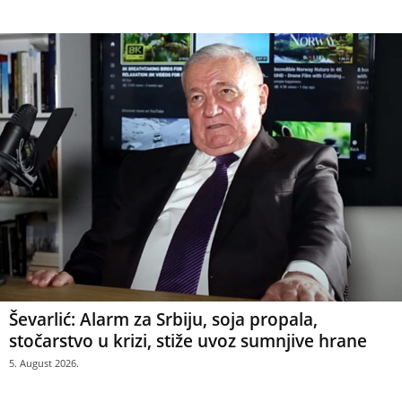
Ševarlić: Alarm za Srbiju, soja propala,
stočarstvo u krizi, stiže uvoz sumnjive hrane
5. August 2026.