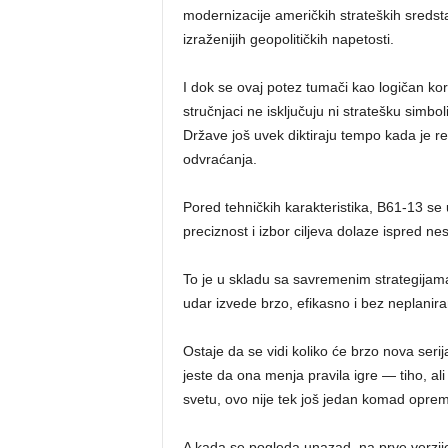
modernizacije američkih strateških sreds
izraženijih geopolitičkih napetosti.
I dok se ovaj potez tumači kao logičan ko
stručnjaci ne isključuju ni stratešku simb
Države još uvek diktiraju tempo kada je 
odvraćanja.
Pored tehničkih karakteristika, B61-13 se 
preciznost i izbor ciljeva dolaze ispred nes
To je u skladu sa savremenim strategijama,
udar izvede brzo, efikasno i bez neplaniran
Ostaje da se vidi koliko će brzo nova serij
jeste da ona menja pravila igre — tiho, a
svetu, ovo nije tek još jedan komad opreme
A kada se pogleda unazad, na prve verzije 