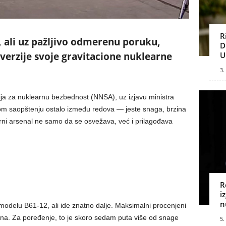
R
i, ali uz pažljivo odmerenu poruku,
D
U
verzije svoje gravitacione nuklearne
3.
ija za nuklearnu bezbednost (NNSA), uz izjavu ministra
ovom saopštenju ostalo između redova — jeste snaga, brzina
earni arsenal ne samo da se osvežava, već i prilagođava
R
i
n
delu B61-12, ali ide znatno dalje. Maksimalni procenjeni
ona. Za poređenje, to je skoro sedam puta više od snage
5.