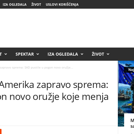
IZA OGLEDALA
ŽIVOT
USLOVI KORIŠĆENJA
T
SPEKTAR
IZA OGLEDALA
ŽIVOT
zapravo sprema: SAD pustile u pogon novo oružje...
Naj
a Amerika zapravo sprema:
on novo oružje koje menja
M
s