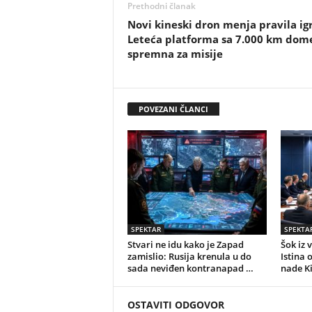
Prethodni članak
Novi kineski dron menja pravila igr
Leteća platforma sa 7.000 km dom
spremna za misije
POVEZANI ČLANCI
SPEKTAR
SPEKTA
Stvari ne idu kako je Zapad
Šok iz 
zamislio: Rusija krenula u do
Istina 
sada neviđen kontranapad …
nade K
OSTAVITI ODGOVOR