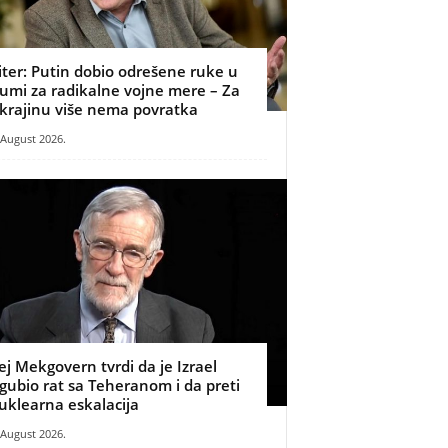
iter: Putin dobio odrešene ruke u
umi za radikalne vojne mere – Za
krajinu više nema povratka
 August 2026.
ej Mekgovern tvrdi da je Izrael
zgubio rat sa Teheranom i da preti
uklearna eskalacija
 August 2026.