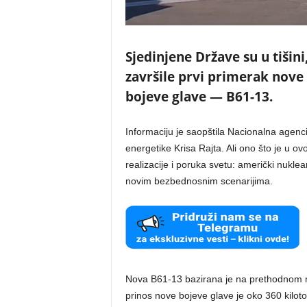
Sjedinjene Države su u tišin
završile prvi primerak nove 
bojeve glave — B61-13.
Informaciju je saopštila Nacionalna agenc
energetike Krisa Rajta. Ali ono što je u 
realizacije i poruka svetu: američki nukl
novim bezbednosnim scenarijima.
Nova B61-13 bazirana je na prethodnom mo
prinos nove bojeve glave je oko 360 kilot