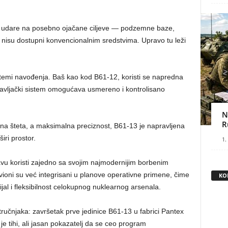
e udare na posebno ojačane ciljeve — podzemne baze,
 nisu dostupni konvencionalnim sredstvima. Upravo tu leži
temi navođenja. Baš kao kod B61-12, koristi se napredna
pravljački sistem omogućava usmereno i kontrolisano
N
R
na šteta, a maksimalna preciznost, B61-13 je napravljena
ri prostor.
1.
avu koristi zajedno sa svojim najmodernijim borbenim
vioni su već integrisani u planove operativne primene, čime
KO
l i fleksibilnost celokupnog nuklearnog arsenala.
tručnjaka: završetak prve jedinice B61-13 u fabrici Pantex
e tihi, ali jasan pokazatelj da se ceo program