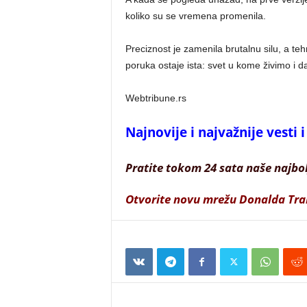
koliko su se vremena promenila.
Preciznost je zamenila brutalnu silu, a te
poruka ostaje ista: svet u kome živimo i da
Webtribune.rs
Najnovije i najvažnije vesti
Pratite tokom 24 sata naše najbo
Otvorite novu mrežu Donalda Tr