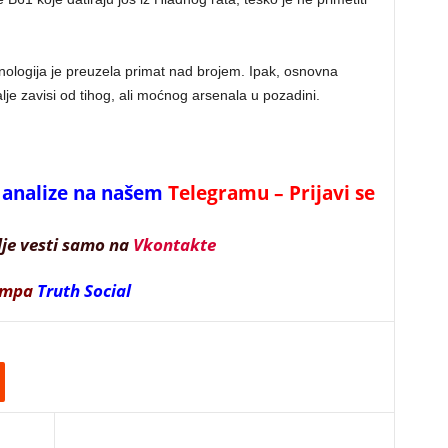
hnologija je preuzela primat nad brojem. Ipak, osnovna
lje zavisi od tihog, ali moćnog arsenala u pozadini.
 i analize na našem
Telegramu – Prijavi se
lje vesti samo na
Vkontakte
ampa
Truth Social