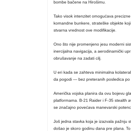
bombe bačene na Hirošimu.
Tako visok intenzitet omogućava precizn
komandne bunkere, strateške objekte koji
stvarna vrednost ove modifikacije.
Ono što nije promenjeno jesu moderni sis
inercijalna navigacija, a aerodinamički u
obrušavanje na zadati cilj.
U eri kada se zahteva minimalna kolateral
da pogodi — bez preteranih posledica po ši
Američka vojska planira da ovu bojevu gl
platformama. B-21 Raider i F-35 stealth a
se značajno povećava manevarski potencija
Još jedna stavka koja je izazvala pažnju s
došao je skoro godinu dana pre plana. To j