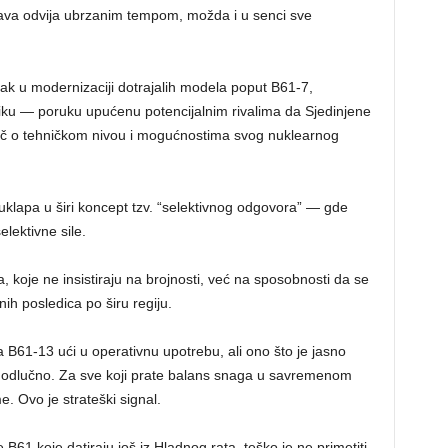
tava odvija ubrzanim tempom, možda i u senci sve
rak u modernizaciji dotrajalih modela poput B61-7,
oliku — poruku upućenu potencijalnim rivalima da Sjedinjene
reč o tehničkom nivou i mogućnostima svog nuklearnog
uklapa u širi koncept tzv. “selektivnog odgovora” — gde
elektivne sile.
 koje ne insistiraju na brojnosti, već na sposobnosti da se
ih posledica po širu regiju.
a B61-13 ući u operativnu upotrebu, ali ono što je jasno
li odlučno. Za sve koji prate balans snaga u savremenom
. Ovo je strateški signal.
B61 koje datiraju još iz Hladnog rata, teško je ne primetiti