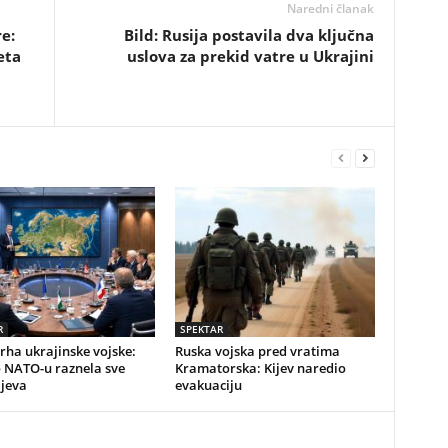
Naredni članak
e:
Bild: Rusija postavila dva ključna
eta
uslova za prekid vatre u Ukrajini
R
SPEKTAR
vrha ukrajinske vojske:
Ruska vojska pred vratima
o NATO-u raznela sve
Kramatorska: Kijev naredio
ijeva
evakuaciju