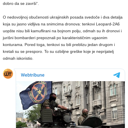
dobro da se završi“.
O nedovoljnoj obučenosti ukrajinskih posada svedoče i dva detalja
koja su jasno vidljiva na snimcima dronova: tenkovi Leopard-2A6
uopšte nisu bili kamuflirani na bojnom polju, odmah su ih dronovi i
jurišni bombarderi prepoznali po karakterističnim ugaonim
konturama. Pored toga, tenkovi su bili preblizu jedan drugom i
kretali su se presporo. To su ozbiljne greške koje je neprijatelj
odmah iskoristio.