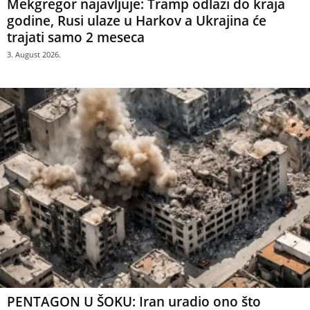
Mekgregor najavljuje: Tramp odlazi do kraja
godine, Rusi ulaze u Harkov a Ukrajina će
trajati samo 2 meseca
3. August 2026.
PENTAGON U ŠOKU: Iran uradio ono što