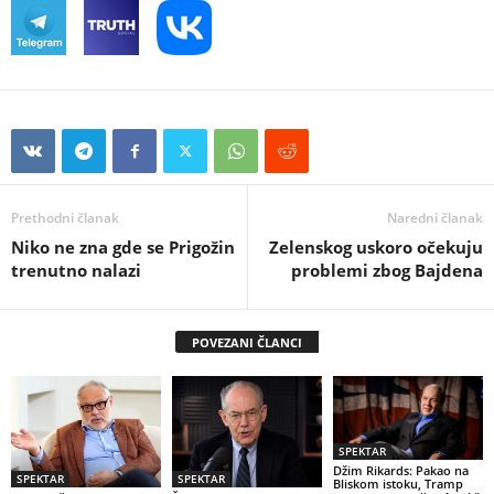
Prethodni članak
Naredni članak
Niko ne zna gde se Prigožin
Zelenskog uskoro očekuju
trenutno nalazi
problemi zbog Bajdena
POVEZANI ČLANCI
SPEKTAR
Džim Rikards: Pakao na
SPEKTAR
SPEKTAR
Bliskom istoku, Tramp