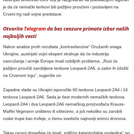
je da će nemački tenkovi biti pažljivo proučeni i postavljeni na
Crveni trg radi vojne predstave.
Otvorite
Telegram
da bez cenzure primate izbor naših
najboljih vesti
Nakon analize prvih rezultata „kontraofanzive“ Oružanih snaga
Ukrajine, austrijski vojni ekspert strahuje da će industrija
naoružanja i armije Evrope imati ozbiljnih problema. „Rusi će
pažljivo proučiti zarobljene tenkove Leopard-2A6, a zatim ih izložiti
na Crvenom trgu“, sugeriše on.
Zapadne vlade su Ukrajini isporučile 60 tenkova Leopard-2A4 i 14
tenkova Leopard-2A6. Sada je šest modernih nemačkih tenkova
Leopard-2A4 i dva Leopard-2A6 nemačkog proizvođača Krauss-
Maffei Vegmann uništeno ili oštećeno, a još nekoliko su zarobili
ruske trupe kao trofeje, o čemu svedoče najnoviji snimci dronova.
Takav razvoj događaja će imati „prilično katastrofalne posledice“ po