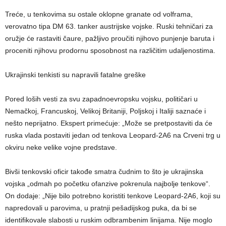
Treće, u tenkovima su ostale oklopne granate od volframa,
verovatno tipa DM 63. tanker austrijske vojske. Ruski tehničari za
oružje će rastaviti čaure, pažljivo proučiti njihovo punjenje baruta i
proceniti njihovu prodornu sposobnost na različitim udaljenostima.
Ukrajinski tenkisti su napravili fatalne greške
Pored loših vesti za svu zapadnoevropsku vojsku, političari u
Nemačkoj, Francuskoj, Velikoj Britaniji, Poljskoj i Italiji saznaće i
nešto neprijatno. Ekspert primećuje: „Može se pretpostaviti da će
ruska vlada postaviti jedan od tenkova Leopard-2A6 na Crveni trg u
okviru neke velike vojne predstave.
Bivši tenkovski oficir takođe smatra čudnim to što je ukrajinska
vojska „odmah po početku ofanzive pokrenula najbolje tenkove“.
On dodaje: „Nije bilo potrebno koristiti tenkove Leopard-2A6, koji su
napredovali u parovima, u pratnji pešadijskog puka, da bi se
identifikovale slabosti u ruskim odbrambenim linijama. Nije moglo