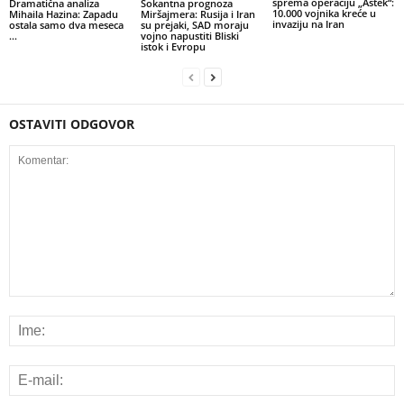
sprema operaciju „Astek“:
Dramatična analiza
Šokantna prognoza
10.000 vojnika kreće u
Mihaila Hazina: Zapadu
Miršajmera: Rusija i Iran
invaziju na Iran
ostala samo dva meseca
su prejaki, SAD moraju
…
vojno napustiti Bliski
istok i Evropu
OSTAVITI ODGOVOR