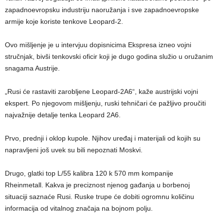
zapadnoevropsku industriju naoružanja i sve zapadnoevropske
armije koje koriste tenkove Leopard-2.
Ovo mišljenje je u intervjuu dopisnicima Ekspresa izneo vojni
stručnjak, bivši tenkovski oficir koji je dugo godina služio u oružanim
snagama Austrije.
„Rusi će rastaviti zarobljene Leopard-2A6“, kaže austrijski vojni
ekspert. Po njegovom mišljenju, ruski tehničari će pažljivo proučiti
najvažnije detalje tenka Leopard 2A6.
Prvo, prednji i oklop kupole. Njihov uređaj i materijali od kojih su
napravljeni još uvek su bili nepoznati Moskvi.
Drugo, glatki top L/55 kalibra 120 k 570 mm kompanije
Rheinmetall. Kakva je preciznost njenog gađanja u borbenoj
situaciji saznaće Rusi. Ruske trupe će dobiti ogromnu količinu
informacija od vitalnog značaja na bojnom polju.