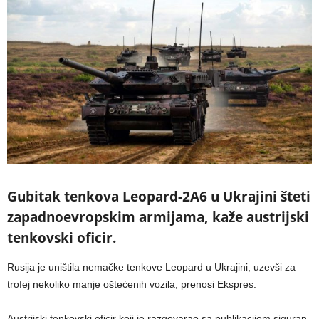
Gubitak tenkova Leopard-2A6 u Ukrajini šteti
zapadnoevropskim armijama, kaže austrijski
tenkovski oficir.
Rusija je uništila nemačke tenkove Leopard u Ukrajini, uzevši za
trofej nekoliko manje oštećenih vozila, prenosi Ekspres.
Austrijski tenkovski oficir koji je razgovarao sa publikacijom siguran