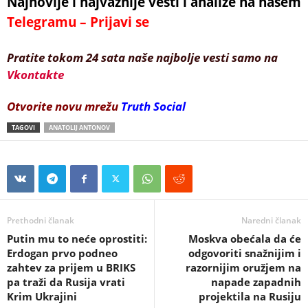
Najnovije i najvažnije vesti i analize na našem
Telegramu – Prijavi se
Pratite tokom 24 sata naše najbolje vesti samo na
Vkontakte
Otvorite novu mrežu
Truth Social
TAGOVI
ANATOLIJ ANTONOV
Prethodni članak
Naredni članak
Putin mu to neće oprostiti:
Moskva obećala da će
Erdogan prvo podneo
odgovoriti snažnijim i
zahtev za prijem u BRIKS
razornijim oružjem na
pa traži da Rusija vrati
napade zapadnih
Krim Ukrajini
projektila na Rusiju