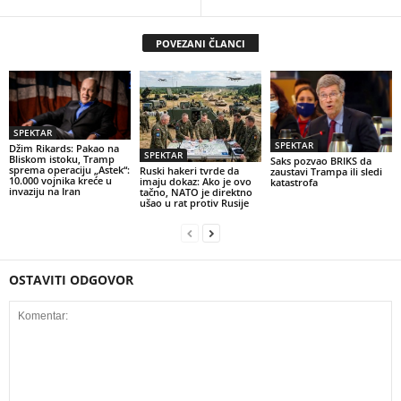
POVEZANI ČLANCI
SPEKTAR
SPEKTAR
Džim Rikards: Pakao na
SPEKTAR
Bliskom istoku, Tramp
Saks pozvao BRIKS da
sprema operaciju „Astek“:
Ruski hakeri tvrde da
zaustavi Trampa ili sledi
10.000 vojnika kreće u
imaju dokaz: Ako je ovo
katastrofa
invaziju na Iran
tačno, NATO je direktno
ušao u rat protiv Rusije
OSTAVITI ODGOVOR