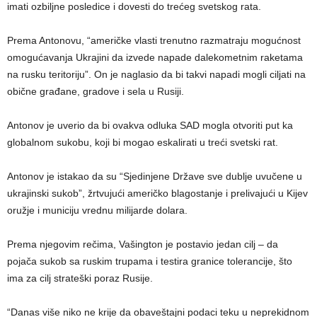
imati ozbiljne posledice i dovesti do trećeg svetskog rata.
Prema Antonovu, “američke vlasti trenutno razmatraju mogućnost
omogućavanja Ukrajini da izvede napade dalekometnim raketama
na rusku teritoriju”. On je naglasio da bi takvi napadi mogli ciljati na
obične građane, gradove i sela u Rusiji.
Antonov je uverio da bi ovakva odluka SAD mogla otvoriti put ka
globalnom sukobu, koji bi mogao eskalirati u treći svetski rat.
Antonov je istakao da su “Sjedinjene Države sve dublje uvučene u
ukrajinski sukob”, žrtvujući američko blagostanje i prelivajući u Kijev
oružje i municiju vrednu milijarde dolara.
Prema njegovim rečima, Vašington je postavio jedan cilj – da
pojača sukob sa ruskim trupama i testira granice tolerancije, što
ima za cilj strateški poraz Rusije.
“Danas više niko ne krije da obaveštajni podaci teku u neprekidnom