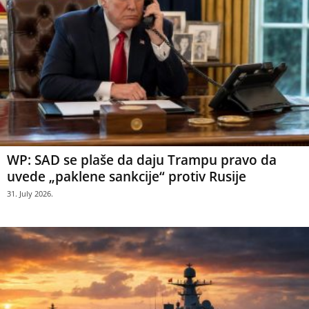
WP: SAD se plaše da daju Trampu pravo da
uvede „paklene sankcije“ protiv Rusije
31. July 2026.