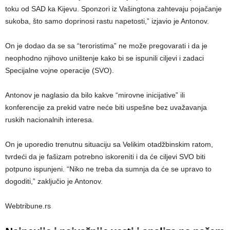
toku od SAD ka Kijevu. Sponzori iz Vašingtona zahtevaju pojačanje
sukoba, što samo doprinosi rastu napetosti,” izjavio je Antonov.
On je dodao da se sa “teroristima” ne može pregovarati i da je
neophodno njihovo uništenje kako bi se ispunili ciljevi i zadaci
Specijalne vojne operacije (SVO).
Antonov je naglasio da bilo kakve “mirovne inicijative” ili
konferencije za prekid vatre neće biti uspešne bez uvažavanja
ruskih nacionalnih interesa.
On je uporedio trenutnu situaciju sa Velikim otadžbinskim ratom,
tvrdeći da je fašizam potrebno iskoreniti i da će ciljevi SVO biti
potpuno ispunjeni. “Niko ne treba da sumnja da će se upravo to
dogoditi,” zaključio je Antonov.
Webtribune.rs