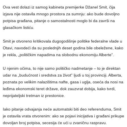
Ova vest dolazi iz samog kabineta premijerke Džanel Smit, čija
izjava nije ostavila mnogo prostora za sumnju: ako bude dovoljno
potpisa građana, pitanje o samostalnosti moglo bi da završi na
glasačkom listiću.
Smit je otvoreno kritikovala dugogodišnje politike federalne vlade u
Otavi, navodeći da su poslednjih deset godina bile obeležene, kako
je rekla, „političkim napadima na slobodnu ekonomiju Alberte“.
U njenim očima, to nije samo političko nadmetanje – to je direktan
udar na „budućnost i sredstva za život“ ljudi u toj provinciji. Alberta,
poznata po velikim nalazištima nafte, gasa i uglja, oseća da nosi na
leđima ekonomski teret države, dok zauzvrat dobija, kako tvrdi,
neprijateljski tretman iz prestonice.
Iako pitanje odvajanja neće automatski biti deo referenduma, Smit
je ostavila vrata otvorenim: ako se pojavi inicijativa i građani prikupe
dovoljan broj potpisa, secesija će ući u zvaničnu raspravu.