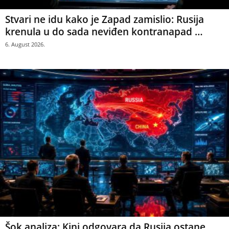
Stvari ne idu kako je Zapad zamislio: Rusija
krenula u do sada neviđen kontranapad …
6. August 2026.
Šok analiza: Kini odgovara da Rusija ostane