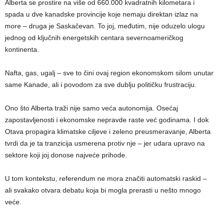
Alberta se prostire na više od 660.000 kvadratnih kilometara i
spada u dve kanadske provincije koje nemaju direktan izlaz na
more – druga je Saskačevan. To joj, međutim, nije oduzelo ulogu
jednog od ključnih energetskih centara severnoameričkog
kontinenta.
Nafta, gas, ugalj – sve to čini ovaj region ekonomskom silom unutar
same Kanade, ali i povodom za sve dublju političku frustraciju.
Ono što Alberta traži nije samo veća autonomija. Osećaj
zapostavljenosti i ekonomske nepravde raste već godinama. I dok
Otava propagira klimatske ciljeve i zeleno preusmeravanje, Alberta
tvrdi da je ta tranzicija usmerena protiv nje – jer udara upravo na
sektore koji joj donose najveće prihode.
U tom kontekstu, referendum ne mora značiti automatski raskid –
ali svakako otvara debatu koja bi mogla prerasti u nešto mnogo
veće.