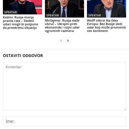
SPEKTAR
SPEKTAR
SPEKTAR
Kedmi: Rusija menja
Miršajmer: Rusija steže
Wolff otkrio šta čeka
pravila rata – Sledeći
obruč – Ukrajini preti
Evropu: Bez Rusije sledi
udari mogli bi potpuno
ekonomski i vojni udar
udar koji može promeniti
da preokrenu situaciju
ogromnih razmera
ceo kontinent
OSTAVITI ODGOVOR