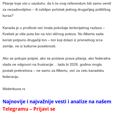
Pitanje koje visi u vazduhu: da li će ovaj referendum biti samo ventil
za nezadovoljstvo – ili ozbiljan početak jednog drugačijeg političkog
kursa?
Kanada je u prošlosti već imala pokušaje teritorijalnog razlaza –
Kvebek je više puta bio na ivici sličnog poteza. No Alberta sada
koristi potpuno drugačiji ton – ton koji dolazi iz privrednog srca
zemlje, ne iz kulturne posebnosti.
Ako se pokupe potpisi, ako se postave prava pitanja, ako federalna
vlada ne odgovori na frustracije… tada bi 2026. godina mogla
postati prekretnica – ne samo za Albertu, već za celu kanadsku
federaciju.
Webtribune.rs
Najnovije i najvažnije vesti i analize na našem
Telegramu – Prijavi se