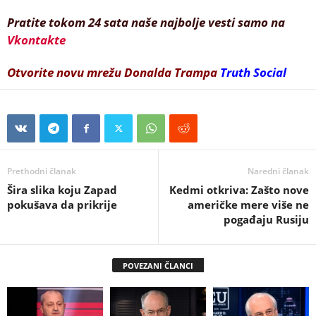
Pratite tokom 24 sata naše najbolje vesti samo na
Vkontakte
Otvorite novu mrežu Donalda Trampa
Truth Social
Prethodni članak
Naredni članak
Šira slika koju Zapad
Kedmi otkriva: Zašto nove
pokušava da prikrije
američke mere više ne
pogađaju Rusiju
POVEZANI ČLANCI