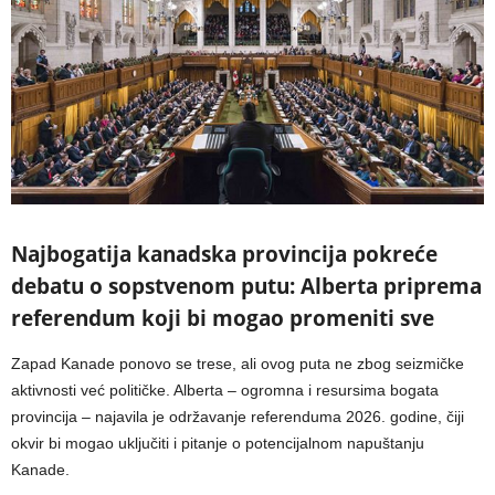
Najbogatija kanadska provincija pokreće
debatu o sopstvenom putu: Alberta priprema
referendum koji bi mogao promeniti sve
Zapad Kanade ponovo se trese, ali ovog puta ne zbog seizmičke
aktivnosti već političke. Alberta – ogromna i resursima bogata
provincija – najavila je održavanje referenduma 2026. godine, čiji
okvir bi mogao uključiti i pitanje o potencijalnom napuštanju
Kanade.