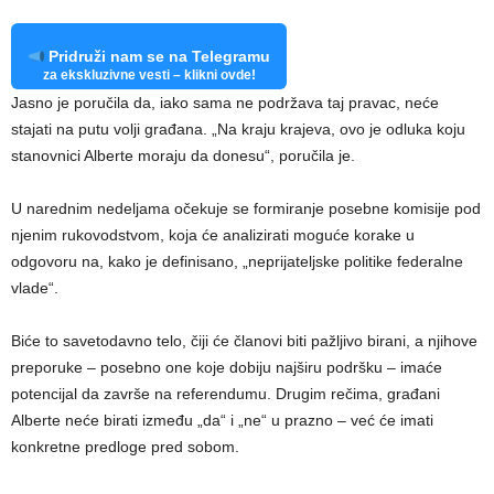
Pridruži nam se na Telegramu
za ekskluzivne vesti – klikni ovde!
Jasno je poručila da, iako sama ne podržava taj pravac, neće
stajati na putu volji građana. „Na kraju krajeva, ovo je odluka koju
stanovnici Alberte moraju da donesu“, poručila je.
U narednim nedeljama očekuje se formiranje posebne komisije pod
njenim rukovodstvom, koja će analizirati moguće korake u
odgovoru na, kako je definisano, „neprijateljske politike federalne
vlade“.
Biće to savetodavno telo, čiji će članovi biti pažljivo birani, a njihove
preporuke – posebno one koje dobiju najširu podršku – imaće
potencijal da završe na referendumu. Drugim rečima, građani
Alberte neće birati između „da“ i „ne“ u prazno – već će imati
konkretne predloge pred sobom.