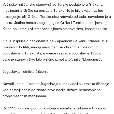
Većinsko hrišćansko stanovništvo Turske poslato je u Grčku, a
muslimani iz Grčke su poslati u Tursku. To je bilo skoro nasilno
preseljenje, ali, Grčka i Turska nisu ratovale od tada, navedeno je u
tekstu. Jedino mesto zbog kojeg se Grčka i Turska sukobljavaju je
Kipar, na kome živi izmešano njihovo stanovništvo, konstatuje list
“To je inspirisalo nacionaliste na Zapadnom Balkanu. Između 1918.
i kasnih 1950-tih, mnogi muslimani su ohrabrivani da odu iz
Jugoslavije u Tursku. Ali, u vreme raspada Jugoslavije 1990-tih i
dalje je stanovništvo bilo prilično izmešano”, piše “Ekonomist”.
Jugoslavija i etničko čišćenje
Navodi i da su “lideri te Jugoslavije u ratu videli su etničko čišćenje
kao najbolji način da stvore nove nacije-države nenastanjene
problematičnim manjinama.”
Do 1995. godine, područja istorijski naseljena Srbima u Hrvatskoj