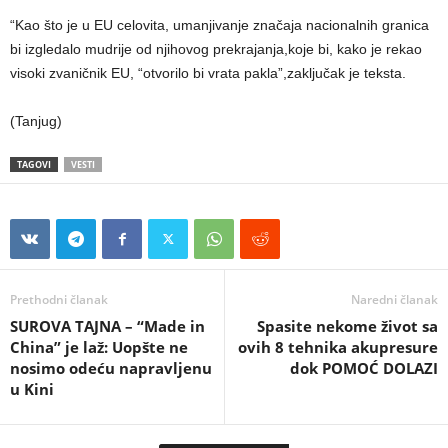
“Kao što je u EU celovita, umanjivanje značaja nacionalnih granica
bi izgledalo mudrije od njihovog prekrajanja,koje bi, kako je rekao
visoki zvaničnik EU, “otvorilo bi vrata pakla”,zaključak je teksta.
(Tanjug)
TAGOVI
VESTI
Prethodni članak
Naredni članak
SUROVA TAJNA – “Made in
Spasite nekome život sa
China” je laž: Uopšte ne
ovih 8 tehnika akupresure
nosimo odeću napravljenu
dok POMOĆ DOLAZI
u Kini