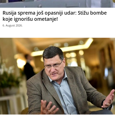
Rusija sprema još opasniji udar: Stižu bombe
koje ignorišu ometanje!
6. August 2026.