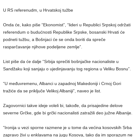
U RS referenudm, u Hrvatskoj tužbe
Onda će, kako piše “Ekonomist”, “lideri u Republici Srpskoj održati
referendum o budućnosti Republike Srpske, bosanski Hrvati će
podneti tužbu, a Bošnjaci će se onda boriti da spreče
rasparčavanje njihove podeljene zemlje”.
List piše da će dalje “Srbija sprečiti bošnjačke nacionaliste u
Sandžaku koji sanjaju o ujedinjavanju tog regiona u Veliku Bosnu”.
“U međuvremenu, Albanci u zapadnoj Makedoniji i Crnoj Gori
tražiće da se priključe Velikoj Albaniji”, naveo je list.
Zagovornici takve ideje voleli bi, takođe, da prisajedine delove
severne Grčke, gde bi grčki nacionalisti zatražili deo južne Albanije.
“Ironija u vezi sporne razmene je u tome da većina kosovskih Srba
zapravo živi u enklavama na jugu Kosova, tako da im sporazum ne