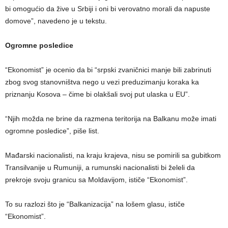
bi omogućio da žive u Srbiji i oni bi verovatno morali da napuste
domove”, navedeno je u tekstu.
Ogromne posledice
“Ekonomist” je ocenio da bi “srpski zvaničnici manje bili zabrinuti
zbog svog stanovništva nego u vezi preduzimanju koraka ka
priznanju Kosova – čime bi olakšali svoj put ulaska u EU”.
“Njih možda ne brine da razmena teritorija na Balkanu može imati
ogromne posledice”, piše list.
Mađarski nacionalisti, na kraju krajeva, nisu se pomirili sa gubitkom
Transilvanije u Rumuniji, a rumunski nacionalisti bi želeli da
prekroje svoju granicu sa Moldavijom, ističe “Ekonomist”.
To su razlozi što je “Balkanizacija” na lošem glasu, ističe
“Ekonomist”.