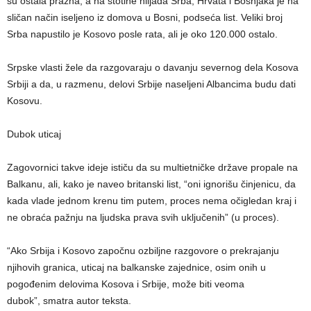
su ostala prazna, a na stotine hiljada Srba, Hrvata i Bošnjaka je na
sličan način iseljeno iz domova u Bosni, podseća list. Veliki broj
Srba napustilo je Kosovo posle rata, ali je oko 120.000 ostalo.
Srpske vlasti žele da razgovaraju o davanju severnog dela Kosova
Srbiji a da, u razmenu, delovi Srbije naseljeni Albancima budu dati
Kosovu.
Dubok uticaj
Zagovornici takve ideje ističu da su multietničke države propale na
Balkanu, ali, kako je naveo britanski list, “oni ignorišu činjenicu, da
kada vlade jednom krenu tim putem, proces nema očigledan kraj i
ne obraća pažnju na ljudska prava svih uključenih” (u proces).
“Ako Srbija i Kosovo započnu ozbiljne razgovore o prekrajanju
njihovih granica, uticaj na balkanske zajednice, osim onih u
pogođenim delovima Kosova i Srbije, može biti veoma
dubok”, smatra autor teksta.