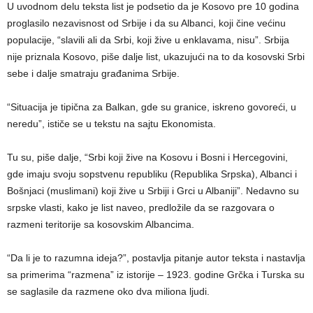
U uvodnom delu teksta list je podsetio da je Kosovo pre 10 godina
proglasilo nezavisnost od Srbije i da su Albanci, koji čine većinu
populacije, “slavili ali da Srbi, koji žive u enklavama, nisu”. Srbija
nije priznala Kosovo, piše dalje list, ukazujući na to da kosovski Srbi
sebe i dalje smatraju građanima Srbije.
“Situacija je tipična za Balkan, gde su granice, iskreno govoreći, u
neredu”, ističe se u tekstu na sajtu Ekonomista.
Tu su, piše dalje, “Srbi koji žive na Kosovu i Bosni i Hercegovini,
gde imaju svoju sopstvenu republiku (Republika Srpska), Albanci i
Bošnjaci (muslimani) koji žive u Srbiji i Grci u Albaniji”. Nedavno su
srpske vlasti, kako je list naveo, predložile da se razgovara o
razmeni teritorije sa kosovskim Albancima.
“Da li je to razumna ideja?”, postavlja pitanje autor teksta i nastavlja
sa primerima “razmena” iz istorije – 1923. godine Grčka i Turska su
se saglasile da razmene oko dva miliona ljudi.