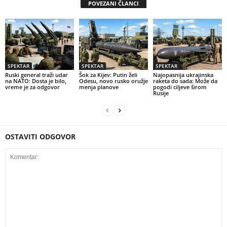
POVEZANI ČLANCI
SPEKTAR
SPEKTAR
SPEKTAR
Ruski general traži udar
Šok za Kijev: Putin želi
Najopasnija ukrajinska
na NATO: Dosta je bilo,
Odesu, novo rusko oružje
raketa do sada: Može da
vreme je za odgovor
menja planove
pogodi ciljeve širom
Rusije
OSTAVITI ODGOVOR