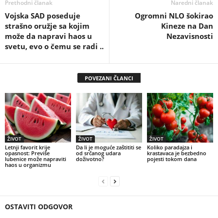
Prethodni članak
Naredni članak
Vojska SAD poseduje
Ogromni NLO šokirao
strašno oružje sa kojim
Kineze na Dan
može da napravi haos u
Nezavisnosti
svetu, evo o čemu se radi ..
POVEZANI ČLANCI
ŽIVOT
ŽIVOT
ŽIVOT
Letnji favorit krije
Da li je moguće zaštititi se
Koliko paradajza i
opasnost: Previše
od srčanog udara
krastavaca je bezbedno
lubenice može napraviti
doživotno?
pojesti tokom dana
haos u organizmu
OSTAVITI ODGOVOR