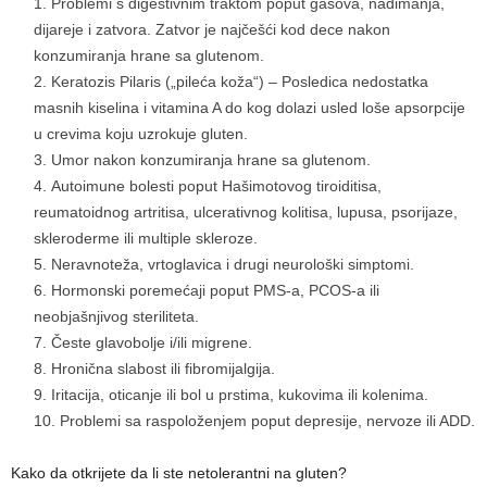
Problemi s digestivnim traktom poput gasova, nadimanja,
dijareje i zatvora. Zatvor je najčešći kod dece nakon
konzumiranja hrane sa glutenom.
Keratozis Pilaris („pileća koža“) – Posledica nedostatka
masnih kiselina i vitamina A do kog dolazi usled loše apsorpcije
u crevima koju uzrokuje gluten.
Umor nakon konzumiranja hrane sa glutenom.
Autoimune bolesti poput Hašimotovog tiroiditisa,
reumatoidnog artritisa, ulcerativnog kolitisa, lupusa, psorijaze,
skleroderme ili multiple skleroze.
Neravnoteža, vrtoglavica i drugi neurološki simptomi.
Hormonski poremećaji poput PMS-a, PCOS-a ili
neobjašnjivog steriliteta.
Česte glavobolje i/ili migrene.
Hronična slabost ili fibromijalgija.
Iritacija, oticanje ili bol u prstima, kukovima ili kolenima.
Problemi sa raspoloženjem poput depresije, nervoze ili ADD.
Kako da otkrijete da li ste netolerantni na gluten?