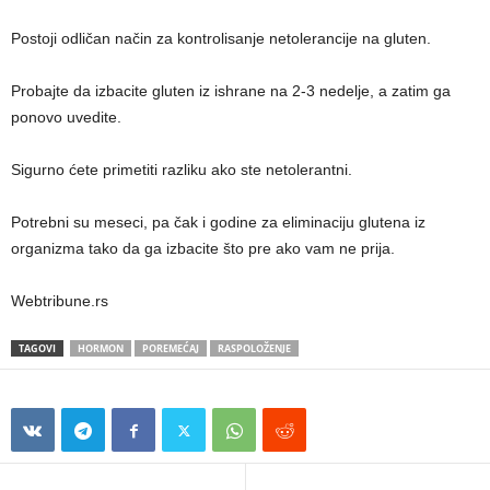
Postoji odličan način za kontrolisanje netolerancije na gluten.
Probajte da izbacite gluten iz ishrane na 2-3 nedelje, a zatim ga
ponovo uvedite.
Sigurno ćete primetiti razliku ako ste netolerantni.
Potrebni su meseci, pa čak i godine za eliminaciju glutena iz
organizma tako da ga izbacite što pre ako vam ne prija.
Webtribune.rs
TAGOVI
HORMON
POREMEĆAJ
RASPOLOŽENJE