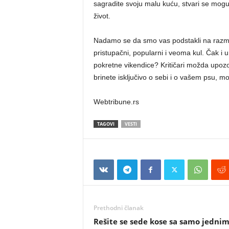
sagradite svoju malu kuću, stvari se mogu 
život.
Nadamo se da smo vas podstakli na razmiš
pristupačni, popularni i veoma kul. Čak i 
pokretne vikendice? Kritičari možda upoz
brinete isključivo o sebi i o vašem psu, 
Webtribune.rs
TAGOVI
VESTI
Prethodni članak
Rešite se sede kose sa samo jedni