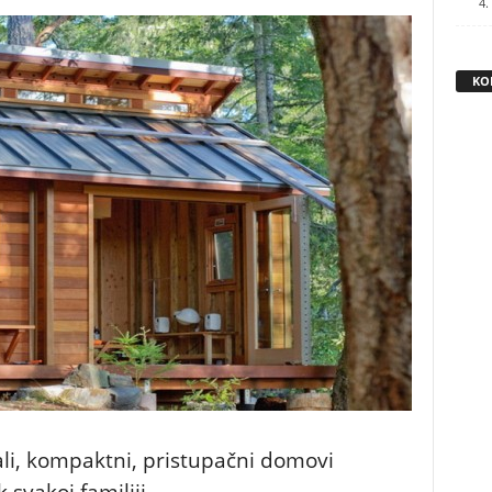
4.
KO
li, kompaktni, pristupačni domovi