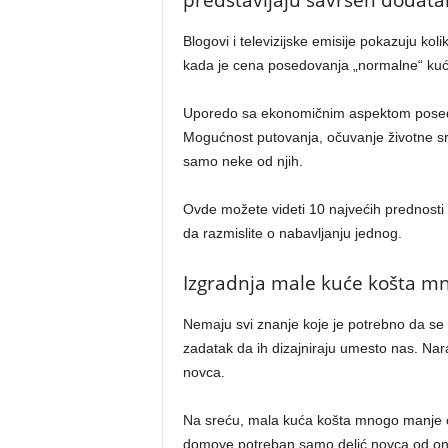
predstavljaju savršen dodatak 
Blogovi i televizijske emisije pokazuju ko
kada je cena posedovanja „normalne“ ku
Uporedo sa ekonomičnim aspektom posedo
Mogućnost putovanja, očuvanje životne sr
samo neke od njih.
Ovde možete videti 10 najvećih prednosti
da razmislite o nabavljanju jednog.
Izgradnja male kuće košta m
Nemaju svi znanje koje je potrebno da se 
zadatak da ih dizajniraju umesto nas. Nara
novca.
Na sreću, mala kuća košta mnogo manje od
domove potreban samo delić novca od onog