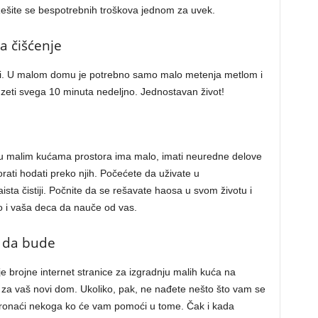
 Rešite se bespotrebnih troškova jednom za uvek.
a čišćenje
 voli. U malom domu je potrebno samo malo metenja metlom i
uzeti svega 10 minuta nedeljno. Jednostavan život!
u malim kućama prostora ima malo, imati neuredne delove
orati hodati preko njih. Počećete da uživate u
sta čistiji. Počnite da se rešavate haosa u svom životu i
lo i vaša deca da nauče od vas.
e da bude
e brojne internet stranice za izgradnju malih kuća na
za vaš novi dom. Ukoliko, pak, ne nađete nešto što vam se
ronaći nekoga ko će vam pomoći u tome. Čak i kada