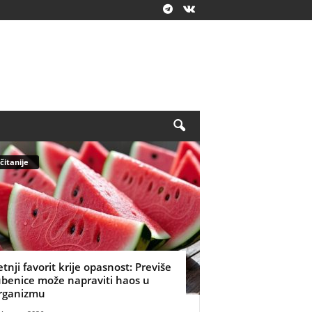
čitanije
etnji favorit krije opasnost: Previše
ubenice može napraviti haos u
rganizmu