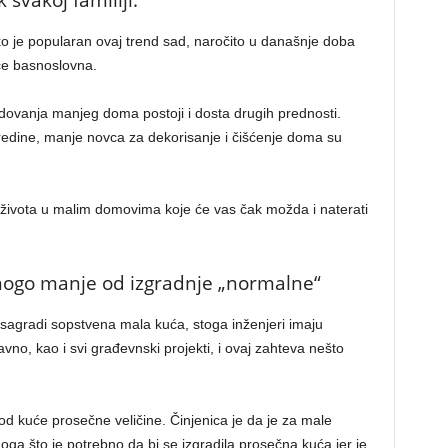
svakoj familiji.
liko je popularan ovaj trend sad, naročito u današnje doba
će basnoslovna.
vanja manjeg doma postoji i dosta drugih prednosti.
edine, manje novca za dekorisanje i čišćenje doma su
 života u malim domovima koje će vas čak možda i naterati
nogo manje od izgradnje „normalne“
sagradi sopstvena mala kuća, stoga inženjeri imaju
vno, kao i svi građevnski projekti, i ovaj zahteva nešto
 kuće prosečne veličine. Činjenica je da je za male
a što je potrebno da bi se izgradila prosečna kuća jer je