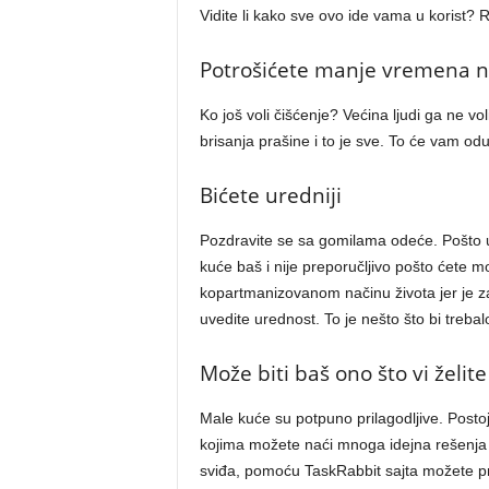
Vidite li kako sve ovo ide vama u korist?
Potrošićete manje vremena n
Ko još voli čišćenje? Većina ljudi ga ne
brisanja prašine i to je sve. To će vam od
Bićete uredniji
Pozdravite se sa gomilama odeće. Pošto 
kuće baš i nije preporučljivo pošto ćete m
kopartmanizovanom načinu života jer je zai
uvedite urednost. To je nešto što bi treba
Može biti baš ono što vi želit
Male kuće su potpuno prilagodljive. Postoj
kojima možete naći mnoga idejna rešenja 
sviđa, pomoću TaskRabbit sajta možete p