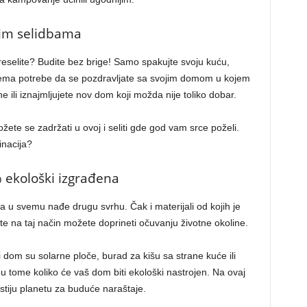
kim selidbama
reselite? Budite bez brige! Samo spakujte svoju kuću,
 Nema potrebe da se pozdravljate sa svojim domom u kojem
 ili iznajmljujete nov dom koji možda nije toliko dobar.
ete se zadržati u ovoj i seliti gde god vam srce poželi.
inacija?
 ekološki izgrađena
 u svemu nađe drugu svrhu. Čak i materijali od kojih je
 te na taj način možete doprineti očuvanju životne okoline.
 dom su solarne ploče, burad za kišu sa strane kuće ili
 u tome koliko će vaš dom biti ekološki nastrojen. Na ovaj
istiju planetu za buduće naraštaje.