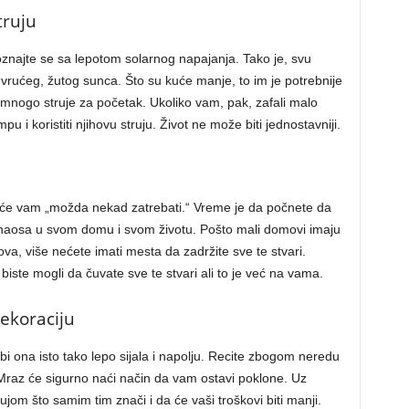
truju
znajte se sa lepotom solarnog napajanja. Tako je, svu
 vrućeg, žutog sunca. Što su kuće manje, to im je potrebnije
mnogo struje za početak. Ukoliko vam, pak, zafali malo
u i koristiti njihovu struju. Život ne može biti jednostavniji.
e će vam „možda nekad zatrebati.“ Vreme je da počnete da
ti haosa u svom domu i svom životu. Pošto mali domovi imaju
, više nećete imati mesta da zadržite sve te stvari.
biste mogli da čuvate sve te stvari ali to je već na vama.
ekoraciju
 bi ona isto tako lepo sijala i napolju. Recite zbogom neredu
 Mraz će sigurno naći način da vam ostavi poklone. Uz
jom što samim tim znači i da će vaši troškovi biti manji.