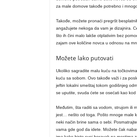
za male domove takođe potrebno i mnogo 
Takođe, možete pronaći pregršt besplatnih
angažujete nekoga da vam je dizajnira. Ce
što ih čini malo lakše otplativim bez pom
zajam ove količine novca u odnosu na mn
Možete lako putovati
Ukoliko sagradite malu kuću na točkovima,
kuću sa sobom. Ovo takođe važi i za poslo
jeftin lokalni smeštaj tokom godišnjeg od
se uputite, svuda ćete se osećati kao kod ku
Međutim, šta raditi sa vodom, strujom ili
jest… nešto od toga. Pošto mnoge male k
neki način brine sama o sebi. Posmatrajte
vama gde god da idete. Možete čak nabavi
ima kako biste svoj boravak na mestima z