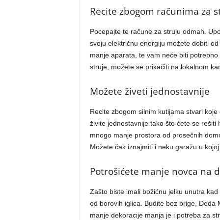
Recite zbogom računima za s
Pocepajte te račune za struju odmah. Upo
svoju električnu energiju možete dobiti od
manje aparata, te vam neće biti potrebno 
struje, možete se prikačiti na lokalnom kamp
Možete živeti jednostavnije
Recite zbogom silnim kutijama stvari koj
živite jednostavnije tako što ćete se reši
mnogo manje prostora od prosečnih domova
Možete čak iznajmiti i neku garažu u kojoj 
Potrošićete manje novca na d
Zašto biste imali božićnu jelku unutra kad
od borovih iglica. Budite bez brige, Deda
manje dekoracije manja je i potreba za stru