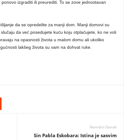
ponovo izgraditi ili preurediti. To se zove jednostavan
ljanje da se opredelite za manji dom. Manji domovi su
u slučaju da već posedujete kuću koju otplaćujete, ko ne voli
oravaju na opasnosti života u malom domu ali ukoliko
mogućnosti lakšeg života su vam na dohvat ruke.
Naredni članak
m
Sin Pabla Eskobara: Istina je sasvim