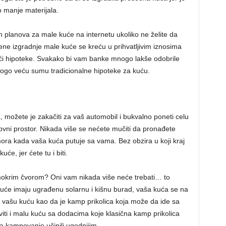
manje materijala.
 planova za male kuće na internetu ukoliko ne želite da
ne izgradnje male kuće se kreću u prihvatljivim iznosima
oći hipoteke. Svakako bi vam banke mnogo lakše odobrile
ogo veću sumu tradicionalne hipoteke za kuću.
 možete je zakačiti za vaš automobil i bukvalno poneti celu
vni prostor. Nikada više se nećete mučiti da pronađete
mora kada vaša kuća putuje sa vama. Bez obzira u koji kraj
će, jer ćete tu i biti.
 mokrim čvorom? Oni vam nikada više neće trebati… to
uće imaju ugrađenu solarnu i kišnu burad, vaša kuća se na
 vašu kuću kao da je kamp prikolica koja može da ide sa
ti i malu kuću sa dodacima koje klasična kamp prikolica
a kampovanje učinili ugodnijim.