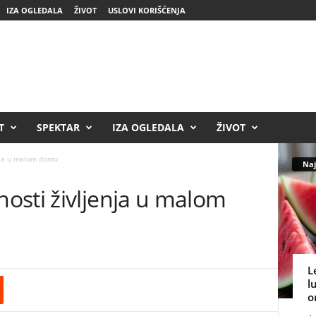
IZA OGLEDALA
ŽIVOT
USLOVI KORIŠĆENJA
T
SPEKTAR
IZA OGLEDALA
ŽIVOT
nja u malom domu
Naj
osti življenja u malom
L
l
o