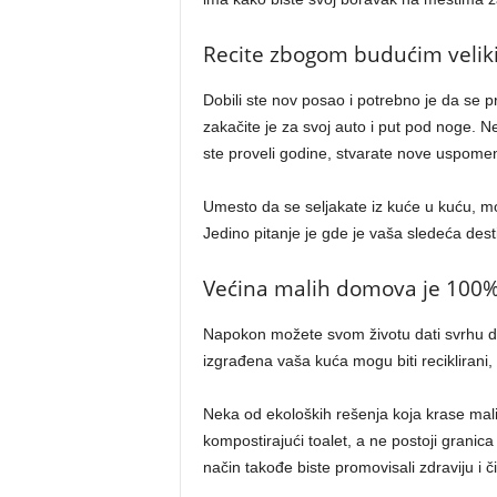
Recite zbogom budućim veli
Dobili ste nov posao i potrebno je da se p
zakačite je za svoj auto i put pod noge.
ste proveli godine, stvarate nove uspomene
Umesto da se seljakate iz kuće u kuću, mož
Jedino pitanje je gde je vaša sledeća dest
Većina malih domova je 100%
Napokon možete svom životu dati svrhu da
izgrađena vaša kuća mogu biti reciklirani,
Neka od ekoloških rešenja koja krase mali
kompostirajući toalet, a ne postoji granica
način takođe biste promovisali zdraviju i č