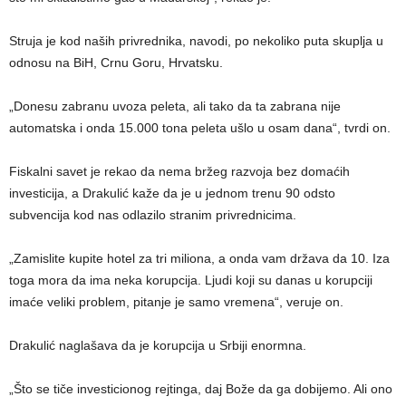
Struja je kod naših privrednika, navodi, po nekoliko puta skuplja u
odnosu na BiH, Crnu Goru, Hrvatsku.
„Donesu zabranu uvoza peleta, ali tako da ta zabrana nije
automatska i onda 15.000 tona peleta ušlo u osam dana“, tvrdi on.
Fiskalni savet je rekao da nema bržeg razvoja bez domaćih
investicija, a Drakulić kaže da je u jednom trenu 90 odsto
subvencija kod nas odlazilo stranim privrednicima.
„Zamislite kupite hotel za tri miliona, a onda vam država da 10. Iza
toga mora da ima neka korupcija. Ljudi koji su danas u korupciji
imaće veliki problem, pitanje je samo vremena“, veruje on.
Drakulić naglašava da je korupcija u Srbiji enormna.
„Što se tiče investicionog rejtinga, daj Bože da ga dobijemo. Ali ono