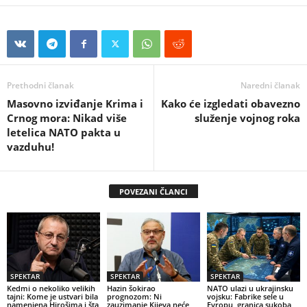
Prethodni članak
Naredni članak
Masovno izviđanje Krima i
Kako će izgledati obavezno
Crnog mora: Nikad više
služenje vojnog roka
letelica NATO pakta u
vazduhu!
POVEZANI ČLANCI
SPEKTAR
SPEKTAR
SPEKTAR
Kedmi o nekoliko velikih
Hazin šokirao
NATO ulazi u ukrajinsku
tajni: Kome je ustvari bila
prognozom: Ni
vojsku: Fabrike sele u
namenjena Hirošima i šta
zauzimanje Kijeva neće
Evropu, granica sukoba