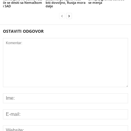
će se desiti sa Nemačkom
biti dovoljno, Rusija mora
se menja
i SAD
dalje
OSTAVITI ODGOVOR