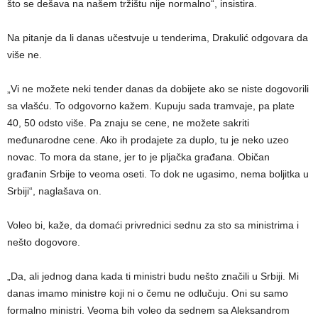
što se dešava na našem tržištu nije normalno“, insistira.
Na pitanje da li danas učestvuje u tenderima, Drakulić odgovara da
više ne.
„Vi ne možete neki tender danas da dobijete ako se niste dogovorili
sa vlašću. To odgovorno kažem. Kupuju sada tramvaje, pa plate
40, 50 odsto više. Pa znaju se cene, ne možete sakriti
međunarodne cene. Ako ih prodajete za duplo, tu je neko uzeo
novac. To mora da stane, jer to je pljačka građana. Običan
građanin Srbije to veoma oseti. To dok ne ugasimo, nema boljitka u
Srbiji“, naglašava on.
Voleo bi, kaže, da domaći privrednici sednu za sto sa ministrima i
nešto dogovore.
„Da, ali jednog dana kada ti ministri budu nešto značili u Srbiji. Mi
danas imamo ministre koji ni o čemu ne odlučuju. Oni su samo
formalno ministri. Veoma bih voleo da sednem sa Aleksandrom