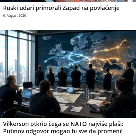
Ruski udari primorali Zapad na povlačenje
6. August 2026.
Vilkerson otkrio čega se NATO najviše plaši:
Putinov odgovor mogao bi sve da promeni!