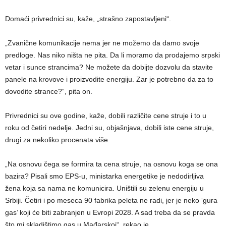
Domaći privrednici su, kaže, „strašno zapostavljeni“.
„Zvanične komunikacije nema jer ne možemo da damo svoje
predloge. Nas niko ništa ne pita. Da li moramo da prodajemo srpski
vetar i sunce strancima? Ne možete da dobijte dozvolu da stavite
panele na krovove i proizvodite energiju. Zar je potrebno da za to
dovodite strance?“, pita on.
Privrednici su ove godine, kaže, dobili različite cene struje i to u
roku od četiri nedelje. Jedni su, objašnjava, dobili iste cene struje,
drugi za nekoliko procenata više.
„Na osnovu čega se formira ta cena struje, na osnovu koga se ona
bazira? Pisali smo EPS-u, ministarka energetike je nedodirljiva
žena koja sa nama ne komunicira. Uništili su zelenu energiju u
Srbiji. Četiri i po meseca 90 fabrika peleta ne radi, jer je neko ‘gura
gas’ koji će biti zabranjen u Evropi 2028. A sad treba da se pravda
što mi skladištimo gas u Mađarskoj“, rekao je.