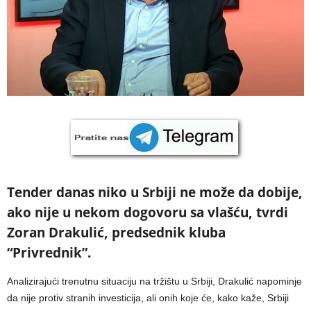
Tender danas niko u Srbiji ne može da dobije,
ako nije u nekom dogovoru sa vlašću, tvrdi
Zoran Drakulić, predsednik kluba
“Privrednik”.
Analizirajući trenutnu situaciju na tržištu u Srbiji, Drakulić napominje
da nije protiv stranih investicija, ali onih koje će, kako kaže, Srbiji