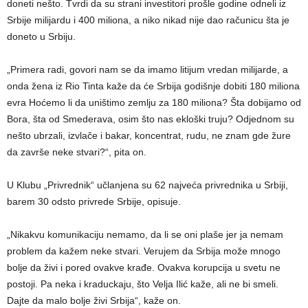
doneti nešto. Tvrdi da su strani investitori prošle godine odneli iz
Srbije milijardu i 400 miliona, a niko nikad nije dao računicu šta je
doneto u Srbiju.
„Primera radi, govori nam se da imamo litijum vredan milijarde, a
onda žena iz Rio Tinta kaže da će Srbija godišnje dobiti 180 miliona
evra Hoćemo li da uništimo zemlju za 180 miliona? Šta dobijamo od
Bora, šta od Smederava, osim što nas ekloški truju? Odjednom su
nešto ubrzali, izvlače i bakar, koncentrat, rudu, ne znam gde žure
da završe neke stvari?“, pita on.
U Klubu „Privrednik“ učlanjena su 62 najveća privrednika u Srbiji,
barem 30 odsto privrede Srbije, opisuje.
„Nikakvu komunikaciju nemamo, da li se oni plaše jer ja nemam
problem da kažem neke stvari. Verujem da Srbija može mnogo
bolje da živi i pored ovakve krađe. Ovakva korupcija u svetu ne
postoji. Pa neka i kraduckaju, što Velja Ilić kaže, ali ne bi smeli.
Dajte da malo bolje živi Srbija“, kaže on.