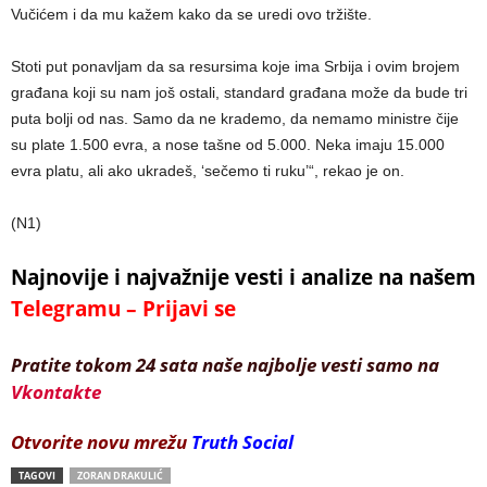
Vučićem i da mu kažem kako da se uredi ovo tržište.
Stoti put ponavljam da sa resursima koje ima Srbija i ovim brojem
građana koji su nam još ostali, standard građana može da bude tri
puta bolji od nas. Samo da ne krademo, da nemamo ministre čije
su plate 1.500 evra, a nose tašne od 5.000. Neka imaju 15.000
evra platu, ali ako ukradeš, ‘sečemo ti ruku’“, rekao je on.
(N1)
Najnovije i najvažnije vesti i analize na našem
Telegramu – Prijavi se
Pratite tokom 24 sata naše najbolje vesti samo na
Vkontakte
Otvorite novu mrežu
Truth Social
TAGOVI
ZORAN DRAKULIĆ