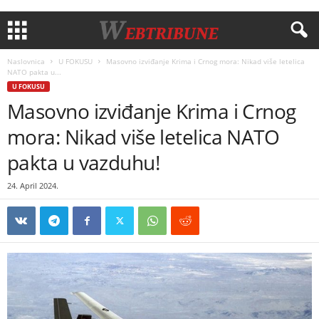
Naslovnica
U FOKUSU
Masovno izviđanje Krima i Crnog mora: Nikad više letelica
NATO pakta u...
U FOKUSU
Masovno izviđanje Krima i Crnog
mora: Nikad više letelica NATO
pakta u vazduhu!
24. April 2024.