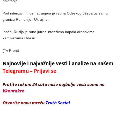
poletanja.
Pod intenzivnim osmatranjem je i zona Odeskog džepa uz samu
granicu Rumunije i Ukrajine.
Inače, Rusija je rano jutros intenzivno napala dronovima
kamikazama Odesu.
(Tv Front)
Najnovije i najvažnije vesti i analize na našem
Telegramu – Prijavi se
Pratite tokom 24 sata naše najbolje vesti samo na
Vkontakte
Otvorite novu mrežu
Truth Social