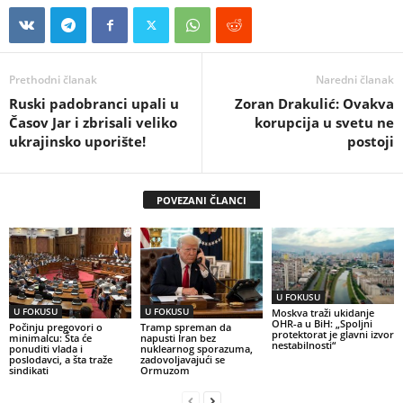
Prethodni članak
Naredni članak
Ruski padobranci upali u
Zoran Drakulić: Ovakva
Časov Jar i zbrisali veliko
korupcija u svetu ne
ukrajinsko uporište!
postoji
POVEZANI ČLANCI
U FOKUSU
U FOKUSU
U FOKUSU
Moskva traži ukidanje
OHR-a u BiH: „Spoljni
Počinju pregovori o
Tramp spreman da
protektorat je glavni izvor
minimalcu: Šta će
napusti Iran bez
nestabilnosti“
ponuditi vlada i
nuklearnog sporazuma,
poslodavci, a šta traže
zadovoljavajući se
sindikati
Ormuzom