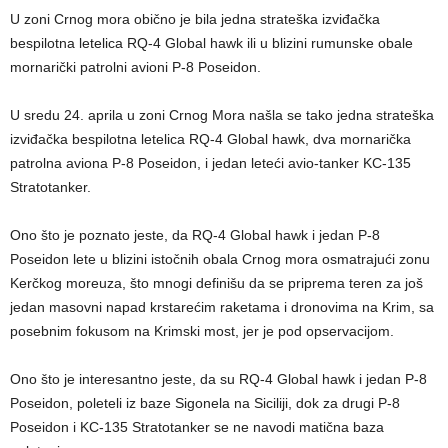
U zoni Crnog mora obično je bila jedna strateška izviđačka
bespilotna letelica RQ-4 Global hawk ili u blizini rumunske obale
mornarički patrolni avioni P-8 Poseidon.
U sredu 24. aprila u zoni Crnog Mora našla se tako jedna strateška
izviđačka bespilotna letelica RQ-4 Global hawk, dva mornarička
patrolna aviona P-8 Poseidon, i jedan leteći avio-tanker KC-135
Stratotanker.
Ono što je poznato jeste, da RQ-4 Global hawk i jedan P-8
Poseidon lete u blizini istočnih obala Crnog mora osmatrajući zonu
Kerčkog moreuza, što mnogi definišu da se priprema teren za još
jedan masovni napad krstarećim raketama i dronovima na Krim, sa
posebnim fokusom na Krimski most, jer je pod opservacijom.
Ono što je interesantno jeste, da su RQ-4 Global hawk i jedan P-8
Poseidon, poleteli iz baze Sigonela na Siciliji, dok za drugi P-8
Poseidon i KC-135 Stratotanker se ne navodi matična baza