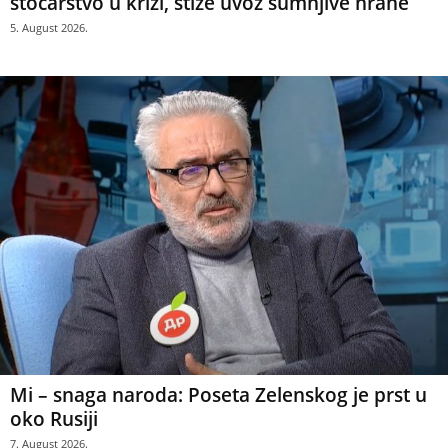
stočarstvo u krizi, stiže uvoz sumnjive hrane
5. August 2026.
Mi – snaga naroda: Poseta Zelenskog je prst u
oko Rusiji
7. August 2026.