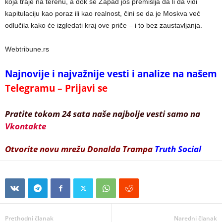
koja traje na terenu, a dok se Zapad još premišlja da li da vidi
kapitulaciju kao poraz ili kao realnost, čini se da je Moskva već
odlučila kako će izgledati kraj ove priče – i to bez zaustavljanja.
Webtribune.rs
Najnovije i najvažnije vesti i analize na našem
Telegramu – Prijavi se
Pratite tokom 24 sata naše najbolje vesti samo na
Vkontakte
Otvorite novu mrežu Donalda Trampa
Truth Social
Prethodni članak
Naredni članak