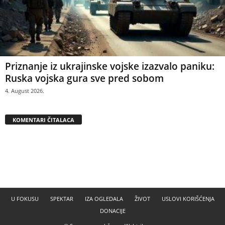
Priznanje iz ukrajinske vojske izazvalo paniku:
Ruska vojska gura sve pred sobom
4. August 2026.
KOMENTARI ČITALACA
U FOKUSU
SPEKTAR
IZA OGLEDALA
ŽIVOT
USLOVI KORIŠĆENJA
DONACIJE