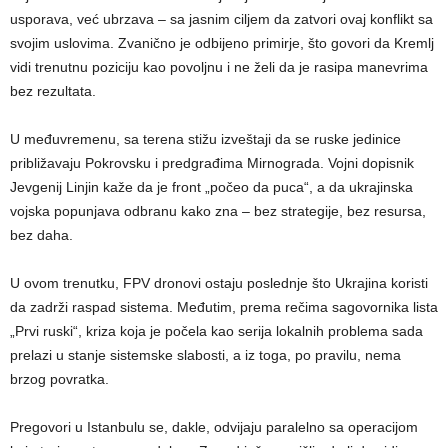
usporava, već ubrzava – sa jasnim ciljem da zatvori ovaj konflikt sa
svojim uslovima. Zvanično je odbijeno primirje, što govori da Kremlj
vidi trenutnu poziciju kao povoljnu i ne želi da je rasipa manevrima
bez rezultata.
U međuvremenu, sa terena stižu izveštaji da se ruske jedinice
približavaju Pokrovsku i predgrađima Mirnograda. Vojni dopisnik
Jevgenij Linjin kaže da je front „počeo da puca“, a da ukrajinska
vojska popunjava odbranu kako zna – bez strategije, bez resursa,
bez daha.
U ovom trenutku, FPV dronovi ostaju poslednje što Ukrajina koristi
da zadrži raspad sistema. Međutim, prema rečima sagovornika lista
„Prvi ruski“, kriza koja je počela kao serija lokalnih problema sada
prelazi u stanje sistemske slabosti, a iz toga, po pravilu, nema
brzog povratka.
Pregovori u Istanbulu se, dakle, odvijaju paralelno sa operacijom