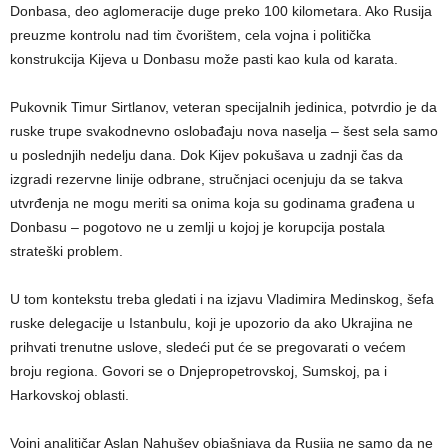
Donbasa, deo aglomeracije duge preko 100 kilometara. Ako Rusija
preuzme kontrolu nad tim čvorištem, cela vojna i politička
konstrukcija Kijeva u Donbasu može pasti kao kula od karata.
Pukovnik Timur Sirtlanov, veteran specijalnih jedinica, potvrdio je da
ruske trupe svakodnevno oslobađaju nova naselja – šest sela samo
u poslednjih nedelju dana. Dok Kijev pokušava u zadnji čas da
izgradi rezervne linije odbrane, stručnjaci ocenjuju da se takva
utvrđenja ne mogu meriti sa onima koja su godinama građena u
Donbasu – pogotovo ne u zemlji u kojoj je korupcija postala
strateški problem.
U tom kontekstu treba gledati i na izjavu Vladimira Medinskog, šefa
ruske delegacije u Istanbulu, koji je upozorio da ako Ukrajina ne
prihvati trenutne uslove, sledeći put će se pregovarati o većem
broju regiona. Govori se o Dnjepropetrovskoj, Sumskoj, pa i
Harkovskoj oblasti.
Vojni analitičar Aslan Nahušev objašnjava da Rusija ne samo da ne