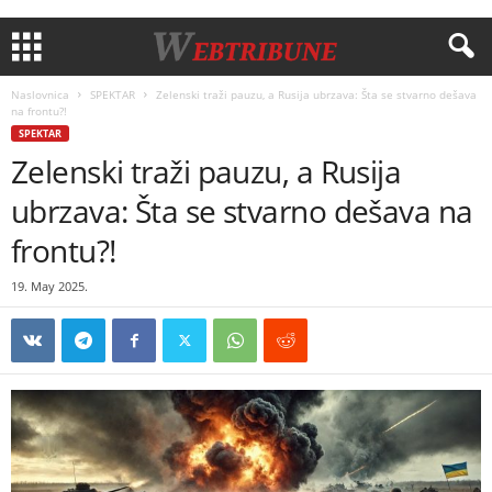
Naslovnica
SPEKTAR
Zelenski traži pauzu, a Rusija ubrzava: Šta se stvarno dešava
na frontu?!
SPEKTAR
Zelenski traži pauzu, a Rusija
ubrzava: Šta se stvarno dešava na
frontu?!
19. May 2025.