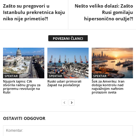
Zašto su pregovori u
Nešto veliko dolazi: Zašto
Istanbulu prekretnica koju
Rusi gomilaju
niko nije primetio?!
hipersonično oružje?!
POVEZANI ČLANCI
SPEKTAR
SPEKTAR
SPEKTAR
Njujork tajms: CIA
Ruski udari primorali
Šok za Ameriku: Iran
stvorila radnu grupu za
Zapad na povlačenje
dobija kontrolu nad
pripremu revolucije na
najvažnijim naftnim
Kubi
prolazom sveta
OSTAVITI ODGOVOR