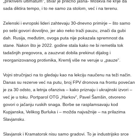
„prikriveni ultimatum“, stvar je prilično jasna- Moskva ne krije da
sada diktira tempo, i to ne samo za stolom, već i na terenu.
Zelenski i evropski lideri zahtevaju 30-dnevno primirje – što samo
po sebi govori dovoljno, jer ako neko traži pauzu, znači da gubi
dah. Rusija, međutim, ovoga puta nije pokazala spremnost da
stane. Nakon što je 2022. godine stala kako ne bi remetila tok
tadašnjih pregovora, a zauzvrat dobila prekinut dijalog i
reorganizovanog protivnika, Kremlj više ne veruje u „pauze“.
Vojni stručnjaci na to gledaju kao na lekciju naučenu na teži način.
Danas su rezerve već na putu, broj FPV dronova na frontu povećan
je za 30 odsto, a letnja ofanziva – kako priznaju i ukrajinski izvori –
već je u toku. Portparol OTG „Harkov“, Pavel Šamšin, otvoreno
govori o jačanju ruskih snaga. Borbe se rasplamsavaju kod
Kupjanska, Velikog Burluka i – možda najvažnije – na prilazima
Slavjansku.
Slavjansk i Kramatorsk nisu samo gradovi. To je industrijsko srce