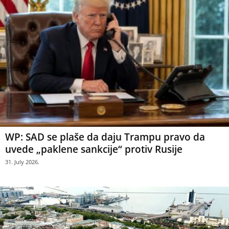
WP: SAD se plaše da daju Trampu pravo da
uvede „paklene sankcije“ protiv Rusije
31. July 2026.