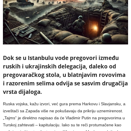
Dok se u Istanbulu vode pregovori između
ruskih i ukrajinskih delegacija, daleko od
pregovaračkog stola, u blatnjavim rovovima
i razorenim selima odvija se sasvim drugačija
vrsta dijaloga.
Ruska vojska, kažu izvori, već gura prema Harkovu i Slavjansku, a
izveštači sa Zapada više ne pokušavaju da prikriju uznemirenost.
„Tajms“ je direktno napisao da će Vladimir Putin na pregovorima u
Turskoj zahtevati – kapitulaciju. Iako su te reči protumačene kao