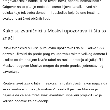
pregovaračkoj dinamici, ili će uvesti novu, opasnu nestabilnost?
Odgovor na to pitanje neće dati samo izjave i analize, već niz
odluka koje tek treba doneti — i posledice koje će one imati na
svakodnevni život običnih ljudi.
Kako su zvaničnici u Moskvi upozoravali i šta to
znači
Ruski zvaničnici su više puta javno upozoravali da bi, ukoliko SAD
dozvole Ukrajini da pređe prag za upotrebu raketa velikog dometa i
ukoliko se tim oružjem izvrše udari na rusku teritoriju uključujući i
Moskvu, odgovor Moskve mogao da pređe granice jednostavnog
uzvraćanja.
Reuters izveštava o hitnim reakcijama ruskih vlasti nakon najava da
se razmatra isporuka „Tomahawk“ raketa Kijevu — Moskva je
najavila da će analizirati svaki eventualni ispaljeni projektil i ko je
koristio podatke za navođenje.