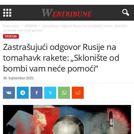
Naslovnica
SPEKTAR
Zastrašujući odgovor Rusije na tomahavk rakete: „Sklonište
od bombi vam neće pomoći“
SPEKTAR
Zastrašujući odgovor Rusije na
tomahavk rakete: „Sklonište od
bombi vam neće pomoći“
30. September 2025.