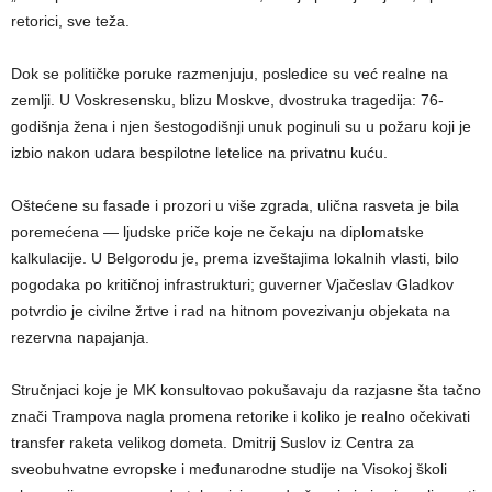
retorici, sve teža.
Dok se političke poruke razmenjuju, posledice su već realne na
zemlji. U Voskresensku, blizu Moskve, dvostruka tragedija: 76-
godišnja žena i njen šestogodišnji unuk poginuli su u požaru koji je
izbio nakon udara bespilotne letelice na privatnu kuću.
Oštećene su fasade i prozori u više zgrada, ulična rasveta je bila
poremećena — ljudske priče koje ne čekaju na diplomatske
kalkulacije. U Belgorodu je, prema izveštajima lokalnih vlasti, bilo
pogodaka po kritičnoj infrastrukturi; guverner Vjačeslav Gladkov
potvrdio je civilne žrtve i rad na hitnom povezivanju objekata na
rezervna napajanja.
Stručnjaci koje je MK konsultovao pokušavaju da razjasne šta tačno
znači Trampova nagla promena retorike i koliko je realno očekivati
transfer raketa velikog dometa. Dmitrij Suslov iz Centra za
sveobuhvatne evropske i međunarodne studije na Visokoj školi