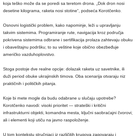
koja teško može da se poredi sa teretom drona. „Dok dron nosi
desetine kilograma, raketa nosi stotine“, podseća Korotčenko.
Osnovni logistički problem, kako napominje, leži u upravljanju
takvim sistemima. Programiranje rute, navigacija kroz područja
pokrivena sistemima odbrane i sertifikacija prolaza zahtevaju obuku
i obaveštajnu podršku; to su veštine koje obično obezbeđuje
američko vazduhoplovstvo.
Stoga postoje dve realne opcije: dolazak raketa uz savetnike, ili
duži period obuke ukrajinskih timova. Oba scenarija otvaraju niz
praktičnih i političkih pitanja.
Koje bi mete mogle da budu odabrane u slučaju upotrebe?
Korotčenko navodi: visoki prioritet — strateški i kritični
infrastrukturni objekti, komandna mesta, ključni saobraćajni čvorovi;
ali i elementi koji utiču na javno raspoloženje.
U tom kontekstu stručnjaci iz različitih krugova zagovaraju i