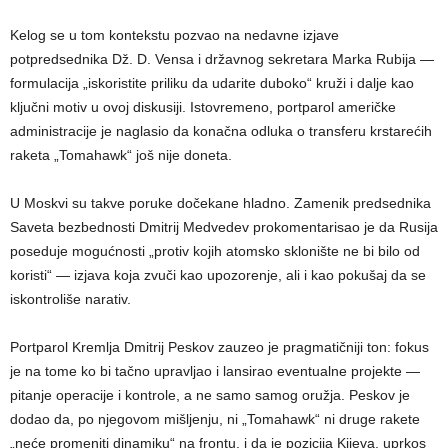
Kelog se u tom kontekstu pozvao na nedavne izjave
potpredsednika Dž. D. Vensa i državnog sekretara Marka Rubija —
formulacija „iskoristite priliku da udarite duboko“ kruži i dalje kao
ključni motiv u ovoj diskusiji. Istovremeno, portparol američke
administracije je naglasio da konačna odluka o transferu krstarećih
raketa „Tomahawk“ još nije doneta.
U Moskvi su takve poruke dočekane hladno. Zamenik predsednika
Saveta bezbednosti Dmitrij Medvedev prokomentarisao je da Rusija
poseduje mogućnosti „protiv kojih atomsko sklonište ne bi bilo od
koristi“ — izjava koja zvuči kao upozorenje, ali i kao pokušaj da se
iskontroliše narativ.
Portparol Kremlja Dmitrij Peskov zauzeo je pragmatičniji ton: fokus
je na tome ko bi tačno upravljao i lansirao eventualne projekte —
pitanje operacije i kontrole, a ne samo samog oružja. Peskov je
dodao da, po njegovom mišljenju, ni „Tomahawk“ ni druge rakete
„neće promeniti dinamiku“ na frontu, i da je pozicija Kijeva, uprkos