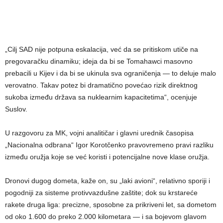
„Cilj SAD nije potpuna eskalacija, već da se pritiskom utiče na
pregovaračku dinamiku; ideja da bi se Tomahawci masovno
prebacili u Kijev i da bi se ukinula sva ograničenja — to deluje malo
verovatno. Takav potez bi dramatično povećao rizik direktnog
sukoba između država sa nuklearnim kapacitetima“, ocenjuje
Suslov.
U razgovoru za MK, vojni analitičar i glavni urednik časopisa
„Nacionalna odbrana“ Igor Korotčenko pravovremeno pravi razliku
između oružja koje se već koristi i potencijalne nove klase oružja.
Dronovi dugog dometa, kaže on, su „laki avioni“, relativno sporiji i
pogodniji za sisteme protivvazdušne zaštite; dok su krstareće
rakete druga liga: precizne, sposobne za prikriveni let, sa dometom
od oko 1.600 do preko 2.000 kilometara — i sa bojevom glavom