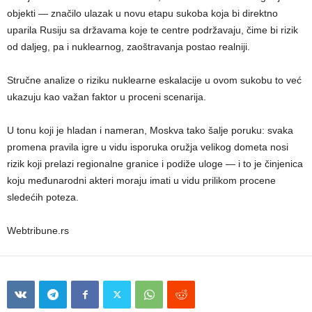
objekti — značilo ulazak u novu etapu sukoba koja bi direktno
uparila Rusiju sa državama koje te centre podržavaju, čime bi rizik
od daljeg, pa i nuklearnog, zaoštravanja postao realniji.
Stručne analize o riziku nuklearne eskalacije u ovom sukobu to već
ukazuju kao važan faktor u proceni scenarija.
U tonu koji je hladan i nameran, Moskva tako šalje poruku: svaka
promena pravila igre u vidu isporuka oružja velikog dometa nosi
rizik koji prelazi regionalne granice i podiže uloge — i to je činjenica
koju međunarodni akteri moraju imati u vidu prilikom procene
sledećih poteza.
Webtribune.rs