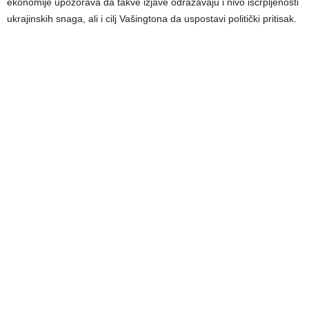
ekonomije upozorava da takve izjave odražavaju i nivo iscrpljenosti
ukrajinskih snaga, ali i cilj Vašingtona da uspostavi politički pritisak.