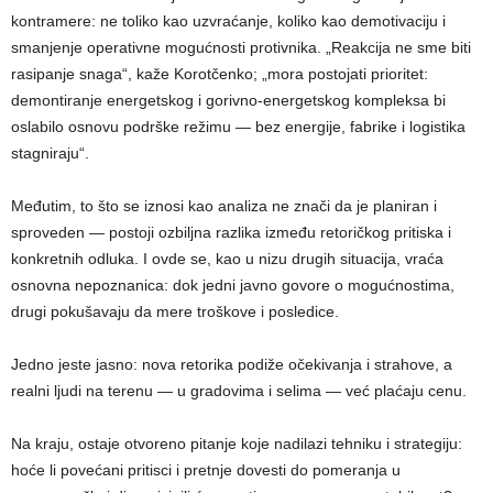
kontramere: ne toliko kao uzvraćanje, koliko kao demotivaciju i
smanjenje operativne mogućnosti protivnika. „Reakcija ne sme biti
rasipanje snaga“, kaže Korotčenko; „mora postojati prioritet:
demontiranje energetskog i gorivno-energetskog kompleksa bi
oslabilo osnovu podrške režimu — bez energije, fabrike i logistika
stagniraju“.
Međutim, to što se iznosi kao analiza ne znači da je planiran i
sproveden — postoji ozbiljna razlika između retoričkog pritiska i
konkretnih odluka. I ovde se, kao u nizu drugih situacija, vraća
osnovna nepoznanica: dok jedni javno govore o mogućnostima,
drugi pokušavaju da mere troškove i posledice.
Jedno jeste jasno: nova retorika podiže očekivanja i strahove, a
realni ljudi na terenu — u gradovima i selima — već plaćaju cenu.
Na kraju, ostaje otvoreno pitanje koje nadilazi tehniku i strategiju:
hoće li povećani pritisci i pretnje dovesti do pomeranja u