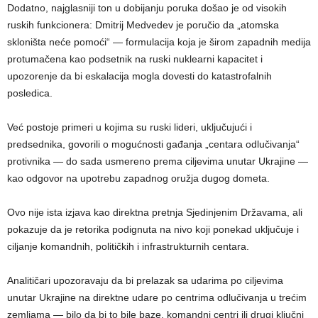
Dodatno, najglasniji ton u dobijanju poruka došao je od visokih
ruskih funkcionera: Dmitrij Medvedev je poručio da „atomska
skloništa neće pomoći“ — formulacija koja je širom zapadnih medija
protumačena kao podsetnik na ruski nuklearni kapacitet i
upozorenje da bi eskalacija mogla dovesti do katastrofalnih
posledica.
Već postoje primeri u kojima su ruski lideri, uključujući i
predsednika, govorili o mogućnosti gađanja „centara odlučivanja“
protivnika — do sada usmereno prema ciljevima unutar Ukrajine —
kao odgovor na upotrebu zapadnog oružja dugog dometa.
Ovo nije ista izjava kao direktna pretnja Sjedinjenim Državama, ali
pokazuje da je retorika podignuta na nivo koji ponekad uključuje i
ciljanje komandnih, političkih i infrastrukturnih centara.
Analitičari upozoravaju da bi prelazak sa udarima po ciljevima
unutar Ukrajine na direktne udare po centrima odlučivanja u trećim
zemljama — bilo da bi to bile baze, komandni centri ili drugi ključni