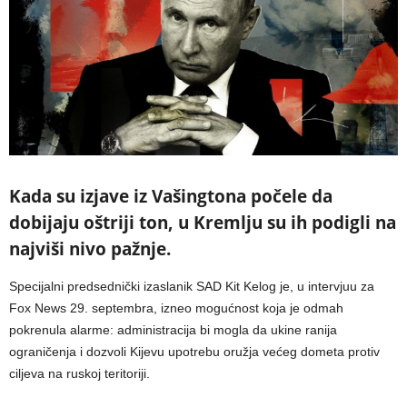
Kada su izjave iz Vašingtona počele da
dobijaju oštriji ton, u Kremlju su ih podigli na
najviši nivo pažnje.
Specijalni predsednički izaslanik SAD Kit Kelog je, u intervjuu za
Fox News 29. septembra, izneo mogućnost koja je odmah
pokrenula alarme: administracija bi mogla da ukine ranija
ograničenja i dozvoli Kijevu upotrebu oružja većeg dometa protiv
ciljeva na ruskoj teritoriji.