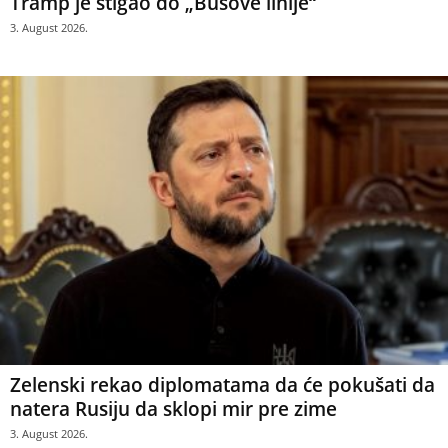
Tramp je stigao do „Bušove linije“
3. August 2026.
Zelenski rekao diplomatama da će pokušati da
natera Rusiju da sklopi mir pre zime
3. August 2026.