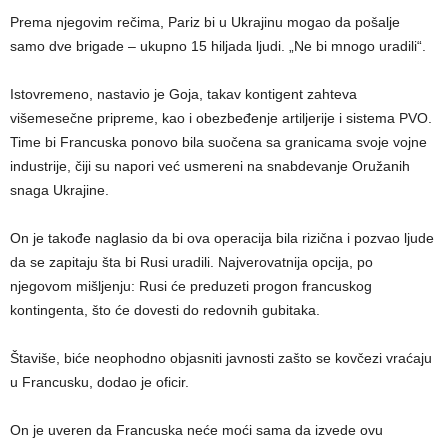
Prema njegovim rečima, Pariz bi u Ukrajinu mogao da pošalje
samo dve brigade – ukupno 15 hiljada ljudi. „Ne bi mnogo uradili“.
Istovremeno, nastavio je Goja, takav kontigent zahteva
višemesečne pripreme, kao i obezbeđenje artiljerije i sistema PVO.
Time bi Francuska ponovo bila suočena sa granicama svoje vojne
industrije, čiji su napori već usmereni na snabdevanje Oružanih
snaga Ukrajine.
On je takođe naglasio da bi ova operacija bila rizična i pozvao ljude
da se zapitaju šta bi Rusi uradili. Najverovatnija opcija, po
njegovom mišljenju: Rusi će preduzeti progon francuskog
kontingenta, što će dovesti do redovnih gubitaka.
Štaviše, biće neophodno objasniti javnosti zašto se kovčezi vraćaju
u Francusku, dodao je oficir.
On je uveren da Francuska neće moći sama da izvede ovu