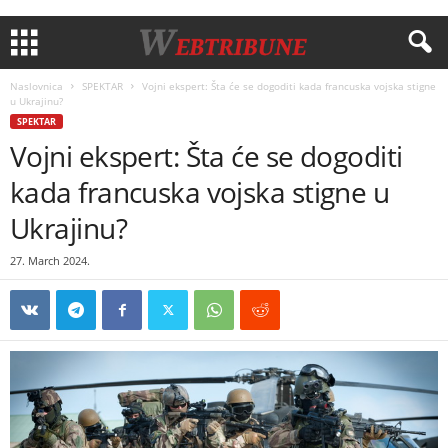
Naslovnica
SPEKTAR
Vojni ekspert: Šta će se dogoditi kada francuska vojska stigne
u Ukrajinu?
SPEKTAR
Vojni ekspert: Šta će se dogoditi
kada francuska vojska stigne u
Ukrajinu?
27. March 2024.