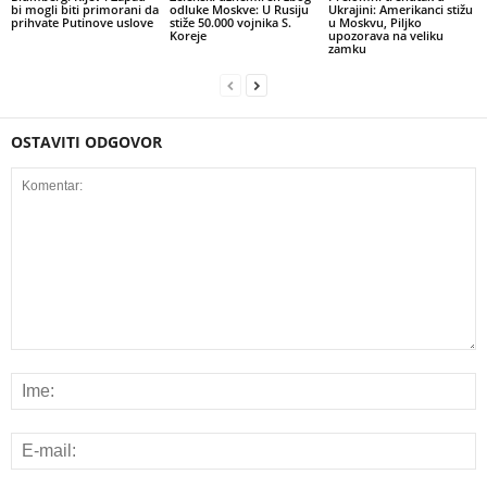
bi mogli biti primorani da
odluke Moskve: U Rusiju
Ukrajini: Amerikanci stižu
prihvate Putinove uslove
stiže 50.000 vojnika S.
u Moskvu, Piljko
Koreje
upozorava na veliku
zamku
OSTAVITI ODGOVOR