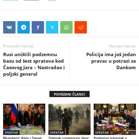
Prethodni članak
Naredni članak
Rusi uništili podzemnu
Policija ima još jedan
bazu od šest spratova kod
pravac u potrazi za
Časovog Jara – Nastradao i
Dankom
poljski general
POVEZANI ČLANCI
SPEKTAR
SPEKTAR
SPEKTAR
Blumberg: Kijev i Zapad
Zelenski uznemiren zbog
Prelomni trenutak u