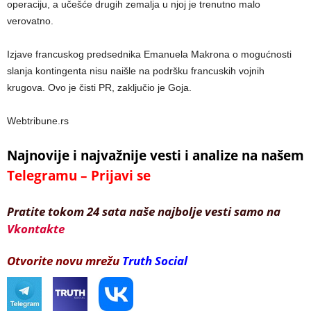
operaciju, a učešće drugih zemalja u njoj je trenutno malo
verovatno.
Izjave francuskog predsednika Emanuela Makrona o mogućnosti
slanja kontingenta nisu naišle na podršku francuskih vojnih
krugova. Ovo je čisti PR, zaključio je Goja.
Webtribune.rs
Najnovije i najvažnije vesti i analize na našem
Telegramu – Prijavi se
Pratite tokom 24 sata naše najbolje vesti samo na
Vkontakte
Otvorite novu mrežu
Truth Social