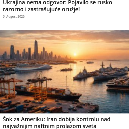
Ukrajina nema odgovor: Pojavilo se rusko
razorno i zastrašujuće oružje!
3. August 2026.
Šok za Ameriku: Iran dobija kontrolu nad
najvažnijim naftnim prolazom sveta