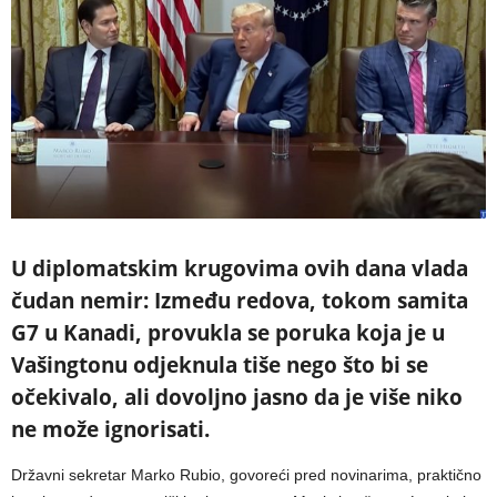
U diplomatskim krugovima ovih dana vlada
čudan nemir: Između redova, tokom samita
G7 u Kanadi, provukla se poruka koja je u
Vašingtonu odjeknula tiše nego što bi se
očekivalo, ali dovoljno jasno da je više niko
ne može ignorisati.
Državni sekretar Marko Rubio, govoreći pred novinarima, praktično