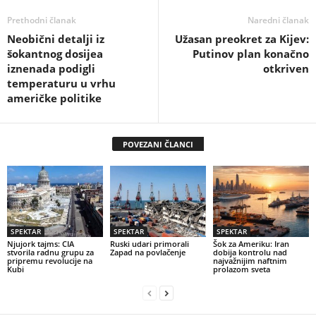
Prethodni članak
Naredni članak
Neobični detalji iz
Užasan preokret za Kijev:
šokantnog dosijea
Putinov plan konačno
iznenada podigli
otkriven
temperaturu u vrhu
američke politike
POVEZANI ČLANCI
SPEKTAR
SPEKTAR
SPEKTAR
Njujork tajms: CIA
Ruski udari primorali
Šok za Ameriku: Iran
stvorila radnu grupu za
Zapad na povlačenje
dobija kontrolu nad
pripremu revolucije na
najvažnijim naftnim
Kubi
prolazom sveta