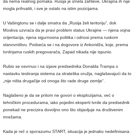
da nema realnog pomaka. Rusija je iznela zahteve, Ukrajina ih nije
mogla prihvatiti, i sve je ostalo na istim pozicijama.
U Vašingtonu se i dalje smatra da „Rusija želi teritoriju“, dok
Moskva uzvraća da je pravi problem status Ukrajine — njena vojna
orijentacija, njena sigurnosna politika i odnosi prema ruskom
stanovništvu. Podseća se i na dogovore iz Ankoridža, koje, prema
tvrdnjama ruskih pregovarača, Zapad nikada nije ispunio.
Rubio se osvrnuo i na izjave predsednika Donalda Trampa o
nastavku testiranja sistema za strateška oružja, naglašavajući da to
„nije ništa drugačije od onoga što rade druge zemlje“.
Naglašeno je da se pritom ne govori o eksplozijama, već o
tehničkim procedurama, iako pojedini eksperti tvrde da predsednik
ponekad ne precizira dovoljno ono što objavljuje na društvenim
mrežama.
Kada je reč o sporazumu START, situacija je jednako nedefinisana.