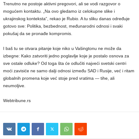
Trenutno ne postoje aktivni pregovori, ali se vodi razgovor o
mogućem kontaktu. „Na ovo gledamo iz celokupne slike i
ukrajinskog konteksta“, rekao je Rubio. A tu sliku danas određuje
gotovo sve: Politika, bezbednost, međunarodni odnosi i svaki
pokušaj da se pronađe kompromis.
I baš tu se otvara pitanje koje niko u Vašingtonu ne može da
izbegne: Kako zatvoriti jedno poglavlje koje je postalo osnova za
sve ostale odluke? Od toga šta će odlučiti najveći svetski centri
moći zavisiće ne samo dalji odnosi između SAD i Rusije, već i ritam
globalnih promena koje već stoje pred vratima — tihe, ali
neumoljive.
Webtribune.rs