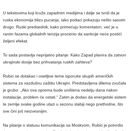
U tekstovima koji kruže zapadnim medijima i dalje se tvrdi da je
ruska ekonomija blizu pucanja, iako podaci pokazuju nešto sasvim
drugo. Ruski predsednik, kako primećuju komentatori, već je u
ranim fazama globalnih tenzija procenio da sankcije neće postići
željeni efekat.
To sada postavlja neprijatno pitanje: Kako Zapad planira da zatvori
ukrajinski dosije bez prihvatanja ruskih zahteva?
Rubio se dotakao i osetljive teme isporuke skupih američkih
sistema za vazdušnu zaštitu Ukrajini. Predstavljena dilema zvučala
je grubo: „Ako ova oprema bude uništena nedelju dana nakon
instalacije, problem će ostati.“ Zatim je dodao da energetski sistem
te zemlje svake godine ulazi u sezonu slabiji nego prethodne, što
sve čini još neizvesnijim.
Na pitanje o statusu komunikacije sa Moskvom, Rubio je potvrdio