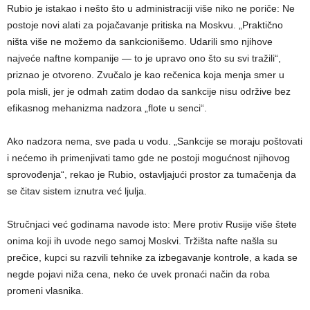
Rubio je istakao i nešto što u administraciji više niko ne poriče: Ne
postoje novi alati za pojačavanje pritiska na Moskvu. „Praktično
ništa više ne možemo da sankcionišemo. Udarili smo njihove
najveće naftne kompanije — to je upravo ono što su svi tražili“,
priznao je otvoreno. Zvučalo je kao rečenica koja menja smer u
pola misli, jer je odmah zatim dodao da sankcije nisu održive bez
efikasnog mehanizma nadzora „flote u senci“.
Ako nadzora nema, sve pada u vodu. „Sankcije se moraju poštovati
i nećemo ih primenjivati tamo gde ne postoji mogućnost njihovog
sprovođenja“, rekao je Rubio, ostavljajući prostor za tumačenja da
se čitav sistem iznutra već ljulja.
Stručnjaci već godinama navode isto: Mere protiv Rusije više štete
onima koji ih uvode nego samoj Moskvi. Tržišta nafte našla su
prečice, kupci su razvili tehnike za izbegavanje kontrole, a kada se
negde pojavi niža cena, neko će uvek pronaći način da roba
promeni vlasnika.