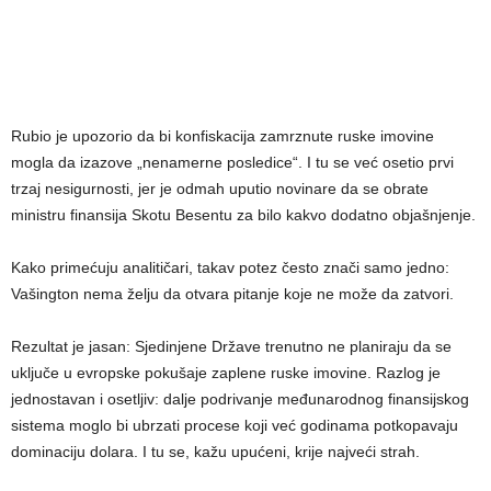
Rubio je upozorio da bi konfiskacija zamrznute ruske imovine
mogla da izazove „nenamerne posledice“. I tu se već osetio prvi
trzaj nesigurnosti, jer je odmah uputio novinare da se obrate
ministru finansija Skotu Besentu za bilo kakvo dodatno objašnjenje.
Kako primećuju analitičari, takav potez često znači samo jedno:
Vašington nema želju da otvara pitanje koje ne može da zatvori.
Rezultat je jasan: Sjedinjene Države trenutno ne planiraju da se
uključe u evropske pokušaje zaplene ruske imovine. Razlog je
jednostavan i osetljiv: dalje podrivanje međunarodnog finansijskog
sistema moglo bi ubrzati procese koji već godinama potkopavaju
dominaciju dolara. I tu se, kažu upućeni, krije najveći strah.