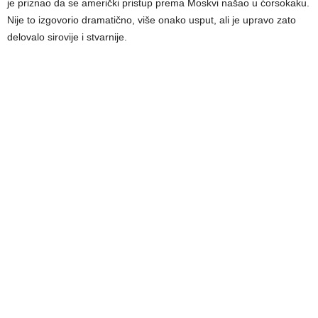
je priznao da se američki pristup prema Moskvi našao u ćorsokaku.
Nije to izgovorio dramatično, više onako usput, ali je upravo zato
delovalo sirovije i stvarnije.