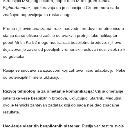
Stručnjaci iz vojnog sektora, poput onih iz Telegram kanala
Fighterbomber
, upozoravaju da je situacija u Crnom moru sada
značajno nepovoljnija za ruske snage.
Prema njihovim analizama, ruski nadvodni brodovi trenutno nisu u
stanju da se efikasno zaštite od ovakvih pretnji. Iako helikopteri
poput Mi-8 i Ka-52 mogu neutralisati bespilotne brodove, njihovo
dejstvovanje zavisi od povoljnih vremenskih uslova i nosi visok rizik
od gubitaka.
Rusija se suočava sa izazovom koji zahteva hitnu adaptaciju. Neke
od potencijalnih mera uključuju:
Razvoj tehnologija za ometanje komunikacija:
Cilj je ometanje
satelitske veze bespilotnih brodova, uključujući Starlink. Međutim,
ovo je tehnički zahtevan zadatak koji do sada nije dao značajne
rezultate.
Uvođenje vlastitih bespilotnih sistema:
Rusija već testira svoje