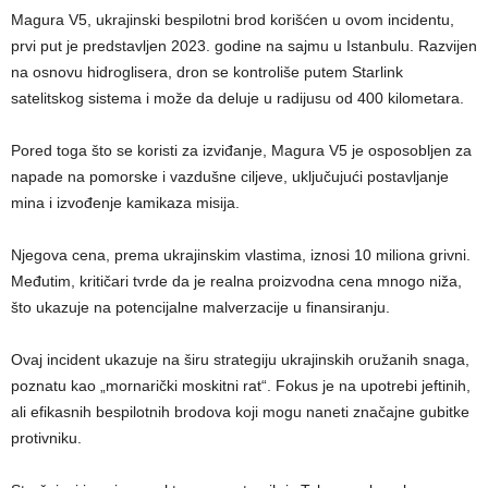
Magura V5, ukrajinski bespilotni brod korišćen u ovom incidentu,
prvi put je predstavljen 2023. godine na sajmu u Istanbulu. Razvijen
na osnovu hidroglisera, dron se kontroliše putem Starlink
satelitskog sistema i može da deluje u radijusu od 400 kilometara.
Pored toga što se koristi za izviđanje, Magura V5 je osposobljen za
napade na pomorske i vazdušne ciljeve, uključujući postavljanje
mina i izvođenje kamikaza misija.
Njegova cena, prema ukrajinskim vlastima, iznosi 10 miliona grivni.
Međutim, kritičari tvrde da je realna proizvodna cena mnogo niža,
što ukazuje na potencijalne malverzacije u finansiranju.
Ovaj incident ukazuje na širu strategiju ukrajinskih oružanih snaga,
poznatu kao „mornarički moskitni rat“. Fokus je na upotrebi jeftinih,
ali efikasnih bespilotnih brodova koji mogu naneti značajne gubitke
protivniku.