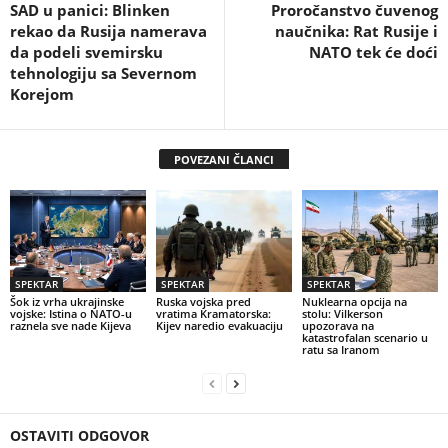
SAD u panici: Blinken
Proročanstvo čuvenog
rekao da Rusija namerava
naučnika: Rat Rusije i
da podeli svemirsku
NATO tek će doći
tehnologiju sa Severnom
Korejom
POVEZANI ČLANCI
SPEKTAR
SPEKTAR
SPEKTAR
Šok iz vrha ukrajinske
Ruska vojska pred
Nuklearna opcija na
vojske: Istina o NATO-u
vratima Kramatorska:
stolu: Vilkerson
raznela sve nade Kijeva
Kijev naredio evakuaciju
upozorava na
katastrofalan scenario u
ratu sa Iranom
OSTAVITI ODGOVOR