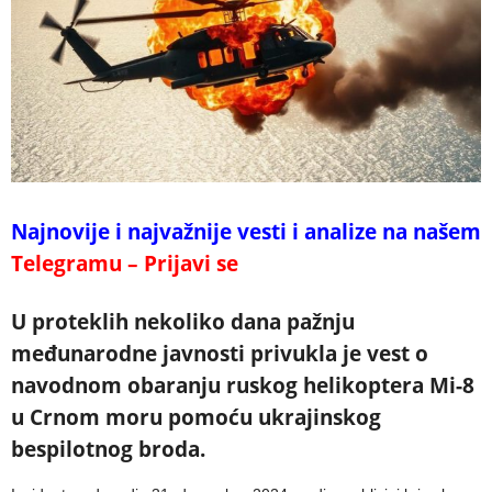
Najnovije i najvažnije vesti i analize na našem
Telegramu – Prijavi se
U proteklih nekoliko dana pažnju
međunarodne javnosti privukla je vest o
navodnom obaranju ruskog helikoptera Mi-8
u Crnom moru pomoću ukrajinskog
bespilotnog broda.