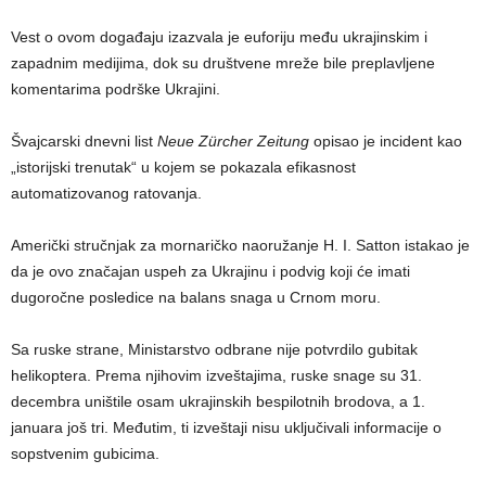
Vest o ovom događaju izazvala je euforiju među ukrajinskim i
zapadnim medijima, dok su društvene mreže bile preplavljene
komentarima podrške Ukrajini.
Švajcarski dnevni list
Neue Zürcher Zeitung
opisao je incident kao
„istorijski trenutak“ u kojem se pokazala efikasnost
automatizovanog ratovanja.
Američki stručnjak za mornaričko naoružanje H. I. Satton istakao je
da je ovo značajan uspeh za Ukrajinu i podvig koji će imati
dugoročne posledice na balans snaga u Crnom moru.
Sa ruske strane, Ministarstvo odbrane nije potvrdilo gubitak
helikoptera. Prema njihovim izveštajima, ruske snage su 31.
decembra uništile osam ukrajinskih bespilotnih brodova, a 1.
januara još tri. Međutim, ti izveštaji nisu uključivali informacije o
sopstvenim gubicima.