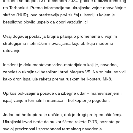
Incident se dogodio 31. decembra 2024. godine u blizini krimskog
rta Tarhankut. Prema informacijama ukrajinske vojne obaveštajne
službe (HUR), ovo predstavlja prvi slučaj u istoriji u kojem je
bespilotno plovilo uspelo da obori vazdušni cilj.
Ovaj događaj postavlja brojna pitanja o promenama u vojnim
strategijama i tehničkim inovacijama koje oblikuju moderno
ratovanje.
Incident je dokumentovan video-materijalom koji je, navodno,
zabeležio ukrajinski bespilotni brod Magura V5. Na snimku se vidi
kako dron ispaljuje raketu prema ruskom helikopteru Mi-8.
Uprkos pokušajima posade da izbegne udar – manevrisanjem i
ispaljivanjem termalnih mamaca – helikopter je pogođen.
Jedan od helikoptera je uništen, dok je drugi pretrpeo oštećenja.
Ukrajinski izvori tvrde da su korišćene rakete R-73, poznate po
svojoj preciznosti i sposobnosti termalnog navođenja.