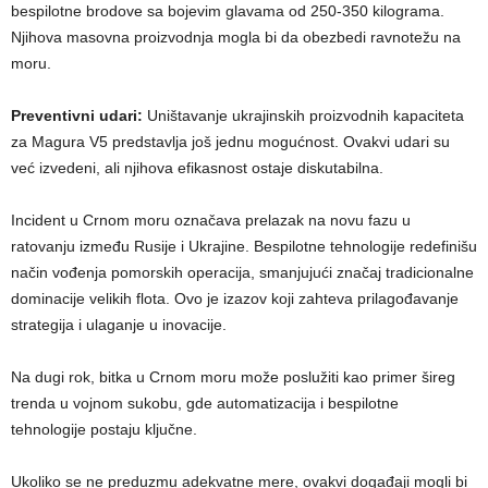
bespilotne brodove sa bojevim glavama od 250-350 kilograma.
Njihova masovna proizvodnja mogla bi da obezbedi ravnotežu na
moru.
Preventivni udari:
Uništavanje ukrajinskih proizvodnih kapaciteta
za Magura V5 predstavlja još jednu mogućnost. Ovakvi udari su
već izvedeni, ali njihova efikasnost ostaje diskutabilna.
Incident u Crnom moru označava prelazak na novu fazu u
ratovanju između Rusije i Ukrajine. Bespilotne tehnologije redefinišu
način vođenja pomorskih operacija, smanjujući značaj tradicionalne
dominacije velikih flota. Ovo je izazov koji zahteva prilagođavanje
strategija i ulaganje u inovacije.
Na dugi rok, bitka u Crnom moru može poslužiti kao primer šireg
trenda u vojnom sukobu, gde automatizacija i bespilotne
tehnologije postaju ključne.
Ukoliko se ne preduzmu adekvatne mere, ovakvi događaji mogli bi