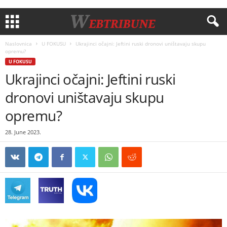
Naslovnica
U FOKUSU
Ukrajinci očajni: Jeftini ruski dronovi uništavaju skupu
opremu?
U FOKUSU
Ukrajinci očajni: Jeftini ruski
dronovi uništavaju skupu
opremu?
28. June 2023.