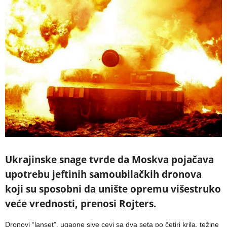
Ukrajinske snage tvrde da Moskva pojačava
upotrebu jeftinih samoubilačkih dronova
koji su sposobni da unište opremu višestruko
veće vrednosti, prenosi Rojters.
Dronovi “lanset”, ugaone sive cevi sa dva seta po četiri krila, težine