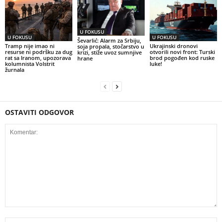
U FOKUSU
U FOKUSU
U FOKUSU
Ševarlić: Alarm za Srbiju,
Tramp nije imao ni
Ukrajinski dronovi
soja propala, stočarstvo u
resurse ni podršku za dug
otvorili novi front: Turski
krizi, stiže uvoz sumnjive
rat sa Iranom, upozorava
brod pogođen kod ruske
hrane
kolumnista Volstrit
luke!
žurnala
OSTAVITI ODGOVOR