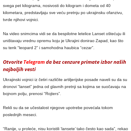
svega pet kilograma, nosivosti do kilogram i dometa od 40
kilometara, predstavljaju sve veću pretnju po ukrajinsku ofanzivu,
tvrde njihovi vojnici.
Na video snimcima vidi se da bespilotne letelice Lanset oštećuju ili
uništavaju vrednu opremu koju je Ukrajini donirao Zapad, kao što
su tenk “leopard 2” i samohodna haubica “cezar”.
Otvorite
Telegram
da bez cenzure primate izbor naših
najboljih vesti
Ukrajinski vojnici iz četiri različite artiljerijske posade naveli su da su
dronovi “lanset” jedna od glavnih pretnji sa kojima se suočavaju na
bojnom polju, prenosi “Rojters”.
Rekli su da se učestalost njegove upotrebe povećala tokom
poslednjih meseci.
“Ranije, u proleće, nisu koristili ‘lansete’ tako često kao sada”, rekao