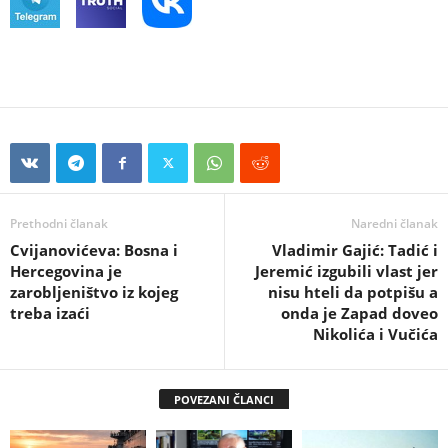
Prethodni članak
Naredni članak
Cvijanovićeva: Bosna i
Vladimir Gajić: Tadić i
Hercegovina je
Jeremić izgubili vlast jer
zarobljeništvo iz kojeg
nisu hteli da potpišu a
treba izaći
onda je Zapad doveo
Nikolića i Vučića
POVEZANI ČLANCI