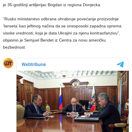
je 35-godišnji artiljerijac Bogdan iz regiona Donjecka.
“Rusko ministarstvo odbrane ohrabruje povećanje proizvodnje
‘lanseta’ kao jeftinog načina da se onesposobi zapadna oprema
visoke vrednosti, koja je data Ukrajini za njenu kontraofanzivu”,
objasnio je Semjuel Bendet iz Centra za novu američku
bezbednost.