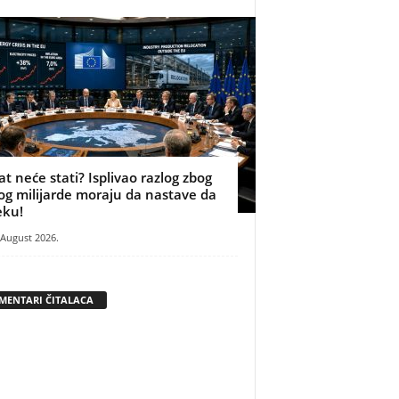
at neće stati? Isplivao razlog zbog
og milijarde moraju da nastave da
eku!
 August 2026.
MENTARI ČITALACA