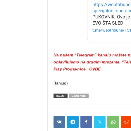
Na našem “Telegram” kanalu možete pra
objavljujemo na drugim mrežama. “Tele
Play Prodavnice.
OVDE
(tanjug)
TAGOVI
DŽON KIRBI