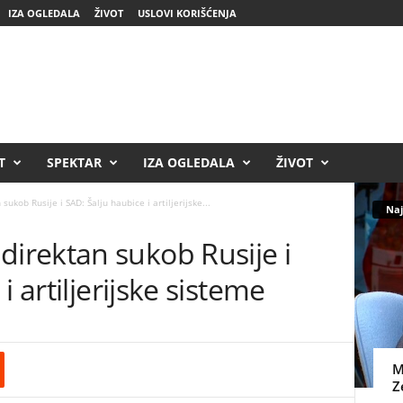
IZA OGLEDALA
ŽIVOT
USLOVI KORIŠĆENJA
T
SPEKTAR
IZA OGLEDALA
ŽIVOT
kob Rusije i SAD: Šalju haubice i artiljerijske...
Naj
rektan sukob Rusije i
i artiljerijske sisteme
M
Z