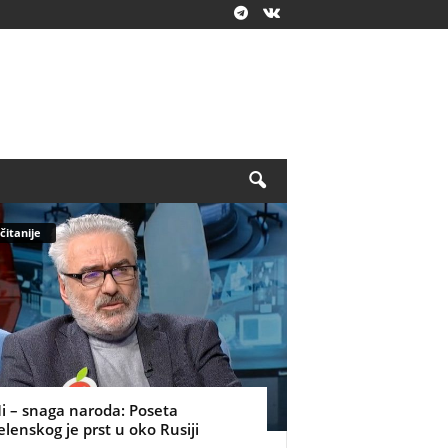
čitanije
i – snaga naroda: Poseta
elenskog je prst u oko Rusiji