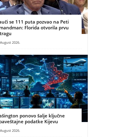
auči se 111 puta pozvao na Peti
mandman: Florida otvorila prvu
stragu
 August 2026.
ašington ponovo šalje ključne
baveštajne podatke Kijevu
 August 2026.