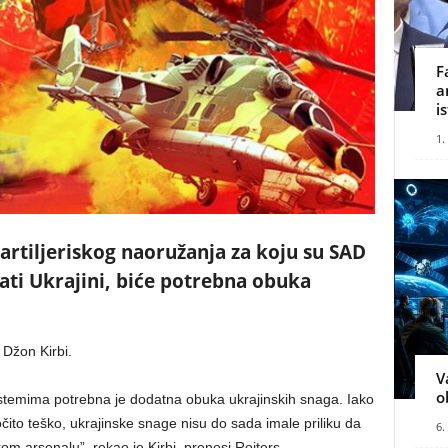
F
a
i
1.
artiljeriskog naoružanja za koju su SAD
lati Ukrajini, biće potrebna obuka
 Džon Kirbi.
V
o
sistemima potrebna je dodatna obuka ukrajinskih snaga. Iako
očito teško, ukrajinske snage nisu do sada imale priliku da
6.
kom arsenalu”, rekao je Kirbi, prenosi Rojters.