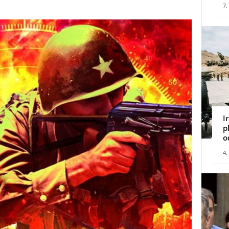
7.
I
p
o
4.