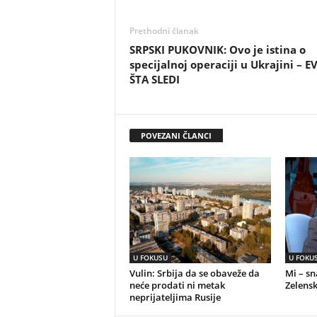
Prethodni članak
SRPSKI PUKOVNIK: Ovo je istina o
specijalnoj operaciji u Ukrajini – E
ŠTA SLEDI
POVEZANI ČLANCI
U FOKUSU
U FOKU
Vulin: Srbija da se obaveže da
Mi – s
neće prodati ni metak
Zelensk
neprijateljima Rusije