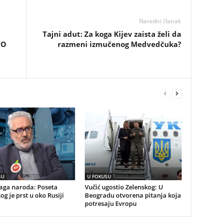
Naredni članak
Tajni adut: Za koga Kijev zaista želi da
VO
razmeni izmučenog Medvedčuka?
SU
U FOKUSU
naga naroda: Poseta
Vučić ugostio Zelenskog: U
og je prst u oko Rusiji
Beogradu otvorena pitanja koja
potresaju Evropu