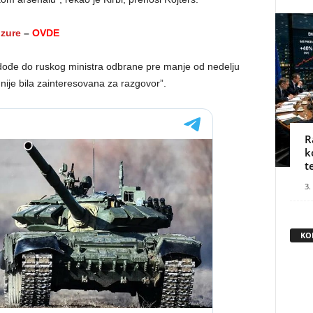
nzure
–
OVDE
ođe do ruskog ministra odbrane pre manje od nedelju
 nije bila zainteresovana za razgovor”.
R
k
t
3.
KO