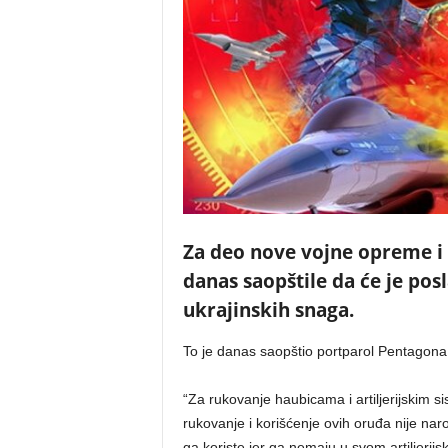
Za deo nove vojne opreme i 
danas saopštile da će je pos
ukrajinskih snaga.
To je danas saopštio portparol Pentagona
“Za rukovanje haubicama i artiljerijskim 
rukovanje i korišćenje ovih oruđa nije nar
ga koriste jer ga nemaju u svom artiljerijs