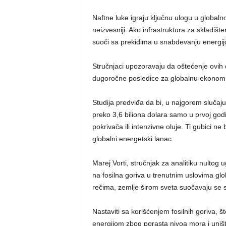
Naftne luke igraju ključnu ulogu u global
neizvesniji. Ako infrastruktura za skladišt
suoči sa prekidima u snabdevanju energi
Stručnjaci upozoravaju da oštećenje ovih 
dugoročne posledice za globalnu ekonomij
Studija predviđa da bi, u najgorem slučaj
preko 3,6 biliona dolara samo u prvoj god
pokrivača ili intenzivne oluje. Ti gubici ne 
globalni energetski lanac.
Marej Vorti, stručnjak za analitiku nultog u
na fosilna goriva u trenutnim uslovima gl
rečima, zemlje širom sveta suočavaju se 
Nastaviti sa korišćenjem fosilnih goriva, 
energijom zbog porasta nivoa mora i unište