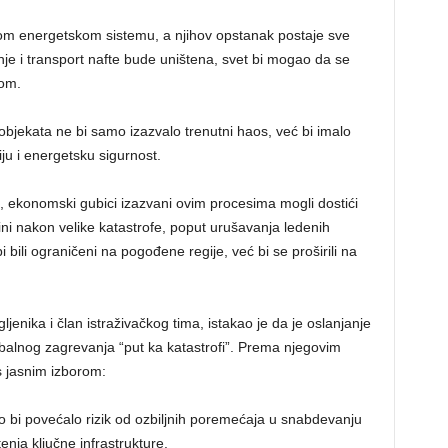
nom energetskom sistemu, a njihov opstanak postaje sve
enje i transport nafte bude uništena, svet bi mogao da se
jom.
objekata ne bi samo izazvalo trenutni haos, već bi imalo
u i energetsku sigurnost.
u, ekonomski gubici izazvani ovim procesima mogli dostići
ini nakon velike katastrofe, poput urušavanja ledenih
bi bili ograničeni na pogođene regije, već bi se proširili na
gljenika i član istraživačkog tima, istakao je da je oslanjanje
obalnog zagrevanja “put ka katastrofi”. Prema njegovim
s jasnim izborom:
što bi povećalo rizik od ozbiljnih poremećaja u snabdevanju
nja ključne infrastrukture.