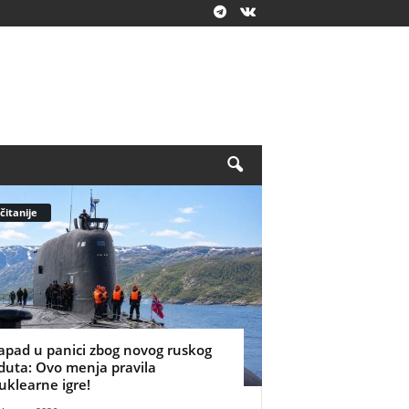
čitanije
apad u panici zbog novog ruskog
duta: Ovo menja pravila
uklearne igre!