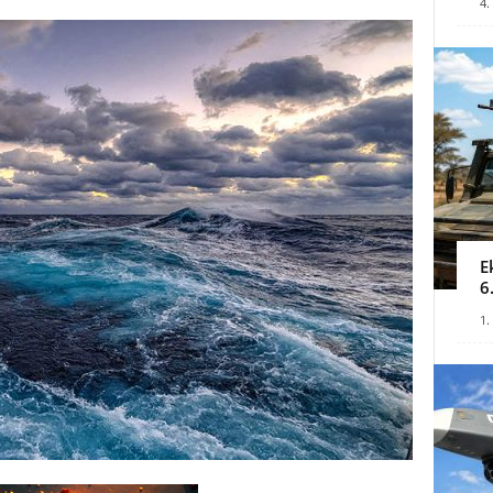
4.
E
6
1.