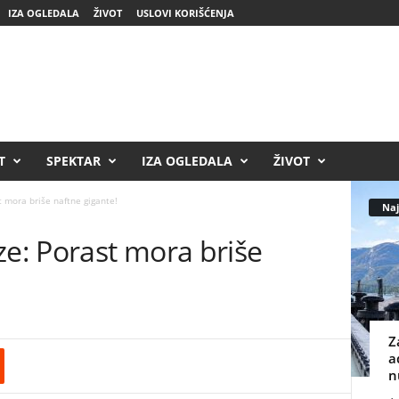
IZA OGLEDALA
ŽIVOT
USLOVI KORIŠĆENJA
T
SPEKTAR
IZA OGLEDALA
ŽIVOT
t mora briše naftne gigante!
Naj
ze: Porast mora briše
Z
a
n