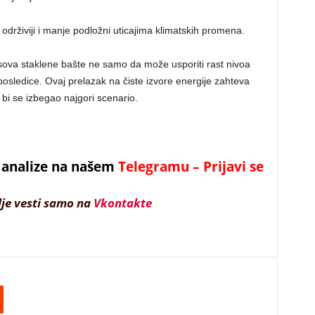
u održiviji i manje podložni uticajima klimatskih promena.
asova staklene bašte ne samo da može usporiti rast nivoa
posledice. Ovaj prelazak na čiste izvore energije zahteva
bi se izbegao najgori scenario.
 i analize na našem
Telegramu – Prijavi se
lje vesti samo na
Vkontakte