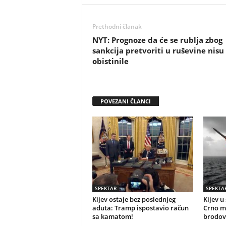
Prethodni članak
NYT: Prognoze da će se rublja zbog
sankcija pretvoriti u ruševine nisu
obistinile
POVEZANI ČLANCI
SPEKTAR
SPEKTA
Kijev ostaje bez poslednjeg
Kijev u
aduta: Tramp ispostavio račun
Crno mo
sa kamatom!
brodov