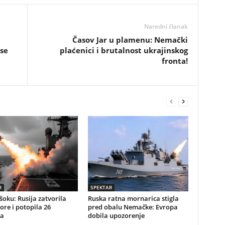
Naredni članak
Časov Jar u plamenu: Nemački
 se
plaćenici i brutalnost ukrajinskog
fronta!
R
SPEKTAR
 šoku: Rusija zatvorila
Ruska ratna mornarica stigla
re i potopila 26
pred obalu Nemačke: Evropa
a
dobila upozorenje