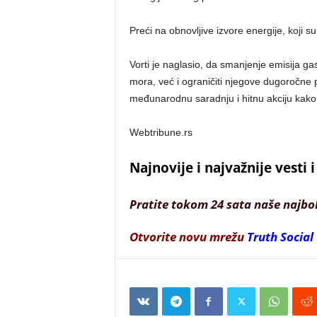
Preći na obnovljive izvore energije, koji s
Vorti je naglasio, da smanjenje emisija g
mora, već i ograničiti njegove dugoročne 
međunarodnu saradnju i hitnu akciju kako 
Webtribune.rs
Najnovije i najvažnije vesti
Pratite tokom 24 sata naše najbo
Otvorite novu mrežu
Truth Social