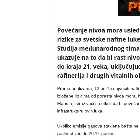
Povećanje nivoa mora usled
rizike za svetske naftne luk
Studija međunarodnog tima 
ukazuje na to da bi rast ni
do kraja 21. veka, uključujuć
rafinerija i drugih vitalnih o
Prema analizama, 12 od 15 najvećih naftni
izložene rizicima od porasta nivoa mora.
Maps-a, istraživači su otkrili da bi poveć
infrastrukturu ovih luka.
Ukoliko emisije gasova staklene bašte ne 
realnost već do 2070. godine.