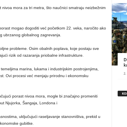
st nivoa mora za tri metra, što naučnici smatraju neizbežnim
porast mogao dogoditi već početkom 22. veka, naročito ako
og ubrzanog globalnog zagrevanja.
iljne probleme. Osim obalnih poplava, koje postaju sve
ajući rizik od razaranja priobalne infrastrukture.
D
k
temeljima marina, lukama i industrijskim postrojenjima,
2.
ost. Ovi procesi već menjaju prirodnu i ekonomsku
KO
učujući porast nivoa mora, mogle bi značajno promeniti
put Njujorka, Šangaja, Londona i
nostima, uključujući raseljavanje stanovništva, prekid u
 ekonomske gubitke.