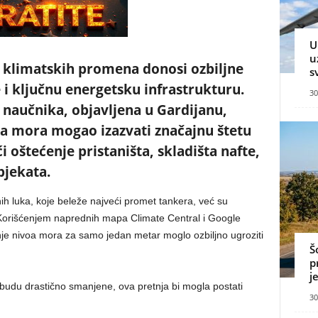
U
u
 klimatskih promena donosi ozbiljne
s
e i ključnu energetsku infrastrukturu.
30
naučnika, objavljena u Gardijanu,
voa mora mogao izazvati značajnu štetu
i oštećenje pristaništa, skladišta nafte,
bjekata.
h luka, koje beleže najveći promet tankera, već su
 Korišćenjem naprednih mapa Climate Central i Google
anje nivoa mora za samo jedan metar moglo ozbiljno ugroziti
Š
p
j
budu drastično smanjene, ova pretnja bi mogla postati
30