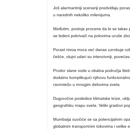
Još alarmantniji scenariji predviđaju pora
u narednih nekoliko milenijuma.
Međutim, postoje procene da bi se takav 
se ledeni pokrivači na polovima uruše zb
Porast nivoa mora već danas uzrokuje ozb
češće, olujni udari su intenzivniji, povećav
Prodor slane vode u obalna područja šteti 
dodatno komplikujući njihovu funkcionaln
ravnotežu u mnogim delovima sveta.
Dugoročne posledice klimatske krize, uklj
geografsku mapu sveta. Veliki gradovi po
Mumbaija suočiće se sa potencijalnim opas
globalnim transportnim tokovima i velike