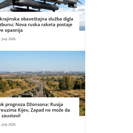
krajinska obaveštajna služba digla
zbunu: Nova ruska raketa postaje
ve opasnija
. July 2026.
ok prognoza Džonsona: Rusija
reuzima Kijev, Zapad ne može da
e zaustavi!
. July 2026.