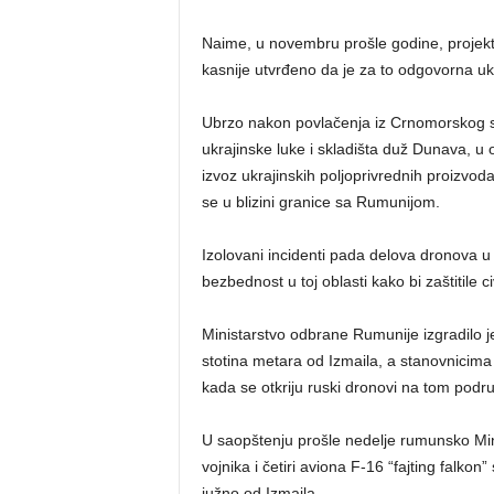
Naime, u novembru prošle godine, projekti
kasnije utvrđeno da je za to odgovorna u
Ubrzo nakon povlačenja iz Crnomorskog s
ukrajinske luke i skladišta duž Dunava, u 
izvoz ukrajinskih poljoprivrednih proizvoda
se u blizini granice sa Rumunijom.
Izolovani incidenti pada delova dronova
bezbednost u toj oblasti kako bi zaštitile ci
Ministarstvo odbrane Rumunije izgradilo j
stotina metara od Izmaila, a stanovnicima
kada se otkriju ruski dronovi na tom podru
U saopštenju prošle nedelje rumunsko Min
vojnika i četiri aviona F-16 “fajting falk
južno od Izmaila.