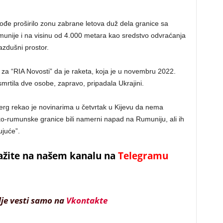
ođe proširilo zonu zabrane letova duž dela granice sa
unije i na visinu od 4.000 metara kao sredstvo odvraćanja
azdušni prostor.
je za “RIA Novosti” da je raketa, koja je u novembru 2022.
usmrtila dve osobe, zapravo, pripadala Ukrajini.
rg rekao je novinarima u četvrtak u Kijevu da nema
sko-rumunske granice bili namerni napad na Rumuniju, ali ih
ujuće”.
ažite na našem kanalu na
Telegramu
lje vesti samo na
Vkontakte