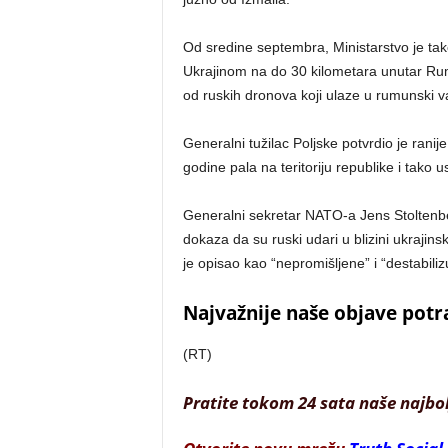
Od sredine septembra, Ministarstvo je tak
Ukrajinom na do 30 kilometara unutar Rum
od ruskih dronova koji ulaze u rumunski v
Generalni tužilac Poljske potvrdio je rani
godine pala na teritoriju republike i tako 
Generalni sekretar NATO-a Jens Stoltenbe
dokaza da su ruski udari u blizini ukrajin
je opisao kao “nepromišljene” i “destabiliz
Najvažnije naše objave potr
(RT)
Pratite tokom 24 sata naše najbo