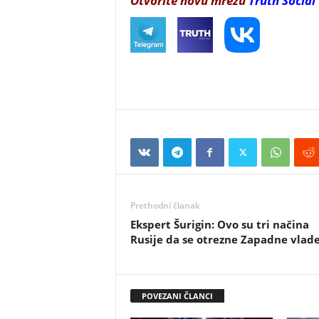
Otvorite novu mrežu
Truth Social
Prethodni članak
Ekspert Šurigin: Ovo su tri načina
Rusije da se otrezne Zapadne vlad
POVEZANI ČLANCI