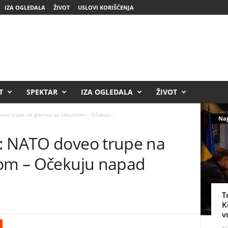
IZA OGLEDALA
ŽIVOT
USLOVI KORIŠĆENJA
T
SPEKTAR
IZA OGLEDALA
ŽIVOT
veo trupe na granice sa Ukrajinom – Očekuju...
Naj
: NATO doveo trupe na
nom – Očekuju napad
T
K
v