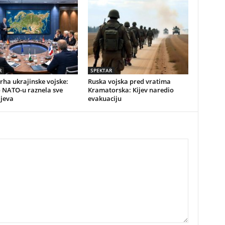
R
SPEKTAR
vrha ukrajinske vojske:
Ruska vojska pred vratima
o NATO-u raznela sve
Kramatorska: Kijev naredio
ijeva
evakuaciju