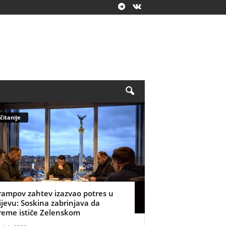
čitanije
rampov zahtev izazvao potres u
ijevu: Soskina zabrinjava da
reme ističe Zelenskom