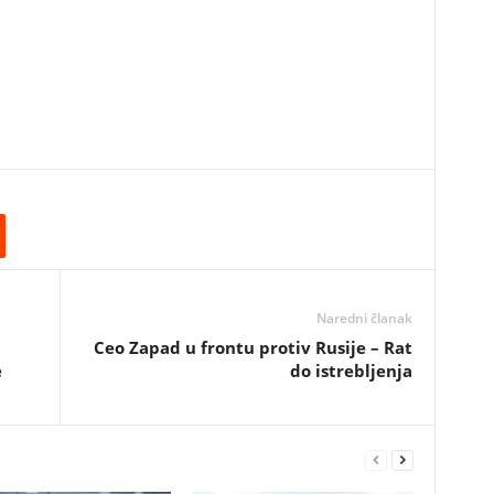
Naredni članak
Ceo Zapad u frontu protiv Rusije – Rat
e
do istrebljenja