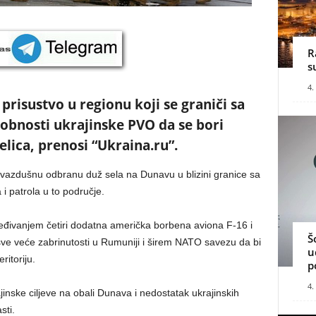
R
s
4.
risustvo u regionu koji se graniči sa
obnosti ukrajinske PVO da se bori
elica, prenosi “Ukraina.ru”.
vazdušnu odbranu duž sela na Dunavu u blizini granice sa
i patrola u to područje.
đivanjem četiri dodatna američka borbena aviona F-16 i
Š
e veće zabrinutosti u Rumuniji i širem NATO savezu da bi
u
ritoriju.
p
4.
jinske ciljeve na obali Dunava i nedostatak ukrajinskih
sti.