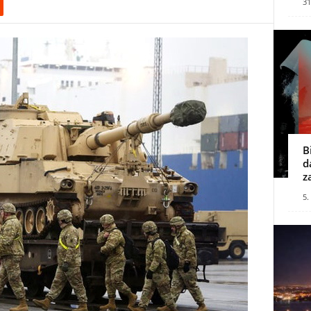
31
B
d
z
5.