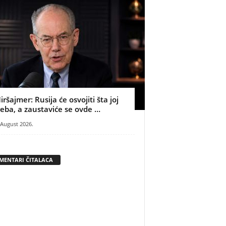
iršajmer: Rusija će osvojiti šta joj
reba, a zaustaviće se ovde …
 August 2026.
MENTARI ČITALACA