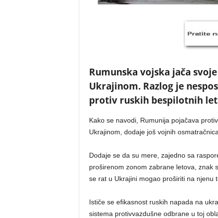
Rumunska vojska jača svoje p
Ukrajinom. Razlog je nespos
protiv ruskih bespilotnih let
Kako se navodi, Rumunija pojačava protiv
Ukrajinom, dodaje još vojnih osmatračnica 
Dodaje se da su mere, zajedno sa raspore
proširenom zonom zabrane letova, znak sv
se rat u Ukrajini mogao proširiti na njenu te
Ističe se efikasnost ruskih napada na ukra
sistema protivvazdušne odbrane u toj obla