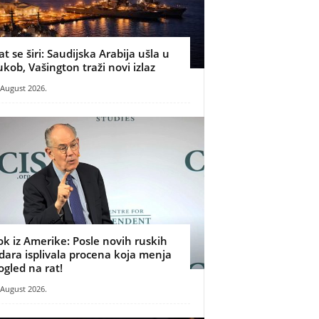
at se širi: Saudijska Arabija ušla u
ukob, Vašington traži novi izlaz
 August 2026.
ok iz Amerike: Posle novih ruskih
dara isplivala procena koja menja
ogled na rat!
 August 2026.