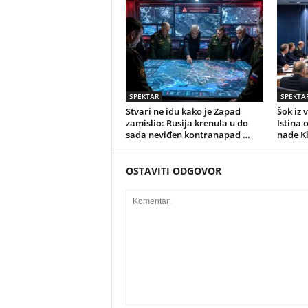
SPEKTAR
SPEKTA
Stvari ne idu kako je Zapad
Šok iz 
zamislio: Rusija krenula u do
Istina 
sada neviđen kontranapad …
nade K
OSTAVITI ODGOVOR