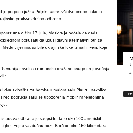
l je pogodio južnu Poljsku usmrtivši dve osobe, iako je
krajinska protivvazdušna odbrana.
porazuma o žitu 17. jula, Moskva je počela da gađa
očiglednom pokušaju da uguši glavni alternativni put za
. Među ciljevima su bile ukrajinske luke Izmail i Reni, koje
M
t
 u Rumuniju naveli su rumunske oružane snage da povećaju
4.
vile.
e i dva skloništa za bombe u malom selu Plauru, nekoliko
KO
 šireg područja šalju se upozorenja mobilnim telefonima
čju.
istarstvo odbrane je saopštilo da je oko 100 američkih
on” stiglo u vojnu vazdušnu bazu Borčea, oko 150 kilometara