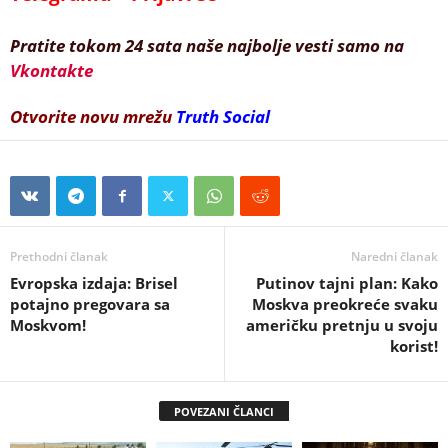
Pratite tokom 24 sata naše najbolje vesti samo na
Vkontakte
Otvorite novu mrežu
Truth Social
Prethodni članak
Naredni članak
Evropska izdaja: Brisel
Putinov tajni plan: Kako
potajno pregovara sa
Moskva preokreće svaku
Moskvom!
američku pretnju u svoju
korist!
POVEZANI ČLANCI