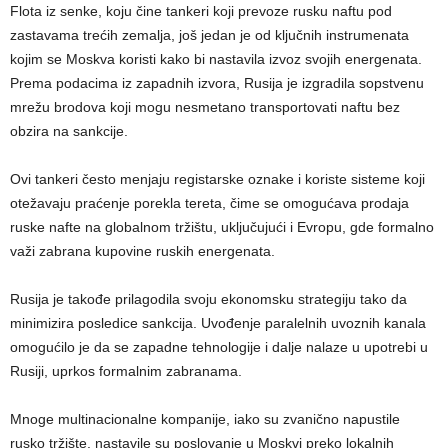
Flota iz senke, koju čine tankeri koji prevoze rusku naftu pod
zastavama trećih zemalja, još jedan je od ključnih instrumenata
kojim se Moskva koristi kako bi nastavila izvoz svojih energenata.
Prema podacima iz zapadnih izvora, Rusija je izgradila sopstvenu
mrežu brodova koji mogu nesmetano transportovati naftu bez
obzira na sankcije.
Ovi tankeri često menjaju registarske oznake i koriste sisteme koji
otežavaju praćenje porekla tereta, čime se omogućava prodaja
ruske nafte na globalnom tržištu, uključujući i Evropu, gde formalno
važi zabrana kupovine ruskih energenata.
Rusija je takođe prilagodila svoju ekonomsku strategiju tako da
minimizira posledice sankcija. Uvođenje paralelnih uvoznih kanala
omogućilo je da se zapadne tehnologije i dalje nalaze u upotrebi u
Rusiji, uprkos formalnim zabranama.
Mnoge multinacionalne kompanije, iako su zvanično napustile
rusko tržište, nastavile su poslovanje u Moskvi preko lokalnih