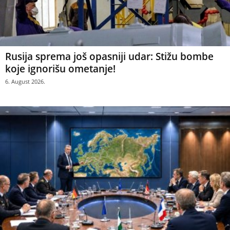
Rusija sprema još opasniji udar: Stižu bombe
koje ignorišu ometanje!
6. August 2026.