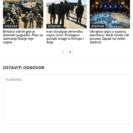
SPEKTAR
SPEKTAR
SPEKTAR
Britanci otkrili gde je
Iran iscrpljuje američku
Ukrajina ulazi u opasnu
Zelenski pogrešio: Plan za
vojnu moć: Pentagon
završnicu: Bivši čovek CIA
slamanje Rusije nije
povlači snage iz Evrope i
pozvao Zapad na veliki
uspeo
Azije
zaokret
OSTAVITI ODGOVOR