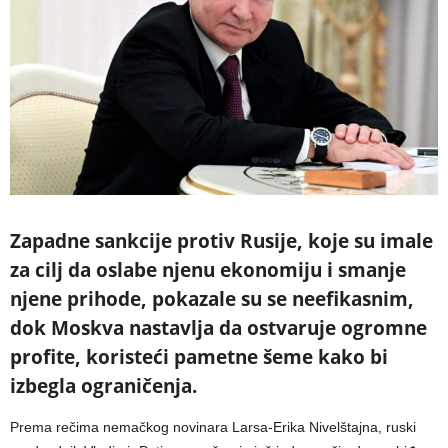
Zapadne sankcije protiv Rusije, koje su imale
za cilj da oslabe njenu ekonomiju i smanje
njene prihode, pokazale su se neefikasnim,
dok Moskva nastavlja da ostvaruje ogromne
profite, koristeći pametne šeme kako bi
izbegla ograničenja.
Prema rečima nemačkog novinara Larsa-Erika Nivelštajna, ruski