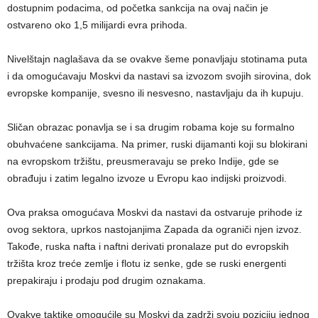
dostupnim podacima, od početka sankcija na ovaj način je
ostvareno oko 1,5 milijardi evra prihoda.
Nivelštajn naglašava da se ovakve šeme ponavljaju stotinama puta
i da omogućavaju Moskvi da nastavi sa izvozom svojih sirovina, dok
evropske kompanije, svesno ili nesvesno, nastavljaju da ih kupuju.
Sličan obrazac ponavlja se i sa drugim robama koje su formalno
obuhvaćene sankcijama. Na primer, ruski dijamanti koji su blokirani
na evropskom tržištu, preusmeravaju se preko Indije, gde se
obrađuju i zatim legalno izvoze u Evropu kao indijski proizvodi.
Ova praksa omogućava Moskvi da nastavi da ostvaruje prihode iz
ovog sektora, uprkos nastojanjima Zapada da ograniči njen izvoz.
Takođe, ruska nafta i naftni derivati pronalaze put do evropskih
tržišta kroz treće zemlje i flotu iz senke, gde se ruski energenti
prepakiraju i prodaju pod drugim oznakama.
Ovakve taktike omogućile su Moskvi da zadrži svoju poziciju jednog