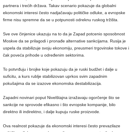
partnera i trećih država. Takav scenario pokazuje da globalni
ekonomski interesi često nadjačavaju političke odluke, a evropske
firme nisu spremne da se u potpunosti odreknu ruskog tržišta.
Sve ove činjenice ukazuju na to da je Zapad potcenio sposobnost
Moskve da se prilagodi i pronađe alternative sankcijama. Rusija je
uspela da stabilizuje svoju ekonomiju, preusmeri trgovinske tokove i
čak poveća prihode u određenim sektorima.
To potvrđuju i brojke koje pokazuju da je ruski budžet i dalje u
suficitu, a kurs rublje stabilizovan uprkos svim zapadnim
pokušajima da se izazove ekonomska destabilizacija.
Zapadni novinari poput Nivelštajna izražavaju ogorčenje što se
sankcije ne sprovode efikasno i što evropske kompanije, bilo
direktno ili indirektno, i dalje kupuju ruske proizvode.
Ova realnost pokazuje da ekonomski interesi često prevazilaze