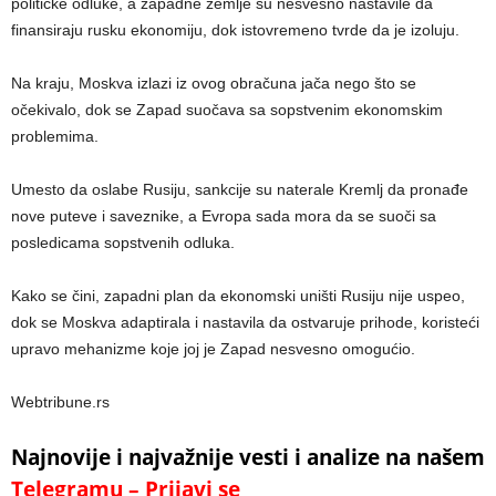
političke odluke, a zapadne zemlje su nesvesno nastavile da
finansiraju rusku ekonomiju, dok istovremeno tvrde da je izoluju.
Na kraju, Moskva izlazi iz ovog obračuna jača nego što se
očekivalo, dok se Zapad suočava sa sopstvenim ekonomskim
problemima.
Umesto da oslabe Rusiju, sankcije su naterale Kremlj da pronađe
nove puteve i saveznike, a Evropa sada mora da se suoči sa
posledicama sopstvenih odluka.
Kako se čini, zapadni plan da ekonomski uništi Rusiju nije uspeo,
dok se Moskva adaptirala i nastavila da ostvaruje prihode, koristeći
upravo mehanizme koje joj je Zapad nesvesno omogućio.
Webtribune.rs
Najnovije i najvažnije vesti i analize na našem
Telegramu – Prijavi se