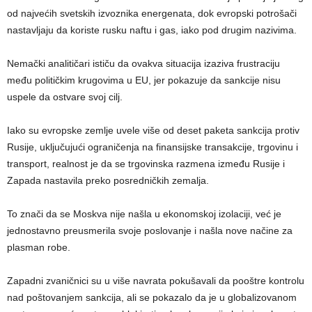
od najvećih svetskih izvoznika energenata, dok evropski potrošači
nastavljaju da koriste rusku naftu i gas, iako pod drugim nazivima.
Nemački analitičari ističu da ovakva situacija izaziva frustraciju
među političkim krugovima u EU, jer pokazuje da sankcije nisu
uspele da ostvare svoj cilj.
Iako su evropske zemlje uvele više od deset paketa sankcija protiv
Rusije, uključujući ograničenja na finansijske transakcije, trgovinu i
transport, realnost je da se trgovinska razmena između Rusije i
Zapada nastavila preko posredničkih zemalja.
To znači da se Moskva nije našla u ekonomskoj izolaciji, već je
jednostavno preusmerila svoje poslovanje i našla nove načine za
plasman robe.
Zapadni zvaničnici su u više navrata pokušavali da pooštre kontrolu
nad poštovanjem sankcija, ali se pokazalo da je u globalizovanom