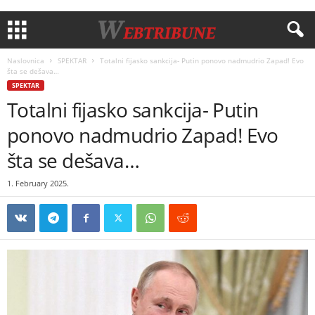
Naslovnica
SPEKTAR
Totalni fijasko sankcija- Putin ponovo nadmudrio Zapad! Evo
šta se dešava…
SPEKTAR
Totalni fijasko sankcija- Putin
ponovo nadmudrio Zapad! Evo
šta se dešava…
1. February 2025.