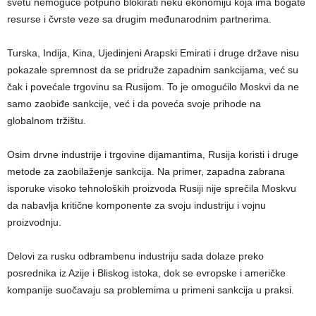
svetu nemoguće potpuno blokirati neku ekonomiju koja ima bogate
resurse i čvrste veze sa drugim međunarodnim partnerima.
Turska, Indija, Kina, Ujedinjeni Arapski Emirati i druge države nisu
pokazale spremnost da se pridruže zapadnim sankcijama, već su
čak i povećale trgovinu sa Rusijom. To je omogućilo Moskvi da ne
samo zaobiđe sankcije, već i da poveća svoje prihode na
globalnom tržištu.
Osim drvne industrije i trgovine dijamantima, Rusija koristi i druge
metode za zaobilaženje sankcija. Na primer, zapadna zabrana
isporuke visoko tehnoloških proizvoda Rusiji nije sprečila Moskvu
da nabavlja kritične komponente za svoju industriju i vojnu
proizvodnju.
Delovi za rusku odbrambenu industriju sada dolaze preko
posrednika iz Azije i Bliskog istoka, dok se evropske i američke
kompanije suočavaju sa problemima u primeni sankcija u praksi.