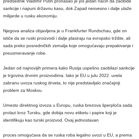
predsednik Vladimir Putin pronašao je još jedan način da zaobiđe
sankcije i napuni državnu kasu, dok Zapad nesvesno i dalje ulaže
milijarde u rusku ekonomiju.
Njegova analiza objavljena je u Frankfurter Rundschau, gde on
ističe da se ruski proizvodi i dalje plasiraju na evropsko tržište, ali
sada preko posredničkih zemalja koje omogućavaju prepakivanje i
preusmeravanje robe.
Jedan od najnovijih primera kako Rusija uspešno zaobilazi sankcije
je trgovina drvnim proizvodima. Iako je EU u julu 2022. uvela
zabranu uvoza ruskog drveta, to nije predstavljalo značajniji
problem za Moskvu.
Umesto direktnog izvoza u Evropu, ruska brezova šperploča sada
prolazi kroz Tursku, gde dobija novu etiketu i papire koji je
identifikuju kao turski proizvod. Ovaj jednostavan
proces omogućava da se ruska roba legalno uvozi u EU, a prema